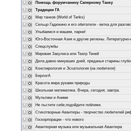
Помощь форумчанину Саперному Танку
Традиции ГА
Мир танков (World of Tanks)
Сельцо Гадюкино и его обитатели - ветка для разгово
Улыбаемся и машем, парни!
Юго-Восточная Азия и другие регионы. Литературно-
Спецслужбы
Мировая Закулиса или Театр Теней
Дела давно минувших дней, преданья старины глубо
Конспирология и Эсхатология (на любителя)
БерлогА
Красота мира руками природы
Школьная математика. Вчера, сегодня, завтра.
Мультики и Аниме
Не льстите себе,подойдите поближе.
Стихотворные Авантюры - творчество любителей риф
Госкорпорации - что нового
Авантюрная музыка или музыкальная Авантюра