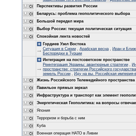
Перспективы развития России
Беларусь: проблема геополитического выбора
Большой передел мира
Выбор России: текущая политическая ситуация
Спокойная лента новостей
Гордиев Узел Востока
Ситуация в Сирии
,
Арабская весна
,
Иран и Ближ
Беспорядки в Турции
Интеграция на постсоветском пространстве
Реинтеграция Украины: авантюрные стратегии
,
Ин
пространстве: стратегии Российского государства
земель России
,
Иду на вы. Российская империя-
Жизнь Российского Телемедийного пространства
Павильон прямых зеркал
Инфраструктура и транспорт как элемент геополи
Энергетическая Геополитика: на вопросы отвечает
Япония
Терроризм и борьба с ним
Куба
Военная операция НАТО в Ливии