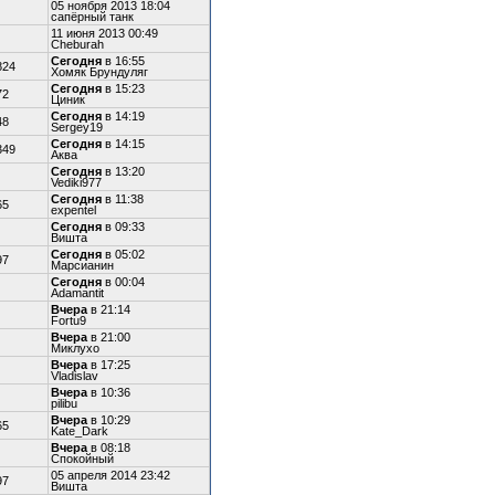
05 ноября 2013 18:04
сапёрный танк
11 июня 2013 00:49
Cheburah
Сегодня
в 16:55
824
Хомяк Брундуляг
Сегодня
в 15:23
72
Циник
Сегодня
в 14:19
48
Sergey19
Сегодня
в 14:15
349
Аква
Сегодня
в 13:20
Vediki977
Сегодня
в 11:38
65
expentel
Сегодня
в 09:33
Вишта
Сегодня
в 05:02
97
Марсианин
Сегодня
в 00:04
Adamantit
Вчера
в 21:14
Fortu9
Вчера
в 21:00
Миклухо
Вчера
в 17:25
Vladislav
Вчера
в 10:36
pilibu
Вчера
в 10:29
65
Kate_Dark
Вчера
в 08:18
Спокойный
05 апреля 2014 23:42
97
Вишта