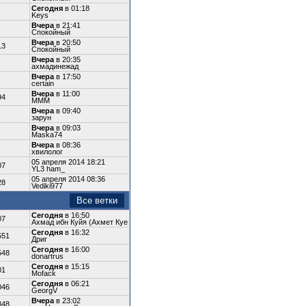
Сегодня
в 01:18
Keys
Вчера
в 21:41
Спокойный
Вчера
в 20:50
13
Спокойный
Вчера
в 20:35
ахмадинежад
Вчера
в 17:50
certain
Вчера
в 11:00
94
МММ
Вчера
в 09:40
зарун
Вчера
в 09:03
Maska74
Вчера
в 08:36
хвилолoг
05 апреля 2014 18:21
07
YL3 ham_
05 апреля 2014 08:36
28
Vediki977
Все ветки
Сегодня
в 16:50
07
Ахмад ибн Куйя (Ахмет Куе
Сегодня
в 16:32
551
Дриг
Сегодня
в 16:00
548
donartrus
Сегодня
в 15:15
01
Mofack
Сегодня
в 06:21
046
GeorgV
Вчера
в 23:02
848