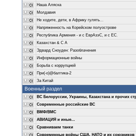
Наша Аляска
Молдавия
Не ходите, дети, в Африку гулять...
Напряженность на Корейском полуострове
Республика Армения - и с ЕврАзэС, и с ЕС.
Казахстан & С А
Эдвард Сноуден: Разоблачения
Информационные войны
Борьба с коррупцией
При(-о)@балтика-2
За Китай
Военный раздел
ВС Белоруссии, Украины, Казахстана и прочих ст
Современные российские ВС
ВМФ/ВМС
АВИАЦИЯ и иные...
Сравниваем танки
Современные войны США, НАТО и их союзников