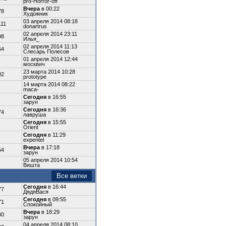
pro-Horror-off
Вчера
в 00:22
78
Художник
03 апреля 2014 08:18
111
donartrus
02 апреля 2014 23:11
08
Илья_
02 апреля 2014 11:13
54
Слесарь Полесов
01 апреля 2014 12:44
москвич
23 марта 2014 10:28
02
prototype
14 марта 2014 08:22
maca-
Сегодня
в 16:55
зарун
Сегодня
в 16:36
74
лавруша
Сегодня
в 15:55
Orient
Сегодня
в 11:29
expentel
Вчера
в 17:18
54
зарун
05 апреля 2014 10:54
Вишта
Все ветки
Сегодня
в 16:44
77
ДядяВася
Сегодня
в 09:55
71
Спокойный
Вчера
в 18:29
40
зарун
04 апреля 2014 08:10