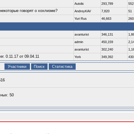
Autolic
293,789
552
 некоторые говорят о хохлизме?
AndreyKAV
7,820
51
Yuri Rus
46,663
260
avanturist
346,131
1,8
admin
450,159
2,1
avanturist
302,240
1,1
. 0.11.17 от 09.04.11
York
349,392
430
Участники
Поиск
Статистика
616
ных: 50