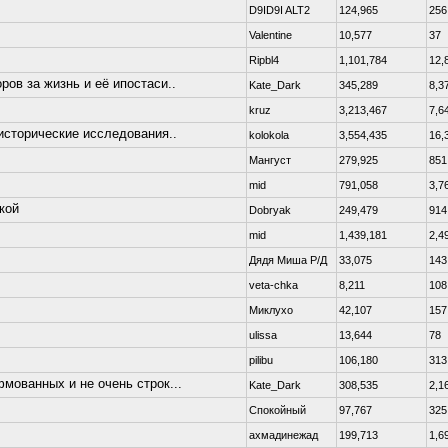
D9ID9I ALT2
124,965
256
Valentine
10,577
37
Ripbl4
1,101,784
12,
ров за жизнь и её ипостаси..
Kate_Dark
345,289
8,3
kruz
3,213,467
7,6
исторические исследования..
kolokola
3,554,435
16,
Мангуст
279,925
851
mid
791,058
3,7
кой
Dobryаk
249,479
914
mid
1,439,181
2,4
Дядя Миша Р/Д
33,075
143
veta-chka
8,211
108
Миклухо
42,107
157
ulissa
13,644
78
pilibu
106,180
313
мованных и не очень строк...
Kate_Dark
308,535
2,1
Спокойный
97,767
325
ахмадинежад
199,713
1,6