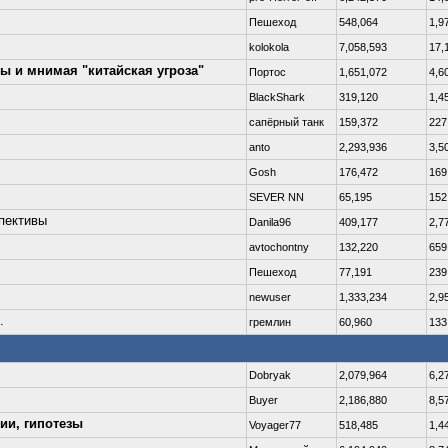
Пешеход
548,064
1,9
kolokola
7,058,593
17,
вы и мнимая "китайская угроза"
Портос
1,651,072
4,6
BlackShark
319,120
1,4
сапёрный танк
159,372
227
anto
2,293,936
3,5
Gosh
176,472
169
SEVER NN
65,195
152
спективы
Danila96
409,177
2,7
avtochontny
132,220
659
Пешеход
77,191
239
newuser
1,333,234
2,9
.
гремлин
60,960
133
Dobryаk
2,079,964
6,2
Buyer
2,186,880
8,5
ии, гипотезы
Voyager77
518,485
1,4