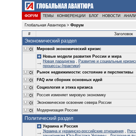
ФОРУМ
ТЕМЫ
КОНФЕРЕНЦИИ
БЛОГ
НОВОСТИ
АНАЛ
Глобальная Авантюра
>
Форум
#
Заголовок
Экономический раздел
Мировой экономический кризис
Новые модели развития России и мира
Новая парадигма
,
Развитие и социальные кризис
процессы (практики)
Рынок недвижимости: состояние и перспективы
FAQ или сборник основных идей
Социология и этика кризиса
Россия изменяет мировую экономику
Экономическое освоение севера России
Модернизация России
Политический раздел
Украина и Россия
Украина и украинско-российские отношения
,
Росс
защитникам Юго-Востока Украины
,
Досрочные вы