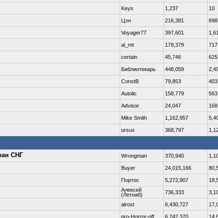
Keys
1,237
10
Цэн
216,381
698
Voyager77
397,601
1,6
al_mt
178,379
717
certain
45,746
625
Библиотекарь
448,059
2,4
ConstB
79,853
403
Autolic
158,779
563
Advisor
24,047
168
Mike Smith
1,162,957
5,4
ursus
368,797
1,1
ран СНГ
Wrongman
370,940
1,1
Buyer
24,015,166
80,
Портос
5,272,907
18,
Алексей
736,333
3,1
(Летнаб)
alrost
6,430,727
17,
pro-Horror-off
6,242,370
14,