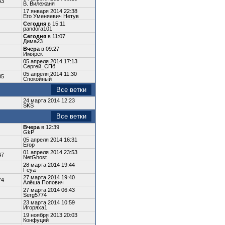
43
В. Вилежаня
17 января 2014 22:38
Его Уменяевич Нетув
Сегодня
в 15:11
pandora101
Сегодня
в 11:07
Дима23
Вчера
в 09:27
Имярек
05 апреля 2014 17:13
Сергей_СПб
05 апреля 2014 11:30
05
Спокойный
Все ветки
24 марта 2014 12:23
SKS
Все ветки
Вчера
в 12:39
GkP
05 апреля 2014 16:31
Егор
01 апреля 2014 23:53
47
NetGhost
28 марта 2014 19:44
Feya
27 марта 2014 19:40
74
Алёша Попович
27 марта 2014 06:43
Serg5774
23 марта 2014 10:59
Игоряха1
19 ноября 2013 20:03
Конфуций