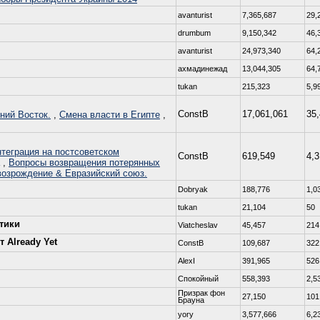
avanturist
7,365,687
29,
drumbum
9,150,342
46,
avanturist
24,973,340
64,
ахмадинежад
13,044,305
64,
tukan
215,323
5,9
ConstB
17,061,061
35
ний Восток.
,
Смена власти в Египте
,
теграция на постсоветском
ConstB
619,549
4,
,
Вопросы возвращения потерянных
возрождение & Евразийский союз.
Dobryаk
188,776
1,0
tukan
21,104
50
тики
Viatcheslav
45,457
214
 Already Yet
ConstB
109,687
322
AlexI
391,965
526
Спокойный
558,393
2,5
Призрак фон
27,150
101
Брауна
yory
3,577,666
6,2