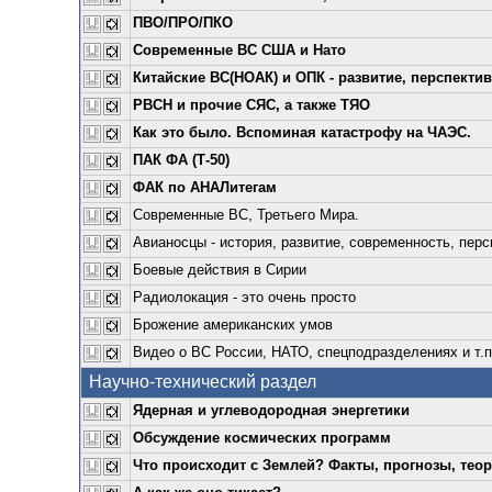
ПВО/ПРО/ПКО
Современные ВС США и Нато
Китайские ВС(НОАК) и ОПК - развитие, перспекти
РВСН и прочие СЯС, а также ТЯО
Как это было. Вспоминая катастрофу на ЧАЭС.
ПАК ФА (Т-50)
ФАК по АНАЛитегам
Современные ВС, Третьего Мира.
Авианосцы - история, развитие, современность, пер
Боевые действия в Сирии
Радиолокация - это очень просто
Брожение американских умов
Видео о ВС России, НАТО, спецподразделениях и т.п
Научно-технический раздел
Ядерная и углеводородная энергетики
Обсуждение космических программ
Что происходит с Землей? Факты, прогнозы, теор