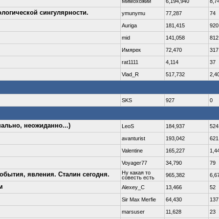
Мимохожий
6,194,940
8,7
ологической сингулярности.
ymunymu
77,287
74
Auriga
181,415
920
mid
141,058
812
Имярек
72,470
317
rat1111
4,114
37
Vlad_R
517,732
2,4
SKS
927
0
ально, неожиданно...)
LeoS
184,937
524
avanturist
193,042
621
Valentine
165,227
1,4
Voyager77
34,790
79
Ну какая то
обытия, явления. Сталин сегодня.
965,382
6,6
совесть есть
м
Alexey_C
13,466
52
Sir Max Merfie
64,430
137
marsuser
11,628
23