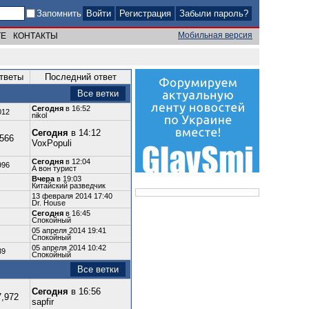
Запомнить
Регистрация
Забыли пароль?
Мобильная версия
ТЕ
КОНТАКТЫ
тветы
Последний ответ
Все ветки
Сегодня
в 16:52
012
nikol
Сегодня
в 14:12
,566
VoxPopuli
Сегодня
в 12:04
996
А вон турист
Вчера
в 19:03
Китайский разведчик
13 февраля 2014 17:40
Dr. House
Сегодня
в 16:45
Спокойный
05 апреля 2014 19:41
Спокойный
05 апреля 2014 10:42
39
Спокойный
Все ветки
Сегодня
в 16:56
7,972
sapfir