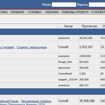
Логин
Пароль
ИТИКА
ПРАВИЛА
СПРАВКА
РЕКЛАМА
ПОМОЩЬ ПРОЕКТУ
О ПРОЕК
Автор
Просмотры
О
avanturist
36,534,168
79,
ConstB
2,022,207
13
ы (теория)
,
Социум: переходные
avanturist
4,859,094
13,
Кengel_Neh
823,681
162
alexsword
446,005
849
Спокойный
2,381
94
андрей _313149
260,568
660
avanturist
986,747
3,0
ConstB
30,368,588
14
ийский Крым
,
Организация помощи
боры Президента Украины 2014