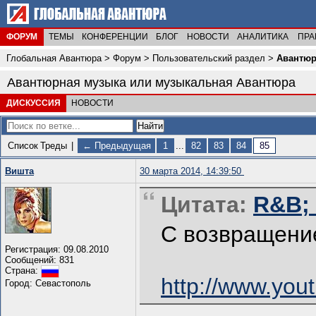
ФОРУМ
ТЕМЫ
КОНФЕРЕНЦИИ
БЛОГ
НОВОСТИ
АНАЛИТИКА
ПРА
Глобальная Авантюра
>
Форум
>
Пользовательский раздел
>
Авантюр
Авантюрная музыка или музыкальная Авантюра
ДИСКУССИЯ
НОВОСТИ
Список
Треды
|
← Предыдущая
1
...
82
83
84
85
Вишта
30 марта 2014, 14:39:50
Цитата:
R&B; 
С возвращени
Регистрация: 09.08.2010
Сообщений: 831
Страна:
http://www.yo
Город: Севастополь