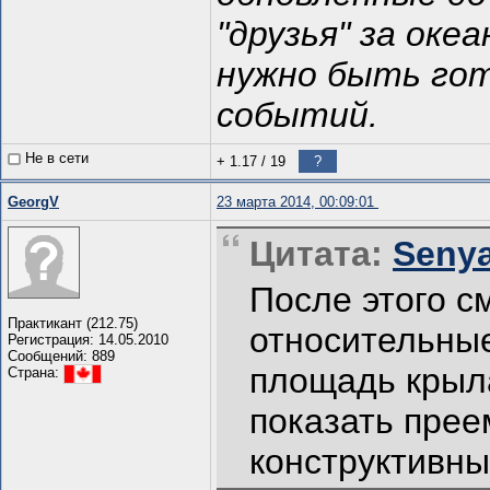
"друзья" за оке
нужно быть го
событий.
Не в сети
+ 1.17
/
19
?
GeorgV
23 марта 2014, 00:09:01
Цитата:
Senya
После этого с
Практикант (212.75)
относительны
Регистрация: 14.05.2010
Сообщений: 889
площадь крыла
Страна:
показать прее
конструктивны