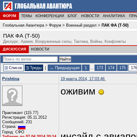
ФОРУМ
ТЕМЫ
КОНФЕРЕНЦИИ
БЛОГ
НОВОСТИ
АНАЛИТИКА
ПРА
Глобальная Авантюра
>
Форум
>
Военный раздел
>
ПАК ФА (Т-50)
ПАК ФА (Т-50)
Дискурс: Армия, Вооруженные силы, Тактика, Войны, Конфликты
ДИСКУССИЯ
НОВОСТИ
Список
Треды
|
← Предыдущая
1
...
173
174
175
17
Prishtina
19 марта 2014, 17:03:46
оживим
Практикант (115.77)
Регистрация: 05.11.2012
Сообщений: 231
Страна:
Город: СФО
инсайд с авиапор
Забанен до 07.04.2014 20:14