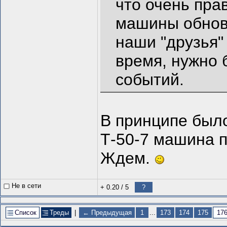
что очень пра
машины обнов
наши "друзья"
время, нужно 
событий.
В принципе было
Т-50-7 машина 
Ждем.
Не в сети
+ 0.20
/
5
?
Список
Треды
|
← Предыдущая
1
...
173
174
175
17