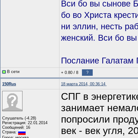
Вси бо вы сынове 
бо во Христа крeст
ни эллин, несть ра
женский. Вси бо вы
Послание Галатам 
В сети
+ 0.80
/
8
?
150Rus
18 марта 2014, 00:36:14
СПГ в энергетик
занимает немал
попросили проду
Слушатель (-4.28)
Регистрация: 22.01.2014
Сообщений: 16
век - век угля, 2
Страна:
Город: москва