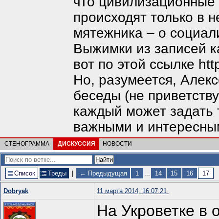
что цивилизационные 
происходят только в 
мятежника – о социал
Выжимки из записей ка
вот по этой ссылке http
Но, разумеется, Алек
беседы (не приветств
каждый может задать 
важными и интересны
СТЕНОГРАММА
ДИСКУССИЯ
НОВОСТИ
Список
Треды
|
← Предыдущая
1
...
14
15
16
17
Dobryаk
11 марта 2014, 16:07:21
На Укроветке в 