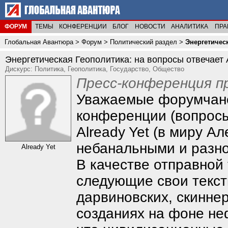
ФОРУМ
ТЕМЫ
КОНФЕРЕНЦИИ
БЛОГ
НОВОСТИ
АНАЛИТИКА
ПРА
Глобальная Авантюра
>
Форум
>
Политический раздел
>
Энергетическ
Энергетическая Геополитика: на вопросы отвечает A
Дискурс: Политика, Геополитика, Государство, Общество
Пресс-конференция пр
Уважаемые форумчане
конференции (вопросы
Already Yet (в миру А
небанальными и разн
Already Yet
В качестве отправной
следующие свои текст
дарвиновских, скиннер
созданиях на фоне неф