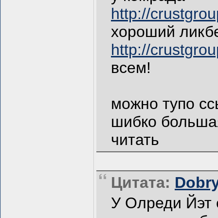
http://crustgro
хороший ликбе
http://crustgro
всем!
можно тупо сс
шибко большая
читать
Цитата:
Dobry
У Олреди Йэт 