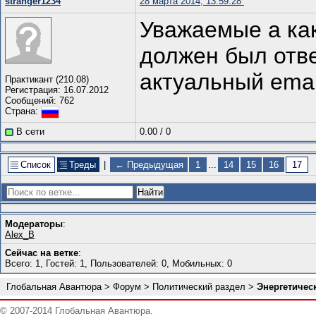
stranger1234
28 марта 2014, 13:59:28
Уважаемые а как
должен был отве
актуальный emai
Практикант (210.08)
Регистрация: 16.07.2012
Сообщений: 762
Страна:
В сети
0.00
/
0
Список
Треды
|
← Предыдущая
1
...
14
15
16
17
Модераторы
:
Alex_B
Сейчас на ветке
:
Всего: 1, Гостей: 1, Пользователей: 0, Мобильных: 0
Глобальная Авантюра
>
Форум
>
Политический раздел
>
Энергетическ
© 2007-2014 Глобальная Авантюра.