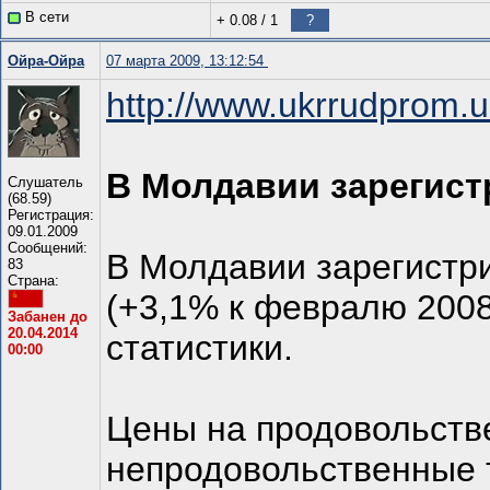
В сети
+ 0.08
/
1
?
Ойра-Ойра
07 марта 2009, 13:12:54
http://www.ukrrudprom.u
В Молдавии зарегис
Слушатель
(68.59)
Регистрация:
09.01.2009
Сообщений:
В Молдавии зарегистр
83
Страна:
(+3,1% к февралю 2008
Забанен до
20.04.2014
статистики.
00:00
Цены на продовольстве
непродовольственные т