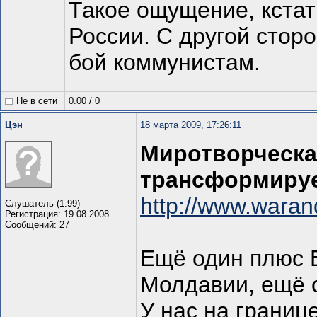
Такое ощущение, кстат
России. С другой стор
бой коммунистам.
Не в сети
0.00
/
0
Цэн
18 марта 2009, 17:26:11
Миротворческа
трансформируе
http://www.waran
Слушатель (1.99)
Регистрация: 19.08.2008
Сообщений: 27
Ещё один плюс В
Молдавии, ещё 
У нас на границ