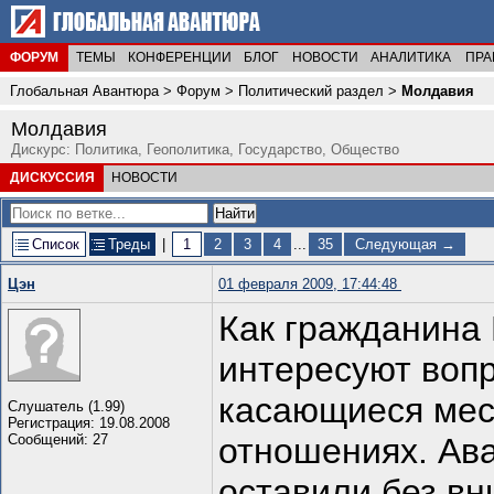
ФОРУМ
ТЕМЫ
КОНФЕРЕНЦИИ
БЛОГ
НОВОСТИ
АНАЛИТИКА
ПРА
Глобальная Авантюра
>
Форум
>
Политический раздел
>
Молдавия
Молдавия
Дискурс: Политика, Геополитика, Государство, Общество
ДИСКУССИЯ
НОВОСТИ
Список
Треды
|
1
2
3
4
...
35
Следующая →
Цэн
01 февраля 2009, 17:44:48
Как гражданина 
интересуют воп
касающиеся мес
Слушатель (1.99)
Регистрация: 19.08.2008
Сообщений: 27
отношениях. Ав
оставили без вн