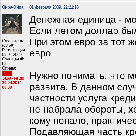
Ойра-Ойра
01 февраля 2009, 22:21:18
Денежная единица - мо
Если летом доллар был 
При этом евро за тот ж
Слушатель
(68.59)
Регистрация:
евро.
09.01.2009
Сообщений:
83
Страна:
Нужно понимать, что м
Забанен до
20.04.2014
развита. В данном слу
00:00
частности услуга кред
не набрала обороты, хо
кому попало, практичес
Подавляющая часть кре