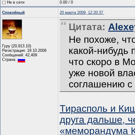
Не в сети
0.00
/
0
Спокойный
20 марта 2009, 12:20:37
Цитата:
Alexe
Не похоже, чт
Гуру (20,913.10)
какой-нибудь 
Регистрация: 19.10.2008
Сообщений: 42,409
что скоро в М
Страна:
уже новой вла
соглашению с
Тирасполь и Киш
друга дальше, 
«меморандума К