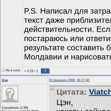
P.S. Написал для затра
текст даже приблизите
действительности. Есл
постараюсь или ответи
результате составить 
Молдавии и нарисоват
Не в сети
+ 0.23
/
1
?
Цэн
03 февраля 2009, 00:17:40
Цитата:
Viatc
Цэн,
Слушатель (1.99)