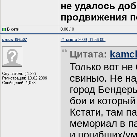
не удалось доб
продвижения п
В сети
0.00
/
0
ursus_f96a07
21 марта 2009, 11:56:00
Цитата:
kamch
Только вот не
Слушатель (-1.22)
свинью. Не на
Регистрация: 10.02.2009
Сообщений: 1,078
город Бендер
бои и который
Кстати, там п
мемориал в п
и погибших/ум