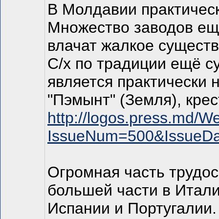
В Молдавии практичес
Множество заводов ещё
влачат жалкое существо
С/х по традиции ещё с
является практически 
"Пэмынт" (Земля), кре
http://logos.press.md/W
IssueNum=500&IssueD
Огромная часть трудос
большей части в Итали
Испании и Португалии.