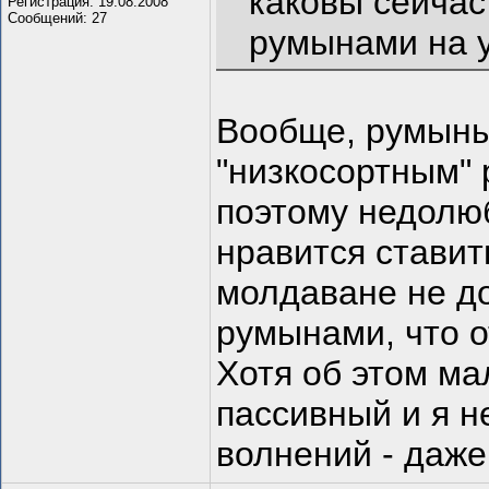
каковы сейча
Регистрация: 19.08.2008
Сообщений: 27
румынами на 
Вообще, румыны 
"низкосортным" 
поэтому недолюб
нравится ставит
молдаване не д
румынами, что о
Хотя об этом ма
пассивный и я н
волнений - даже