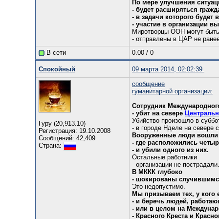
По мере улучшения ситуац
- будет расширяться граж
- в задачи которого будет
- участие в организации в
Миротворцы ООН могут быт
- отправлены в ЦАР не ранее
В сети
0.00
/
0
Спокойный
09 марта 2014, 02:02:39
сообщение
гуманитарной организации:
Сотрудник Международного
- убит на севере
Центральн
Убийство произошло в суббо
Гуру (20,913.10)
- в городе Нделе на севере 
Регистрация: 19.10.2008
Вооруженные люди вошли в
Сообщений: 42,409
- где расположились четыр
Страна:
- и убили одного из них.
Остальные работники
- организации не пострадали
В МККК глубоко
- шокированы случившимс
Это недопустимо.
Мы призываем тех, у кого 
- и беречь людей, работа
- или в целом на Междуна
- Красного Креста и Красн