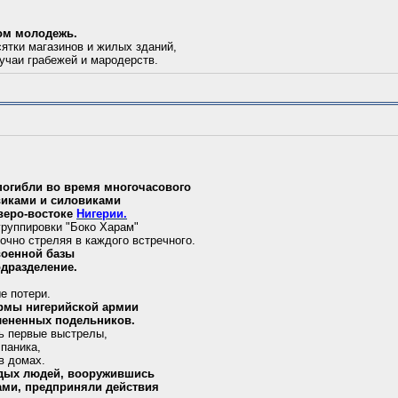
зом молодежь.
ятки магазинов и жилых зданий,
учаи грабежей и мародерств.
погибли во время многочасового
виками и силовиками
еверо-востоке
Нигерии.
группировки "Боко Харам"
дочно стреляя в каждого встречного.
военной базы
одразделение.
е потери.
армы нигерийской армии
лененных подельников.
ь первые выстрелы,
 паника,
в домах.
одых людей, вооружившись
ками, предприняли действия