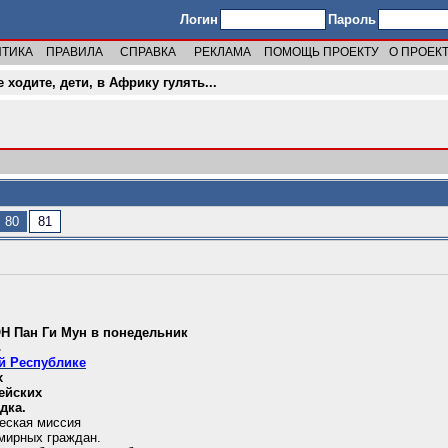
Логин
Пароль
ИТИКА
ПРАВИЛА
СПРАВКА
РЕКЛАМА
ПОМОЩЬ ПРОЕКТУ
О ПРОЕК
е ходите, дети, в Африку гулять...
80
81
Н Пан Ги Мун в понедельник
ь
й Республике
х
цейских
дка.
еская миссия
 мирных граждан.