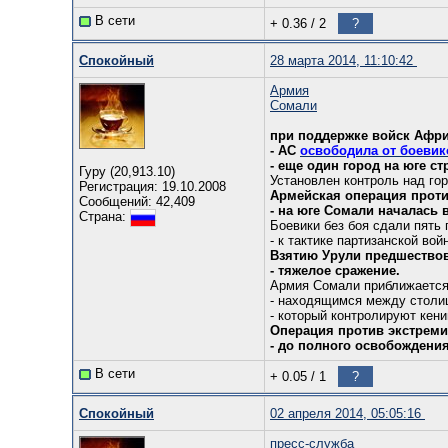
В сети
+ 0.36
/
2
?
Спокойный
28 марта 2014, 11:10:42
Армия
Сомали
при поддержке войск Афри
- АС
освободила от боевик
- еще один город на юге ст
Гуру (20,913.10)
Установлен контроль над го
Регистрация: 19.10.2008
Армейская операция прот
Сообщений: 42,409
- на юге Сомали началась 
Страна:
Боевики без боя сдали пять
- к тактике партизанской вой
Взятию Урули предшество
- тяжелое сражение.
Армия Сомали приближается 
- находящимся между столи
- который контролируют кени
Операция против экстрем
- до полного освобождения
В сети
+ 0.05
/
1
?
Спокойный
02 апреля 2014, 05:05:16
пресс-служба