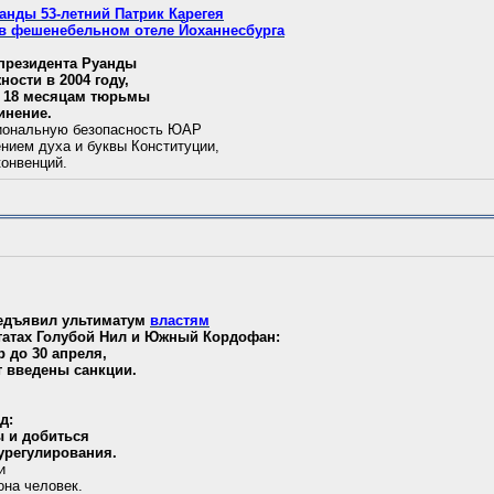
анды 53-летний Патрик Карегея
в фешенебельном отеле Йоханнесбурга
 президента Руанды
ности в 2004 году,
 к 18 месяцам тюрьмы
инение.
иональную безопасность ЮАР
нием духа и буквы Конституции,
конвенций.
редъявил ультиматум
властям
атах Голубой Нил и Южный Кордофан:
 до 30 апреля,
т введены санкции.
д:
 и добиться
урегулирования.
и
она человек.