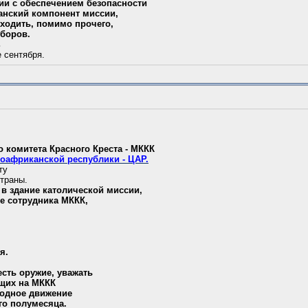
ии с обеспечением безопасности
данский компонент миссии,
 входить, помимо прочего,
ыборов.
ь
 сентября.
 комитета Красного Креста - МККК
оафриканской республики - ЦАР.
ту
страны.
 здание католической миссии,
е сотрудника МККК,
.
я.
есть оружие, уважать
ющих на МККК
родное движение
ого полумесяца.