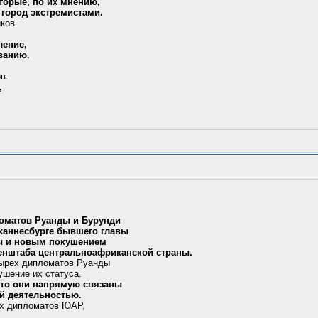
торые, по их мнению,
город экстремистами.
иков
ление,
ванию.
в.
,
оматов Руанды и Бурунди
оханнесбурге бывшего главы
ды и новым покушением
генштаба центральноафриканской страны.
ырех дипломатов Руанды
рушение их статуса.
что они напрямую связаны
ой деятельностью.
ех дипломатов ЮАР,