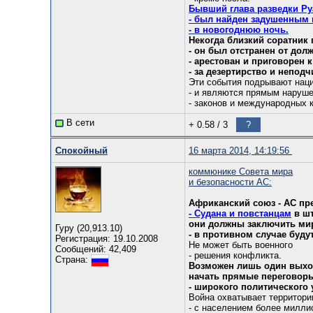
Бывший глава разведки Ру
- был найден задушенным 
- в новогоднюю ночь.
Некогда близкий соратник
- он был отстранен от долж
- арестован и приговорен
- за дезертирство и неподч
Эти события подрывают нац
- и являются прямым наруше
- законов и международных 
В сети
+ 0.58
/
3
?
Спокойный
16 марта 2014, 14:19:56
коммюнике Совета мира
и безопасности АС:
Африканский союз - АС п
- Судана и повстанцам
в шт
они должны заключить мир
Гуру (20,913.10)
- в противном случае буду
Регистрация: 19.10.2008
Не может быть военного
Сообщений: 42,409
- решения конфликта.
Страна:
Возможен лишь один выхо
начать прямые переговоры
- широкого политического 
Война охватывает территори
- с населением более милли