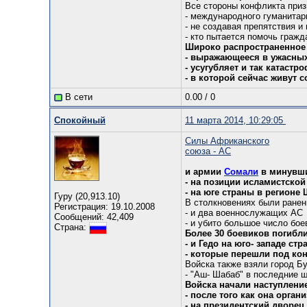
Все стороны конфликта при
- международного гуманитар
- не создавая препятствия и 
- кто пытается помочь граж
Широко распространенное 
- выражающееся в ужасных
- усугубляет и так катаст
- в которой сейчас живут 
В сети
0.00
/
0
Спокойный
11 марта 2014, 10:29:05
Силы Африканского
союза - АС
и армии
Сомали
в минувши
- на позиции исламистско
- на юге страны в регионе
Гуру (20,913.10)
В столкновениях были ранен
Регистрация: 19.10.2008
- и два военнослужащих АС
Сообщений: 42,409
- и убито большое число бое
Страна:
Более 30 боевиков погибли
- и Гедо на юго- западе стр
- которые перешли под ко
Войска также взяли город Б
- "Аш- Шабаб" в последние ш
Войска начали наступлени
- после того как она орган
- на президентский дворец