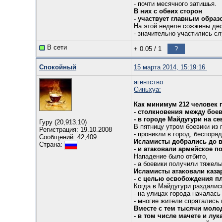
- почти месячного затишья.
В них с обеих сторон
- участвует главным обра
На этой неделе сожжены дес
- значительно участились сл
В сети
+ 0.05
/
1
?
Спокойный
15 марта 2014, 15:19:16
агентство
Синьхуа:
Как минимум 212 человек 
- столкновения между бое
- в городе Майдугури на с
Гуру (20,913.10)
В пятницу утром боевики из 
Регистрация: 19.10.2008
- проникли в город, беспоря
Сообщений: 42,409
Исламисты добрались до 
Страна:
- и атаковали армейское п
Нападение было отбито,
- а боевики получили тяжелы
Исламисты атаковали каз
- с целью освобождения п
Когда в Майдугури раздалис
- на улицах города началась
- многие жители спрятались 
Вместе с тем тысячи мол
- в том числе мачете и лу