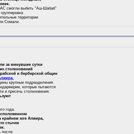
овек.
 АС смогли выбить "Аш-Шабаб"
о группировка
чительные территории
сти Сомали.
ли за минувшие сутки
ких столкновений
арабской и берберской общин
Алжира.
щены крупные подразделения
андармерии, которые пытаются
ти и пресечь столкновения.
ьзуют
го года.
расположенном
а крайнем юге Алжира,
ате стычек
ек.
ь после