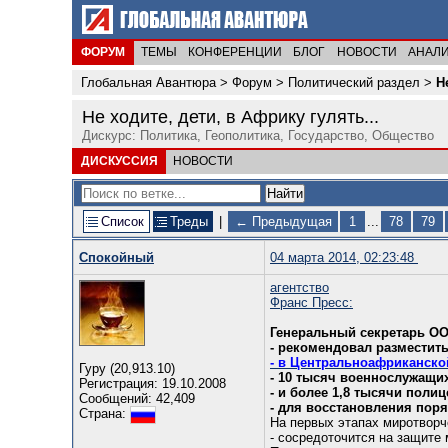
ФОРУМ
ТЕМЫ
КОНФЕРЕНЦИИ
БЛОГ
НОВОСТИ
АНАЛ
Глобальная Авантюра
>
Форум
>
Политический раздел
>
Н
Не ходите, дети, в Африку гулять...
Дискурс: Политика, Геополитика, Государство, Общество
ДИСКУССИЯ
НОВОСТИ
Список
Треды
|
← Предыдущая
1
...
78
79
Спокойный
04 марта 2014, 02:23:48
агентство
Франс Пресс:
Генеральный секретарь ОО
- рекомендовал разместит
- в Центральноафриканско
Гуру (20,913.10)
- 10 тысяч военнослужащи
Регистрация: 19.10.2008
- и более 1,8 тысячи поли
Сообщений: 42,409
- для восстановления поря
Страна:
На первых этапах миротворч
- сосредоточится на защите