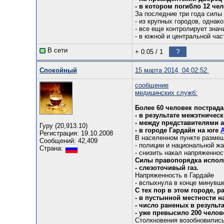
- в котором погибло 12 чел
За последние три года силы
- из крупных городов, однак
- все еще контролирует зна
- в южной и центральной ча
В сети
+ 0.05
/
1
?
Спокойный
15 марта 2014, 04:02:52
сообщение
медицинских служб:
Более 60 человек пострада
- в результате межэтничес
- между представителями 
Гуру (20,913.10)
- в городе Гардайя на юге
Регистрация: 19.10.2008
В населенном пункте разме
Сообщений: 42,409
- полиции и национальной ж
Страна:
- снизить накал напряженнос
Силы правопорядка испол
- слезоточивый газ.
Напряженность в Гардайе
- вспыхнула в конце минувше
С тех пор в этом городе, 
- в пустынной местности н
- число раненых в результ
- уже превысило 200 челов
Столкновения возобновилис