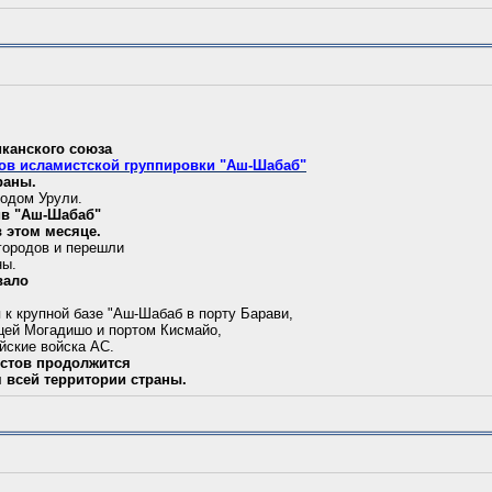
канского союза
ов исламистской группировки "Аш-Шабаб"
раны.
родом Урули.
ив "Аш-Шабаб"
в этом месяце.
 городов и перешли
ны.
вало
к крупной базе "Аш-Шабаб в порту Барави,
цей Могадишо и портом Кисмайо,
йские войска АС.
истов продолжится
 всей территории страны.