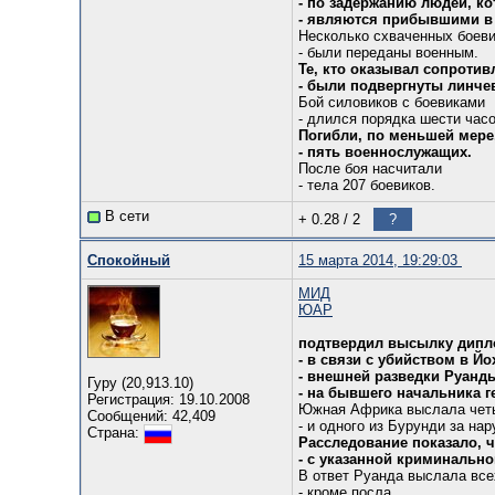
- по задержанию людей, ко
- являются прибывшими в 
Несколько схваченных боев
- были переданы военным.
Те, кто оказывал сопротив
- были подвергнуты линче
Бой силовиков с боевиками
- длился порядка шести часо
Погибли, по меньшей мере
- пять военнослужащих.
После боя насчитали
- тела 207 боевиков.
В сети
+ 0.28
/
2
?
Спокойный
15 марта 2014, 19:29:03
МИД
ЮАР
подтвердил высылку дипл
- в связи с убийством в Й
- внешней разведки Руан
Гуру (20,913.10)
- на бывшего начальника 
Регистрация: 19.10.2008
Южная Африка выслала чет
Сообщений: 42,409
- и одного из Бурунди за на
Страна:
Расследование показало, 
- с указанной криминальн
В ответ Руанда выслала вс
- кроме посла.