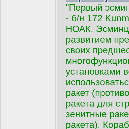
"Первый эсмин
- б/н 172 Kun
НОАК. Эсминц
развитием пре
своих предше
многофункцио
установками в
использоватьс
ракет (против
ракета для ст
зенитные раке
ракета). Кора