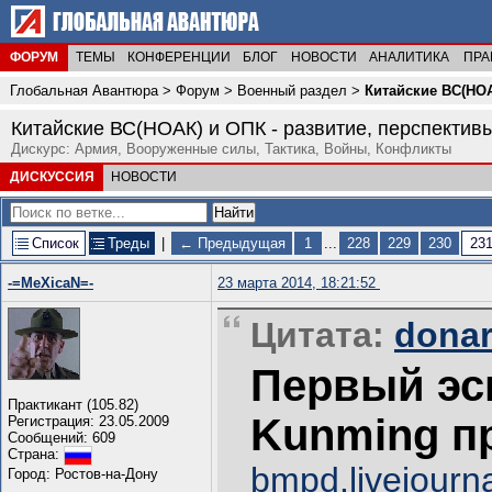
ФОРУМ
ТЕМЫ
КОНФЕРЕНЦИИ
БЛОГ
НОВОСТИ
АНАЛИТИКА
ПРА
Глобальная Авантюра
>
Форум
>
Военный раздел
>
Китайские ВС(НОА
Китайские ВС(НОАК) и ОПК - развитие, перспективы
Дискурс: Армия, Вооруженные силы, Тактика, Войны, Конфликты
ДИСКУССИЯ
НОВОСТИ
Список
Треды
|
← Предыдущая
1
...
228
229
230
23
-=MeXicaN=-
23 марта 2014, 18:21:52
Цитата:
donar
Первый эсм
Практикант (105.82)
Kunming п
Регистрация: 23.05.2009
Сообщений: 609
Страна:
bmpd.livejourna
Город: Ростов-на-Дону