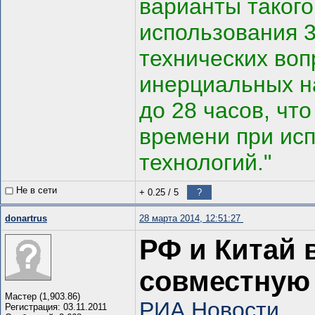
варианты такого
использования 3
технических воп
инерциальных н
до 28 часов, чт
времени при ис
технологий."
Не в сети
+ 0.25
/
5
?
donartrus
28 марта 2014, 12:51:27
РФ и Китай 
совместную
Мастер (1,903.86)
РИА Новости.
Регистрация: 03.11.2011