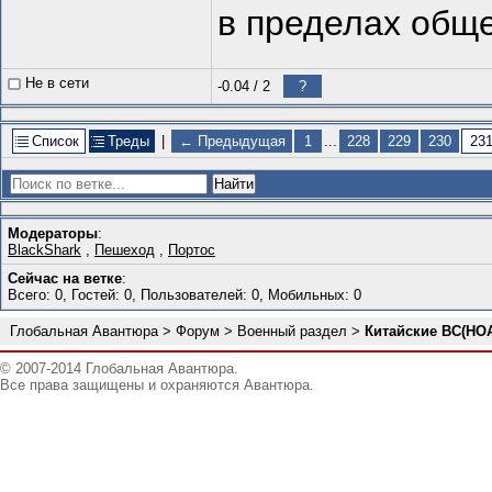
в пределах общ
Не в сети
-0.04
/
2
?
Список
Треды
|
← Предыдущая
1
...
228
229
230
23
Модераторы
:
BlackShark
,
Пешеход
,
Портос
Сейчас на ветке
:
Всего: 0, Гостей: 0, Пользователей: 0, Мобильных: 0
Глобальная Авантюра
>
Форум
>
Военный раздел
>
Китайские ВС(НОА
© 2007-2014 Глобальная Авантюра.
Все права защищены и охраняются Авантюра.