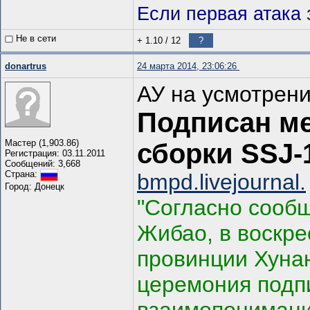
Если первая атака 
Не в сети
+ 1.10
/
12
?
donartrus
24 марта 2014, 23:06:26
АУ на усмотрен
Подписан м
Мастер (1,903.86)
сборки SSJ-
Регистрация: 03.11.2011
Сообщений: 3,668
Страна:
bmpd.livejournal.
Город: Донецк
"Согласно сооб
Жибао, в воскре
провинции Хуна
церемония подп