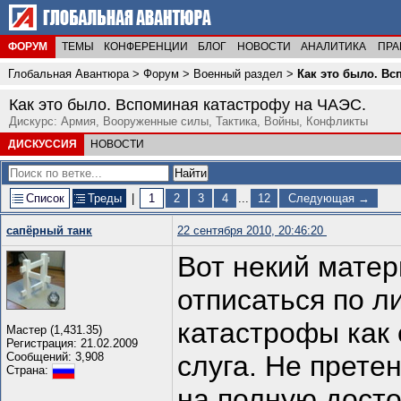
ФОРУМ
ТЕМЫ
КОНФЕРЕНЦИИ
БЛОГ
НОВОСТИ
АНАЛИТИКА
ПРА
Глобальная Авантюра
>
Форум
>
Военный раздел
>
Как это было. Вс
Как это было. Вспоминая катастрофу на ЧАЭС.
Дискурс: Армия, Вооруженные силы, Тактика, Войны, Конфликты
ДИСКУССИЯ
НОВОСТИ
Список
Треды
|
1
2
3
4
...
12
Следующая →
сапёрный танк
22 сентября 2010, 20:46:20
Вот некий мате
отписаться по 
катастрофы как
Мастер (1,431.35)
Регистрация: 21.02.2009
Сообщений: 3,908
слуга. Не прете
Страна:
на полную досто