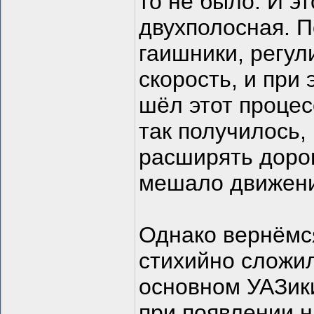
то не было. И э
двухполосная. П
гаишники, регул
скорость, и при
шёл этот процес
так получилось,
расширять дорогу
мешало движению
Однако вернёмс
стихийно сложил
основном УАЗики
при появлении н