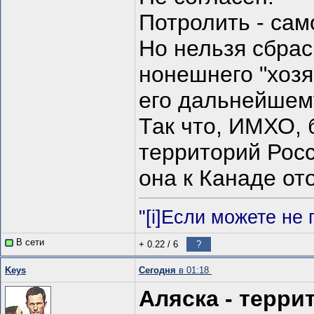
Потролить - сам
Но нельзя сбрас
нонешнего "хозя
его дальнейшем
Так что, ИМХО, 
территорий Росс
она к Канаде ото
"[i]Если можете не п
В сети
+ 0.22
/
6
?
Keys
Сегодня
в 01:18
Аляска - терр