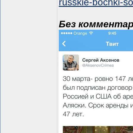
russkie-bochki-so
Без коммента