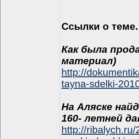
Ссылки о теме.
Как была прод
материал)
http://dokumenti
tayna-sdelki-201
На Аляске най
160- летней д
http://ribalych.r