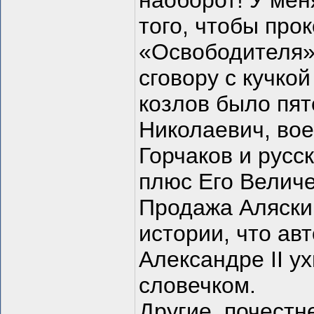
наоборот! У мен
того, чтобы пр
«Освободителя»,
сговору с кучко
козлов было пят
Николаевич, во
Горчаков и русс
плюс Его Величе
Продажа Аляски 
истории, что ав
Александре II у
словечком.
Другие, почестн