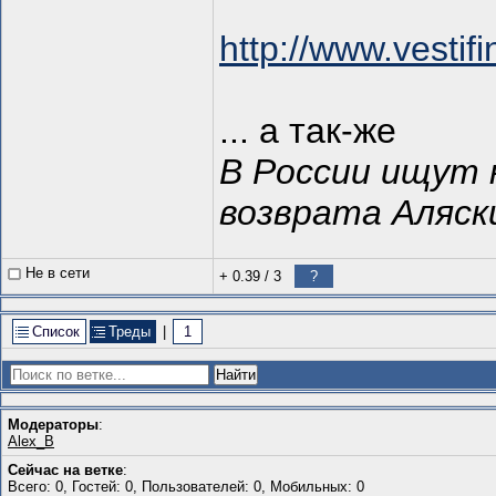
http://www.vestif
... а так-же
В России ищут 
возврата Аляск
Не в сети
+ 0.39
/
3
?
Список
Треды
|
1
Модераторы
:
Alex_B
Сейчас на ветке
:
Всего: 0, Гостей: 0, Пользователей: 0, Мобильных: 0