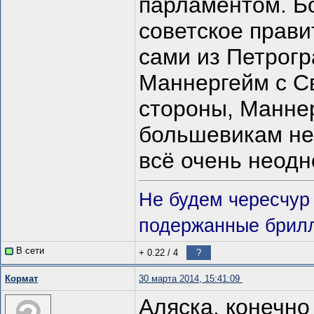
парламентом. Бо
советское прави
сами из Петрогр
Маннергейм с С
стороны, Манне
большевикам не 
всё очень неодн
Не будем чересчур
подержанные брилли
В сети
+ 0.22
/
4
?
Кормат
30 марта 2014, 15:41:09
Аляска, конечн