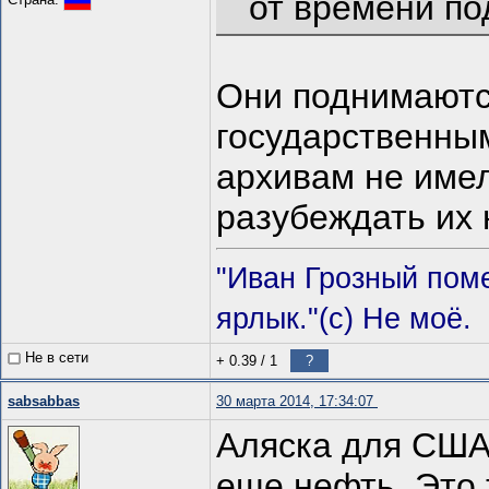
от времени п
Они поднимаются
государственным
архивам не имел
разубеждать их 
"Иван Грозный пом
ярлык."(с) Не моё.
Не в сети
+ 0.39
/
1
?
sabsabbas
30 марта 2014, 17:34:07
Аляска для США 
еще нефть. Это