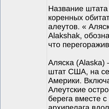
Название штата 
коренных обита
алеутов. « Аляс
Alakshak, обозн
что перегоражив
Аляска (Alaska)
штат США, на с
Америки. Включ
Алеутские остро
берега вместе с
архипелага вдо