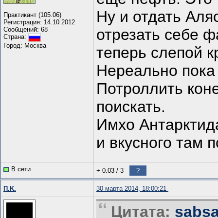
Ну и отдать Аля
Практикант (105.06)
Регистрация: 14.10.2012
Сообщений: 68
отрезать себе ф
Страна:
Город: Москва
теперь слепой кр
Нереально пока 
Потроллить коне
поискать.
Имхо Антарктида
и вкусного там 
В сети
+ 0.03
/
3
?
П.K.
30 марта 2014, 18:00:21
Цитата:
sabsa