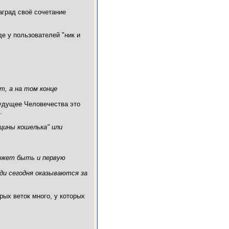
аград своё сочетание
е у пользователей "ник и
т, а на том конце
удущее Человечества это
.
щины кошелька" или
может быть и первую
юди сегодня оказываются за
рых веток много, у которых