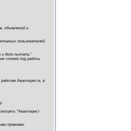
в, объявлений и
 активных пользователей.
 и дело пытать".
ие чтения) под работы
к работам Авантюриста, в
у.
есмотреть "Авантюрист
ыми правками
.