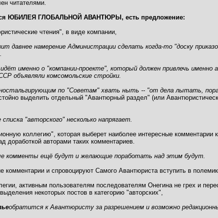
лен читателями.
ося ЮБИЛЕЯ ГЛОБАЛЬНОЙ АВАНТЮРЫ, есть предложение:
юристические чтения", в виде компании,
ит давнее намерение Администрации сделать когда-то "доску приказо
.
ь идёт именно о "компании-проекте", который должен привлечь именно
СССР объявляли комсомольские стройки.
ностальгирующим по "Советам" хвать ныть -- "от дела лытать, пора
тойно выделить отдельный "Авантюрный раздел" (или Авантюристическ
 списка "авторского" несколько напрягает.
ционную коллегию", которая выберет наиболее интересные комментарии 
ад доработкой авторами таких комментариев.
ые комменты ещё будут и желающие поработать над этим будут.
кие комментарии и спровоцируют Самого Авантюриста вступить в полемик
легии, активным пользователям последователям Онегина не грех и пер
 выделения некоторых постов в категорию "авторских",
лье
обратится к Авантюристу за разрешением и возможно редакционн