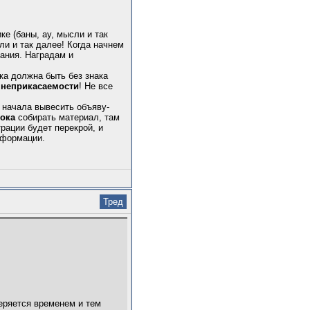
ке (баны, ау, мысли и так
ли и так далее! Когда начнем
вания. Наградам и
ка должна быть без знака
е
неприкасаемости
! Не все
я начала вывесить объяву-
ока
собирать материал, там
рации будет перекрой, и
нформации.
Тред
еряется временем и тем