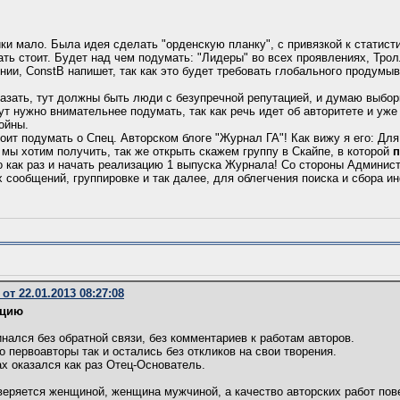
ики мало. Была идея сделать "орденскую планку", с привязкой к статисти
ть стоит. Будет над чем подумать: "Лидеры" во всех проявлениях, Трол
нии, ConstB напишет, так как это будет требовать глобального продумы
казать, тут должны быть люди с безупречной репутацией, и думаю выбор
ут нужно внимательнее подумать, так как речь идет об авторитете и уж
ойны.
тоит подумать о Спец. Авторском блоге "Журнал ГА"! Как вижу я его: Дл
 мы хотим получить, так же открыть скажем группу в Скайпе, в которой
п
то как раз и начать реализацию 1 выпуска Журнала! Со стороны Админист
сообщений, группировке и так далее, для облегчения поиска и сбора и
т 22.01.2013 08:27:08
ицию
инался без обратной связи, без комментариев к работам авторов.
о первоавторы так и остались без откликов на свои творения.
ах оказался как раз Отец-Основатель.
веряется женщиной, женщина мужчиной, а качество авторских работ пов