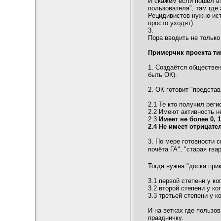
И скажем если пошёл вто
пользователя", там где 
Рецидивистов нужно ист
просто уходят).
3.
Пора вводить не только
Примерчик проекта ти
1. Создаётся обществен
быть ОК).
2. ОК готовит "предста
2.1 Те кто получил реги
2.2 Имеют активность н
2.3
Имеет не более 0, 1,
2.4 Не имеет отрицате
3. По мере готовности 
почёта ГА", "старая гва
Тогда нужна "доска при
3.1 первой степени у ко
3.2 второй степени у ког
3.3 третьей степени у к
И на ветках где пользо
праздничку.