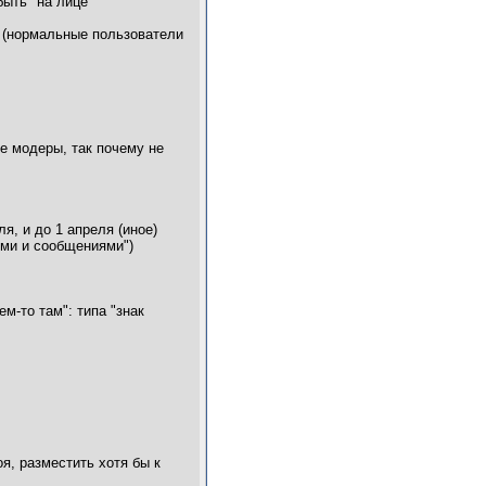
быть "на лице
у (нормальные пользователи
е модеры, так почему не
я, и до 1 апреля (иное)
ями и сообщениями")
м-то там": типа "знак
я, разместить хотя бы к