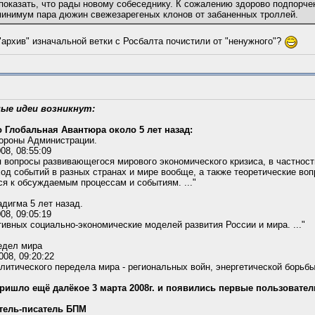
показать, что рады новому собеседнику. К сожалению здорово подпорчен
 минимум пара дюжин свежезарегеных клонов от забаненных троллей.
"архив" изначальной ветки с Росбалта почистили от "ненужного"?
ые идеи возникнут:
 Глобальная Авантюра около 5 лет назад:
тороны Администрации.
08, 08:55:09
 вопросы развивающегося мирового экономического кризиса, в частност
од событий в разных странах и мире вообще, а также теоретические воп
я к обсуждаемым процессам и событиям. ..."
дигма 5 лет назад.
08, 09:05:19
ивных социально-экономические моделей развития России и мира. ..."
едел мира
008, 09:20:22
итического передела мира - региональных войн, энергетической борьбы, 
 Пришло ещё далёкое 3 марта 2008г. и появились первые пользовател
тель-писатель БПМ