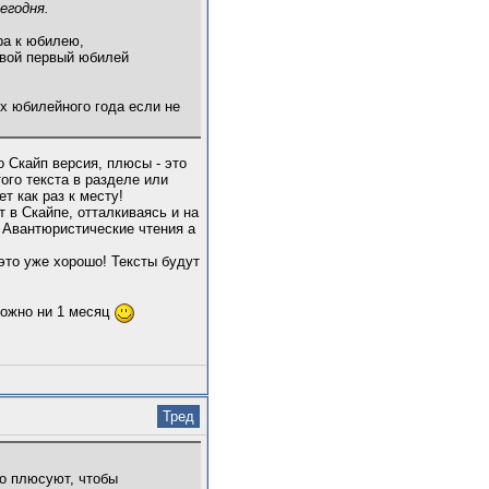
егодня.
ра к юбилею,
свой первый юбилей
ях юбилейного года если не
о Скайп версия, плюсы - это
ого текста в разделе или
т как раз к месту!
т в Скайпе, отталкиваясь и на
и Авантюристические чтения а
это уже хорошо! Тексты будут
 можно ни 1 месяц
Тред
го плюсуют, чтобы