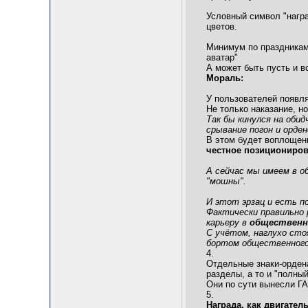
Условный символ "награ
цветов.
Минимум по праздникам,
аватар"
А может быть пусть и вс
Мораль:
У пользователей появля
Не только наказание, н
Так бы кинулся на обид
срывание погон и орден
В этом будет воплощен
честное позициониро
А сейчас мы имеем в о
"мошны".
И этот эрзац и есть п
Фактически правильно 
карьеру в
общественн
С учётом, наглухо сто
бортом общественного 
4.
Отдельные знаки-ордена
разделы, а то и "полный
Они по сути вынесли ГА
5.
Награда, как двигател