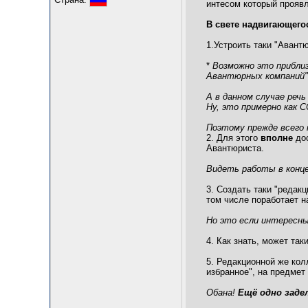
интесом который прояв
В свете надвигающег
1.Устроить таки "Авант
*
Возможно это приблиз
Авантюрных компаний"
А в данном случае реч
Ну, это примерно как 
Поэтому прежде всего 
2. Для этого
вполне
дос
Авантюриста.
Видеть работы в конце
3. Создать таки "редак
том числе поработает н
Но это если интересн
4. Как знать, может та
5. Редакционной же кол
избранное", на предмет
Обана!
Ещё одно заде