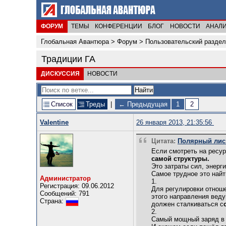
ФОРУМ
ТЕМЫ
КОНФЕРЕНЦИИ
БЛОГ
НОВОСТИ
АНАЛ
Глобальная Авантюра
>
Форум
>
Пользовательский раздел
Традиции ГА
ДИСКУССИЯ
НОВОСТИ
Список
Треды
|
← Предыдущая
1
2
Valentine
26 января 2013, 21:35:56
Цитата:
Полярный лис о
Если смотреть на ресур
самой структуры.
Это затраты сил, энерги
Самое трудное это най
Администратор
1.
Регистрация: 09.06.2012
Для регулировки отнош
Сообщений: 791
этого направления веду
Страна:
должен сталкиваться с
2.
Самый мощный заряд в 