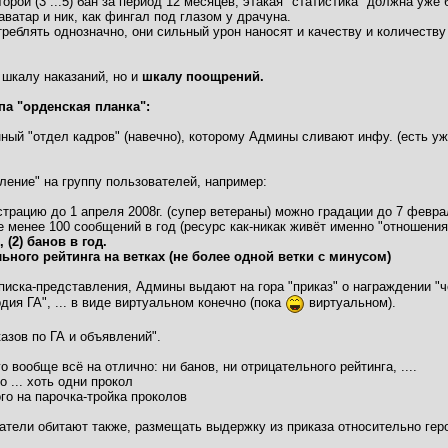
рой (3 ...5) бан за период 12 месяцев, этакая "статистика" должна уже 
аватар и ник, как фингал под глазом у драчуна.
реблять однозначно, они сильный урон наносят и качеству и количеств
 шкалу наказаний, но и
шкалу поощрений.
па "орденская планка":
ный "отдел кадров" (навечно), которому Админы сливают инфу. (есть уж
вление" на группу пользователей, например:
страцию до 1 апреля 2008г. (супер ветераны) можно градации до 7 феврал
е менее 100 сообщений в год (ресурс как-никак живёт именно "отношени
 (2) банов в год.
льного рейтинга на ветках (не более одной ветки с минусом)
списка-представления, Админы выдают на гора "приказ" о награждении "че
рдия ГА", ... в виде виртуальном конечно (пока
виртуальном).
казов по ГА и объявлений".
го вообще всё на отлично: ни банов, ни отрицательного рейтинга, ....
о ... хоть одни прокол
ого на парочка-тройка проколов
ватели обитают также, размещать выдержку из приказа относительно геро