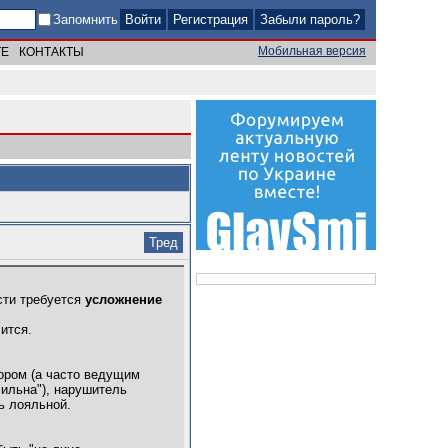
Запомнить
Регистрация
Забыли пароль?
Мобильная версия
ТЕ
КОНТАКТЫ
Тред
сти требуется
усложнение
чится.
ором (а часто ведущим
сильна"), нарушитель
ь лояльной.