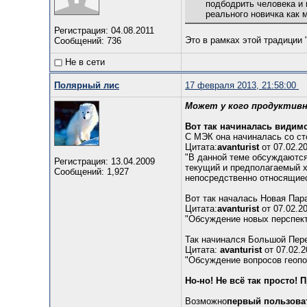
подбодрить человека и 
реального новичка как
Регистрация: 04.08.2011
Это в рамках этой традиции 
Сообщений: 736
Не в сети
Полярный лис
17 февраля 2013, 21:58:00
Может у кого продуктивн
Вот так начиналась видимо
С МЭК она начиналась со с
Цитата:
avanturist
от 07.02.20
"В данной теме обсуждаются
Регистрация: 13.04.2009
текущий и предполагаемый х
Сообщений: 1,927
непосредственно относящиес
Вот так началась Новая Пара
Цитата:
avanturist
от 07.02.20
"Обсуждение новых перспект
Так начинался Большой Пер
Цитата:
avanturist
от 07.02.2
"Обсуждение вопросов геопол
Но-но! Не всё так просто!
Возможно
первый пользова