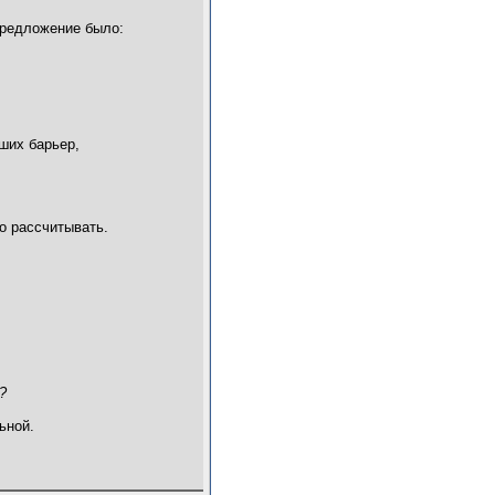
предложение было:
ших барьер,
но рассчитывать.
?
ьной.