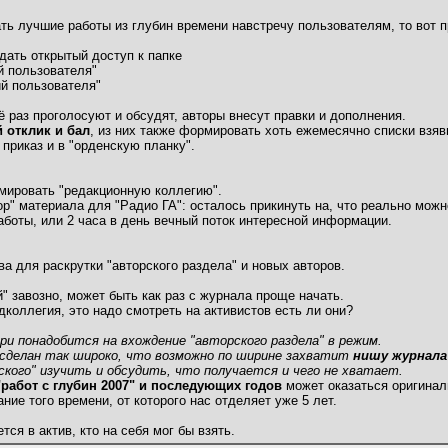
ть лучшие работы из глубин времени навстречу пользователям, то вот 
дать открытый доступ к папке
й пользователя"
ий пользователя"
 раз проголосуют и обсудят, авторы внесут правки и дополнения.
 отклик и бал
, из них также формировать хоть ежемесячно списки взяв
 приказ и в "орденскую планку".
мировать "редакционную коллегию".
бор" материала для "Радио ГА": осталось прикинуть на, что реально мож
работы, или 2 часа в день вечный поток интересной информации.
ва для раскрутки "авторского раздела" и новых авторов.
й" завозно, может быть как раз с журнала проще начать.
дколлегия, это надо смотреть на активистов есть ли они?
ри понадобится на вхождение "авторского раздела" в режим.
 сделан так широко, что возможно по ширине захватит
нишу журнала
кого" изучить и обсудить, что получается и чего не хватает.
"работ с глубин 2007" и последующих годов
может оказаться оригинал
ние того времени, от которого нас отделяет уже 5 лет.
тся в актив, кто на себя мог бы взять.