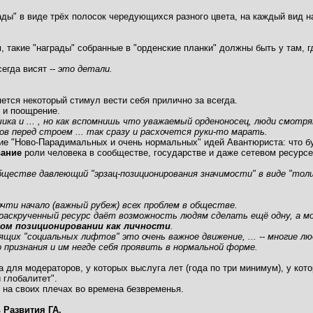
ды" в виде трёх полосок чередующихся разного цвета, на каждый вид н
 такие "награды" собранные в "орденские планки" должны быть у там, гд
егда висят --
это детали.
ется некоторый стимул вести себя прилично за всегда.
о и поощрение.
чика и ... , но как вспомнишь что уважаемый орденоносец, люди смотря
ов перед строем ... так сразу и расхочется руки-то марать.
ие "Ново-Парадимальных и очень нормальных" идей Авантюриста: что б
вание
роли человека в сообществе, государстве и даже сетевом ресурсе
бществе давлеющий "эрзац-позиционирования значимости" в виде "тол
очти начало (важный рубеж) всех проблем в обществе.
раскрученный ресурс даёт возможность людям сделать ещё одну, а 
ом позиционировании как личности
.
ящих "социальных лифтов" это очень важное движение, ... -- многие л
признания и им негде себя проявить в нормальной форме.
 для модераторов, у которых выслуга лет (года по три минимум), у кото
 глобалитет".
 на своих плечах во времена безвременья.
ь Развития ГА.