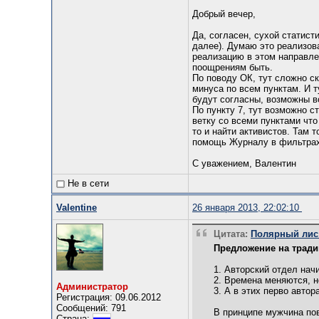
Добрый вечер,
Да, согласен, сухой статист
далее). Думаю это реализова
реализацию в этом направле
поощрениям быть.
По поводу ОК, тут сложно с
минуса по всем пунктам. И т
будут согласны, возможны в
По пункту 7, тут возможно с
ветку со всеми пунктами что
то и найти активистов. Там 
помощь Журналу в фильтрах 
С уважением, Валентин
Не в сети
Valentine
26 января 2013, 22:02:10
Цитата:
Полярный лис о
Предложение на трад
1. Авторский отдел нач
2. Времена меняются, н
Администратор
3. А в этих перво автор
Регистрация: 09.06.2012
Сообщений: 791
В принципе мужчина по
Страна: