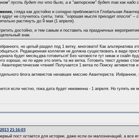
нном" пусть будет то что было, а в "авторском" будет так как надо с
жение,
гляда как достойно и солидно приближается Глобальная Авантю
 вдруг не случилось суеты, типа: "хорошая мысля приходит опосля" -- 
ятельно растянуть до 9 мая (1 апреля).
стретить достойно, и тем самым и поставить на праздничных мероприяти
ицательный знак.
бранного, но целый раздел под 1 ветку, многовато! Как альтернатива эт
 общаться. Редакционная коллегия не должна существовать в виде прост
рнала будет месяц-два готовиться! Без чатовости тут никак и скайп буде
то хорошо, но по идее это опять та же ветка. Готовить текст думаю стои
е Авантюристические чтения! Получается 1 ветка по Поиску активистов 
отдельного блога активистов начавших миссию Авантюриста: Избранное, 
чется если честно, пока дата будет неизменна - 1 апреля. Но гулять ее
2013 21:16:03
ервый пост остается для истории, даже если он малозначащий, а все е