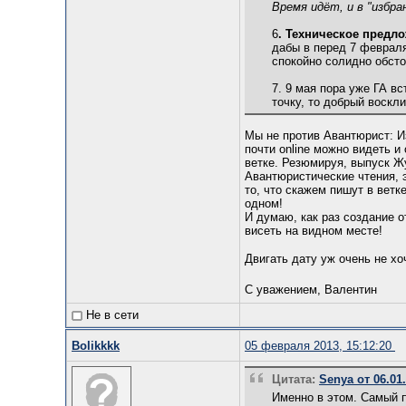
Время идёт, и в "избра
6
. Техническое предло
дабы в перед 7 февраля
спокойно солидно обсто
7. 9 мая пора уже ГА в
точку, то добрый воскл
Мы не против Авантюрист: Из
почти online можно видеть и
ветке. Резюмируя, выпуск Жу
Авантюристические чтения, э
то, что скажем пишут в ветк
одном!
И думаю, как раз создание 
висеть на видном месте!
Двигать дату уж очень не хо
С уважением, Валентин
Не в сети
Bolikkkk
05 февраля 2013, 15:12:20
Цитата:
Senya от 06.01.
Именно в этом. Самый п