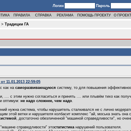
Логин
Пароль
ИТИКА
ПРАВИЛА
СПРАВКА
РЕКЛАМА
ПОМОЩЬ ПРОЕКТУ
О ПРОЕК
>
Традиции ГА
т 11.01.2013 22:59:05
с как на
саморазвивающуюся
систему, то для повышения эффективно
и, .... с этим нужно согласиться и принять .... или плывём тихо как полу
ти оптимум:
не надо сложнее, чем надо
.
ений нужна система, чтобы нарушитель сталкивался не с лично модерат
щим этой ветки и нарушителя колбасит комплекс "ай, моська знать она 
системой
, достаточно обезличенной "машиной справедливости", но очен
"машине справедливости" это
статистика
нарушений пользователя.