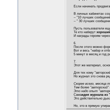
Если начинать продвига
В личных кабинетах соз
-- "10 лучших сообщени
-- " 30 лучших сообщен
Пусть пользователи ещё
Те кто наберут
хороший
И награды героям через
6.
После этого можно фор
Вот и весь "набор и от
5 минут в месяц и год 
7.
Этот же материал, осно
Для тех кому "авторски
Но журнал это снова ре
Скорее всего, месяца т
Тем более "авторский"
Это надо опыт "авторс
Сама
идея журнала из 
Это действительно дыха
Но, это в прямую упирае