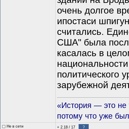
очень долгое в
ипостаси шпигу
считались. Един
США" была посл
касалась в цело
национальности,
политического у
зарубежной дея
«История — это не т
потому что уже был
Не в сети
+ 2.18
/
17
?