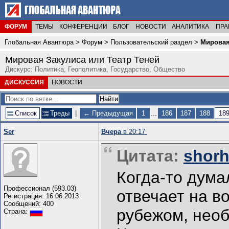
ФОРУМ
ТЕМЫ
КОНФЕРЕНЦИИ
БЛОГ
НОВОСТИ
АНАЛИТИКА
ПРА
Глобальная Авантюра
>
Форум
>
Пользовательский раздел
>
Мировая
Мировая Закулиса или Театр Теней
Дискурс: Политика, Геополитика, Государство, Общество
ДИСКУССИЯ
НОВОСТИ
Список
Треды
|
← Предыдущая
1
...
186
187
188
18
Ser
Вчера
в 20:17
Цитата:
shorh
Когда-то дума
Профессионал (593.03)
отвечает на в
Регистрация: 16.06.2013
Сообщений: 400
рубежом, нео
Страна: