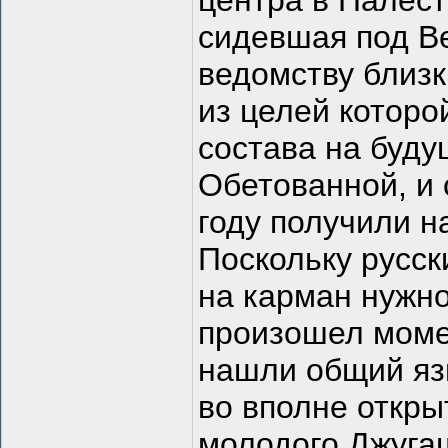
центра в Палест
сидевшая под В
ведомству близк
из целей которо
состава на буд
Обетованной, и 
году получили н
Поскольку русски
на карман нужно
произошел моме
нашли общий язы
во вполне откры
молодого Джугаш