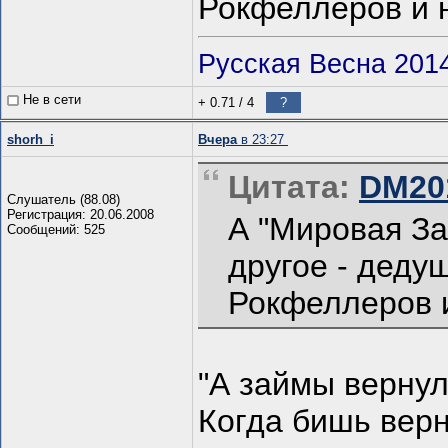
Рокфеллеров и 
Русская Весна 201
Не в сети
+ 0.71
/
4
?
shorh_i
Вчера
в 23:27
Цитата:
DM201
Слушатель (88.08)
Регистрация: 20.06.2008
А "Мировая За
Сообщений: 525
другое - деду
Рокфеллеров и
"А займы вернул 
Когда бишь вер