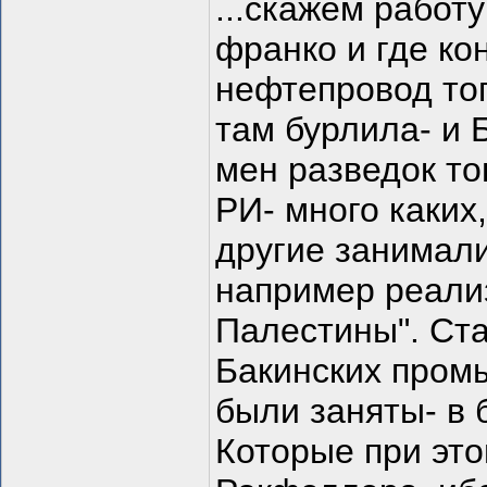
...скажем работу
франко и где к
нефтепровод то
там бурлила- и 
мен разведок то
РИ- много каких
другие занимал
например реали
Палестины". Ст
Бакинских промы
были заняты- в
Которые при эт