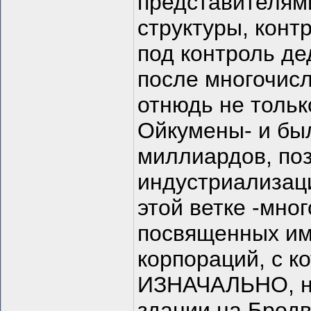
представителями
структуры, конт
под контроль де
после многочис
отнюдь не тольк
Ойкумены- и был
миллиардов, по
индустриализаци
этой ветке -мно
посвященных име
корпораций, с 
ИЗНАЧАЛЬНО, на
здании на Бродв