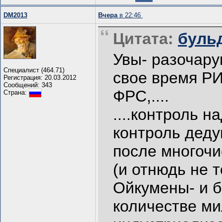
DM2013
Вчера
в 22:46
Цитата:
бульд
Увы- разочару
Специалист (464.71)
свое время РИ
Регистрация: 20.03.2012
Сообщений: 343
ФРС,....
Страна:
....контроль 
контроль деду
после многоч
(и отнюдь не 
Ойкумены- и б
количестве м