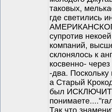
таковых, мелька
где светились и
АМЕРИКАНСКОГ
супротив некоей
компаний, высш
склонялось к ан
косвенно- чере
-два. Поскольку
а Старый Кроко
был ИСКЛЮЧИТЕ
понимаете...."га
Так что знамени