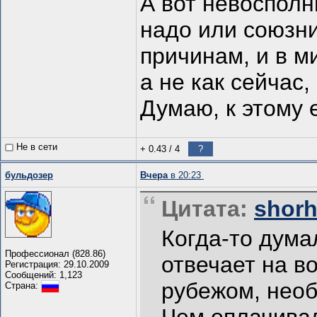
А вот невосполн
надо или союзни
причинам, и в 
а не как сейчас,
Думаю, к этому 
Не в сети
+ 0.43
/
4
?
бульдозер
Вчера
в 20:23
Цитата:
shorh
Когда-то дума
Профессионал (828.86)
отвечает на в
Регистрация: 29.10.2009
Сообщений: 1,123
рубежом, нео
Страна: