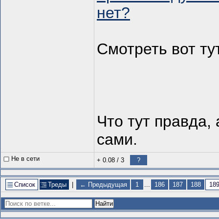
нет?
Смотреть вот ту
Что тут правда,
сами.
Не в сети
+ 0.08
/
3
?
Список
Треды
|
← Предыдущая
1
...
186
187
188
18