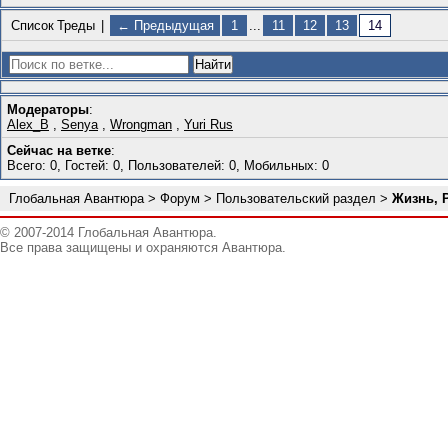
Список
Треды
|
← Предыдущая
1
...
11
12
13
14
Модераторы
:
Alex_B
,
Senya
,
Wrongman
,
Yuri Rus
Сейчас на ветке
:
Всего: 0, Гостей: 0, Пользователей: 0, Мобильных: 0
Глобальная Авантюра
>
Форум
>
Пользовательский раздел
>
Жизнь, Р
© 2007-2014 Глобальная Авантюра.
Все права защищены и охраняются Авантюра.