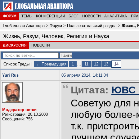
ФОРУМ
ТЕМЫ
КОНФЕРЕНЦИИ
БЛОГ
НОВОСТИ
АНАЛИТИКА
ПРА
Глобальная Авантюра
>
Форум
>
Пользовательский раздел
>
Жизнь, Р
Жизнь, Разум, Человек, Религия и Наука
ДИСКУССИЯ
НОВОСТИ
Список
Треды
|
← Предыдущая
1
...
11
12
13
14
Yuri Rus
05 апреля 2014, 14:11:04
Цитата:
ЮВС о
Советую для н
Модератор ветки
любую более-
Регистрация: 20.10.2008
Сообщений: 756
т.к. пристрои
лучшем случае