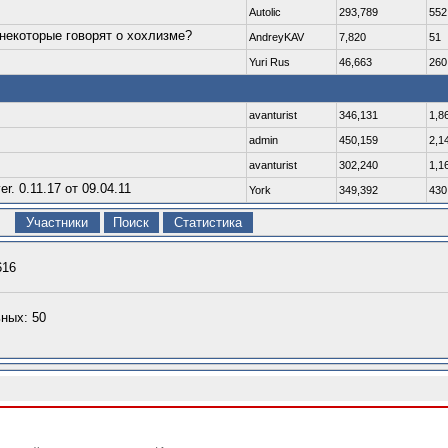
Autolic
293,789
552
 некоторые говорят о хохлизме?
AndreyKAV
7,820
51
Yuri Rus
46,663
260
avanturist
346,131
1,8
admin
450,159
2,1
avanturist
302,240
1,1
. 0.11.17 от 09.04.11
York
349,392
430
Участники
Поиск
Статистика
616
ных: 50