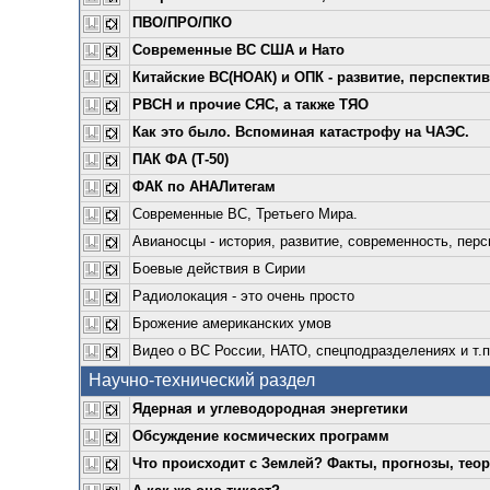
ПВО/ПРО/ПКО
Современные ВС США и Нато
Китайские ВС(НОАК) и ОПК - развитие, перспекти
РВСН и прочие СЯС, а также ТЯО
Как это было. Вспоминая катастрофу на ЧАЭС.
ПАК ФА (Т-50)
ФАК по АНАЛитегам
Современные ВС, Третьего Мира.
Авианосцы - история, развитие, современность, пер
Боевые действия в Сирии
Радиолокация - это очень просто
Брожение американских умов
Видео о ВС России, НАТО, спецподразделениях и т.п
Научно-технический раздел
Ядерная и углеводородная энергетики
Обсуждение космических программ
Что происходит с Землей? Факты, прогнозы, теор