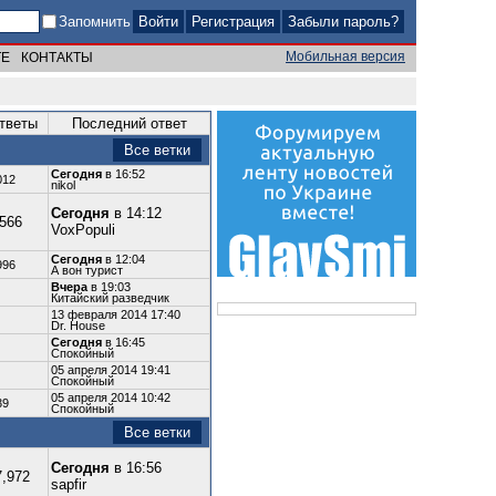
Запомнить
Регистрация
Забыли пароль?
Мобильная версия
ТЕ
КОНТАКТЫ
тветы
Последний ответ
Все ветки
Сегодня
в 16:52
012
nikol
Сегодня
в 14:12
,566
VoxPopuli
Сегодня
в 12:04
996
А вон турист
Вчера
в 19:03
Китайский разведчик
13 февраля 2014 17:40
Dr. House
Сегодня
в 16:45
Спокойный
05 апреля 2014 19:41
Спокойный
05 апреля 2014 10:42
39
Спокойный
Все ветки
Сегодня
в 16:56
7,972
sapfir