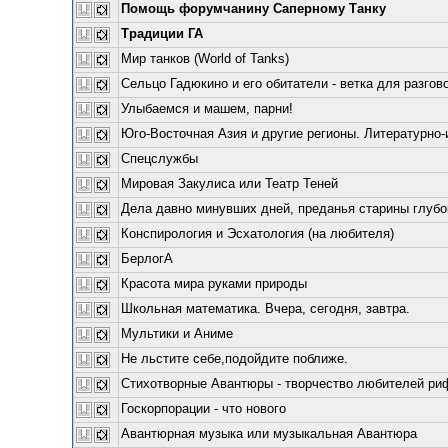
Помощь форумчанину Саперному Танку
Традиции ГА
Мир танков (World of Tanks)
Сельцо Гадюкино и его обитатели - ветка для разгово
Улыбаемся и машем, парни!
Юго-Восточная Азия и другие регионы. Литературно-
Спецслужбы
Мировая Закулиса или Театр Теней
Дела давно минувших дней, преданья старины глубо
Конспирология и Эсхатология (на любителя)
БерлогА
Красота мира руками природы
Школьная математика. Вчера, сегодня, завтра.
Мультики и Аниме
Не льстите себе,подойдите поближе.
Стихотворные Авантюры - творчество любителей риф
Госкорпорации - что нового
Авантюрная музыка или музыкальная Авантюра