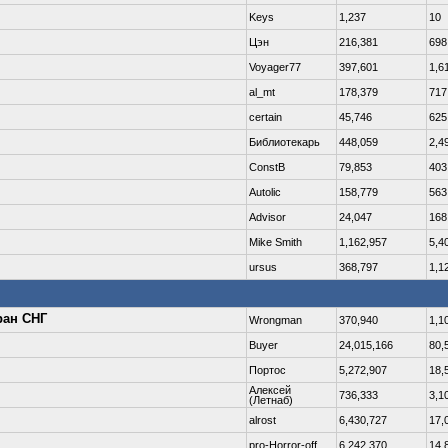
Keys
1,237
10
Цэн
216,381
698
Voyager77
397,601
1,6
al_mt
178,379
717
certain
45,746
625
Библиотекарь
448,059
2,4
ConstB
79,853
403
Autolic
158,779
563
Advisor
24,047
168
Mike Smith
1,162,957
5,4
ursus
368,797
1,1
ран СНГ
Wrongman
370,940
1,1
Buyer
24,015,166
80,
Портос
5,272,907
18,
Алексей
736,333
3,1
(Летнаб)
alrost
6,430,727
17,
pro-Horror-off
6,242,370
14,