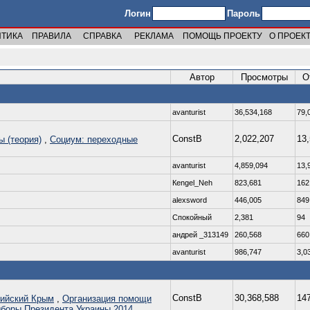
Логин
Пароль
ИТИКА
ПРАВИЛА
СПРАВКА
РЕКЛАМА
ПОМОЩЬ ПРОЕКТУ
О ПРОЕК
Автор
Просмотры
О
avanturist
36,534,168
79,
ConstB
2,022,207
13
ы (теория)
,
Социум: переходные
avanturist
4,859,094
13,
Кengel_Neh
823,681
162
alexsword
446,005
849
Спокойный
2,381
94
андрей _313149
260,568
660
avanturist
986,747
3,0
ConstB
30,368,588
14
ийский Крым
,
Организация помощи
боры Президента Украины 2014