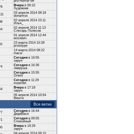
pro-Horror-off
Вчера
в 00:22
78
Художник
03 апреля 2014 08:18
111
donartrus
02 апреля 2014 23:11
08
Илья_
02 апреля 2014 11:13
54
Слесарь Полесов
01 апреля 2014 12:44
москвич
23 марта 2014 10:28
02
prototype
14 марта 2014 08:22
maca-
Сегодня
в 16:55
зарун
Сегодня
в 16:36
74
лавруша
Сегодня
в 15:55
Orient
Сегодня
в 11:29
expentel
Вчера
в 17:18
54
зарун
05 апреля 2014 10:54
Вишта
Все ветки
Сегодня
в 16:44
77
ДядяВася
Сегодня
в 09:55
71
Спокойный
Вчера
в 18:29
40
зарун
04 апреля 2014 08:10