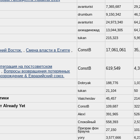
avanturist
7,365,687
29,
drumbum
9,150,342
46,
avanturist
24,973,340
64,
ахмадинежад
13,044,305
64,
tukan
215,323
5,9
ConstB
17,061,061
35
ний Восток.
,
Смена власти в Египте
,
теграция на постсоветском
ConstB
619,549
4,
,
Вопросы возвращения потерянных
возрождение & Евразийский союз.
Dobryаk
188,776
1,0
tukan
21,104
50
тики
Viatcheslav
45,457
214
 Already Yet
ConstB
109,687
322
AlexI
391,965
526
Спокойный
558,393
2,5
Призрак фон
27,150
101
Брауна
yory
3,577,666
6,2