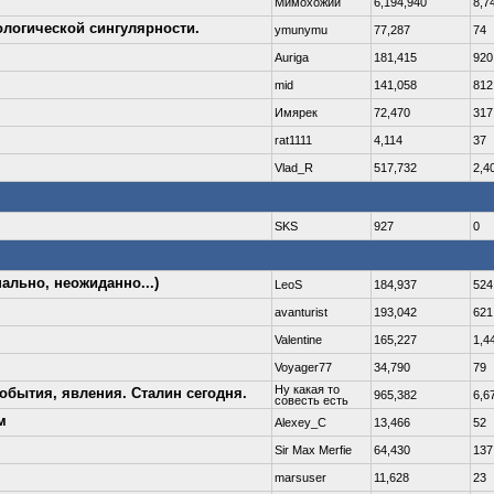
Мимохожий
6,194,940
8,7
ологической сингулярности.
ymunymu
77,287
74
Auriga
181,415
920
mid
141,058
812
Имярек
72,470
317
rat1111
4,114
37
Vlad_R
517,732
2,4
SKS
927
0
ально, неожиданно...)
LeoS
184,937
524
avanturist
193,042
621
Valentine
165,227
1,4
Voyager77
34,790
79
Ну какая то
обытия, явления. Сталин сегодня.
965,382
6,6
совесть есть
м
Alexey_C
13,466
52
Sir Max Merfie
64,430
137
marsuser
11,628
23