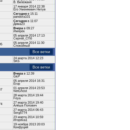
43
В. Вилежаня
17 января 2014 22:38
Его Уменяевич Нетув
Сегодня
в 15:11
pandora101
Сегодня
в 11:07
Дима23
Вчера
в 09:27
Имярек
05 апреля 2014 17:13
Сергей_СПб
05 апреля 2014 11:30
05
Спокойный
Все ветки
24 марта 2014 12:23
SKS
Все ветки
Вчера
в 12:39
GkP
05 апреля 2014 16:31
Егор
01 апреля 2014 23:53
47
NetGhost
28 марта 2014 19:44
Feya
27 марта 2014 19:40
74
Алёша Попович
27 марта 2014 06:43
Serg5774
23 марта 2014 10:59
Игоряха1
19 ноября 2013 20:03
Конфуций