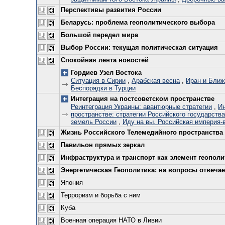
Перспективы развития России
Беларусь: проблема геополитического выбора
Большой передел мира
Выбор России: текущая политическая ситуация
Спокойная лента новостей
Гордиев Узел Востока
Ситуация в Сирии
,
Арабская весна
,
Иран и Ближ
Беспорядки в Турции
Интеграция на постсоветском пространстве
Реинтеграция Украины: авантюрные стратегии
,
Ин
пространстве: стратегии Российского государства
земель России
,
Иду на вы. Российская империя-
Жизнь Российского Телемедийного пространства
Павильон прямых зеркал
Инфраструктура и транспорт как элемент геополи
Энергетическая Геополитика: на вопросы отвечает
Япония
Терроризм и борьба с ним
Куба
Военная операция НАТО в Ливии