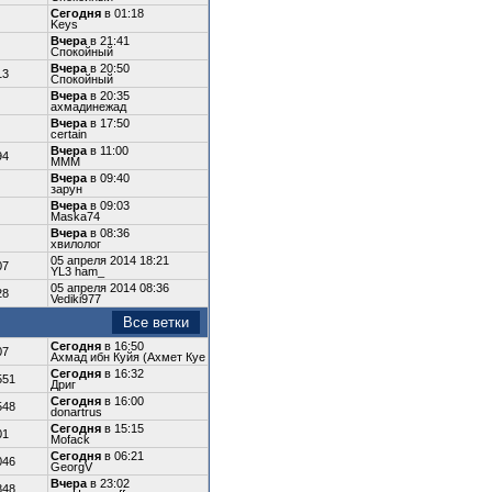
Сегодня
в 01:18
Keys
Вчера
в 21:41
Спокойный
Вчера
в 20:50
13
Спокойный
Вчера
в 20:35
ахмадинежад
Вчера
в 17:50
certain
Вчера
в 11:00
94
МММ
Вчера
в 09:40
зарун
Вчера
в 09:03
Maska74
Вчера
в 08:36
хвилолoг
05 апреля 2014 18:21
07
YL3 ham_
05 апреля 2014 08:36
28
Vediki977
Все ветки
Сегодня
в 16:50
07
Ахмад ибн Куйя (Ахмет Куе
Сегодня
в 16:32
551
Дриг
Сегодня
в 16:00
548
donartrus
Сегодня
в 15:15
01
Mofack
Сегодня
в 06:21
046
GeorgV
Вчера
в 23:02
848