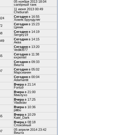
05 ноября 2013 18:04
сапёрный танк
11 июня 2013 00:49
Cheburah
Сегодня
в 16:55
824
Хомяк Брундуляг
Сегодня
в 15:23
72
Циник
Сегодня
в 14:19
48
Sergey19
Сегодня
в 14:15
349
Аква
Сегодня
в 13:20
Vediki977
Сегодня
в 11:38
65
expentel
Сегодня
в 09:33
Вишта
Сегодня
в 05:02
97
Марсианин
Сегодня
в 00:04
Adamantit
Вчера
в 21:14
Fortu9
Вчера
в 21:00
Миклухо
Вчера
в 17:25
Vladislav
Вчера
в 10:36
pilibu
Вчера
в 10:29
65
Kate_Dark
Вчера
в 08:18
Спокойный
05 апреля 2014 23:42
97
Вишта