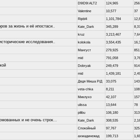
D9ID9I ALT2
124,965
256
Valentine
10,577
37
Ripbl4
1,101,784
12,
ров за жизнь и её ипостаси..
Kate_Dark
345,289
8,3
kruz
3,213,467
7,6
исторические исследования..
kolokola
3,554,435
16,
Мангуст
279,925
851
mid
791,058
3,7
кой
Dobryаk
249,479
914
mid
1,439,181
2,4
Дядя Миша Р/Д
33,075
143
veta-chka
8,211
108
Миклухо
42,107
157
ulissa
13,644
78
pilibu
106,180
313
мованных и не очень строк...
Kate_Dark
308,535
2,1
Спокойный
97,767
325
ахмадинежад
199,713
1,6