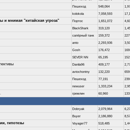
Пешеход
548,064
1,9
kolokola
7,058,593
17,
вы и мнимая "китайская угроза"
Портос
1,651,072
4,6
BlackShark
319,120
1,4
сапёрный танк
159,372
227
anto
2,293,936
3,5
Gosh
176,472
169
SEVER NN
65,195
152
спективы
Danila96
409,177
2,7
avtochontny
132,220
659
Пешеход
77,191
239
newuser
1,333,234
2,9
.
гремлин
60,960
133
Dobryаk
2,079,964
6,2
Buyer
2,186,880
8,5
ии, гипотезы
Voyager77
518,485
1,4