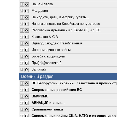
Наша Аляска
Молдавия
Не ходите, дети, в Африку гулять...
Напряженность на Корейском полуострове
Республика Армения - и с ЕврАзэС, и с ЕС.
Казахстан & С А
Эдвард Сноуден: Разоблачения
Информационные войны
Борьба с коррупцией
При(-о)@балтика-2
За Китай
Военный раздел
ВС Белоруссии, Украины, Казахстана и прочих ст
Современные российские ВС
ВМФ/ВМС
АВИАЦИЯ и иные...
Сравниваем танки
Современные войны США, НАТО и их союзников