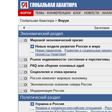
ФОРУМ
ТЕМЫ
КОНФЕРЕНЦИИ
БЛОГ
НОВОСТИ
АНАЛ
Глобальная Авантюра
>
Форум
#
Заголовок
Экономический раздел
Мировой экономический кризис
Новые модели развития России и мира
Новая парадигма
,
Развитие и социальные кризис
процессы (практики)
Рынок недвижимости: состояние и перспективы
FAQ или сборник основных идей
Социология и этика кризиса
Россия изменяет мировую экономику
Экономическое освоение севера России
Модернизация России
Политический раздел
Украина и Россия
Украина и украинско-российские отношения
,
Росс
защитникам Юго-Востока Украины
,
Досрочные вы