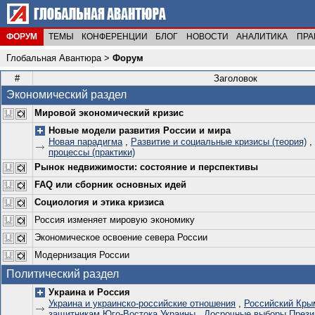
ФОРУМ
ТЕМЫ
КОНФЕРЕНЦИИ
БЛОГ
НОВОСТИ
АНАЛИТИКА
ПРА
Глобальная Авантюра
>
Форум
#
Заголовок
Экономический раздел
Мировой экономический кризис
Новые модели развития России и мира
Новая парадигма
,
Развитие и социальные кризисы (теория)
,
процессы (практики)
Рынок недвижимости: состояние и перспективы
FAQ или сборник основных идей
Социология и этика кризиса
Россия изменяет мировую экономику
Экономическое освоение севера России
Модернизация России
Политический раздел
Украина и Россия
Украина и украинско-российские отношения
,
Российский Кры
защитникам Юго-Востока Украины
,
Досрочные выборы Прези