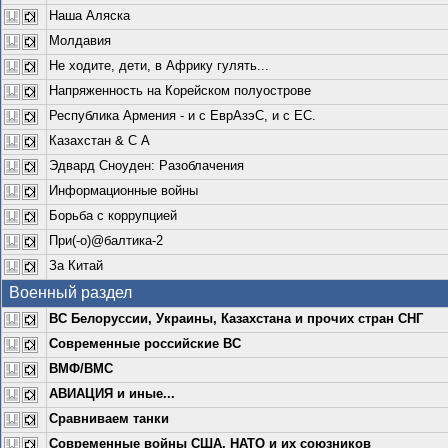
Наша Аляска
Молдавия
Не ходите, дети, в Африку гулять...
Напряженность на Корейском полуострове
Республика Армения - и с ЕврАзэС, и с ЕС.
Казахстан & С А
Эдвард Сноуден: Разоблачения
Информационные войны
Борьба с коррупцией
При(-о)@балтика-2
За Китай
Военный раздел
ВС Белоруссии, Украины, Казахстана и прочих стран СНГ
Современные российские ВС
ВМФ/ВМС
АВИАЦИЯ и иные...
Сравниваем танки
Современные войны США, НАТО и их союзников