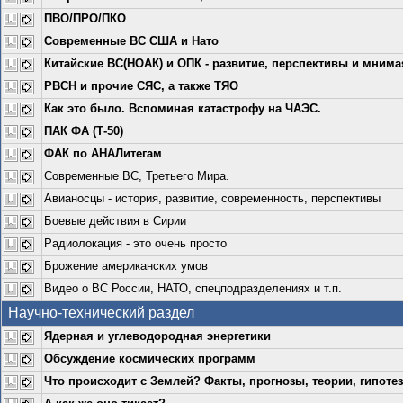
ПВО/ПРО/ПКО
Современные ВС США и Нато
Китайские ВС(НОАК) и ОПК - развитие, перспективы и мнимая
РВСН и прочие СЯС, а также ТЯО
Как это было. Вспоминая катастрофу на ЧАЭС.
ПАК ФА (Т-50)
ФАК по АНАЛитегам
Современные ВС, Третьего Мира.
Авианосцы - история, развитие, современность, перспективы
Боевые действия в Сирии
Радиолокация - это очень просто
Брожение американских умов
Видео о ВС России, НАТО, спецподразделениях и т.п.
Научно-технический раздел
Ядерная и углеводородная энергетики
Обсуждение космических программ
Что происходит с Землей? Факты, прогнозы, теории, гипоте