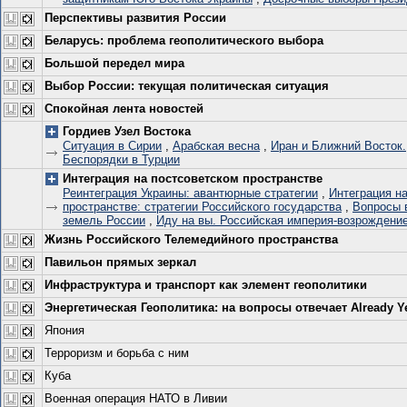
Перспективы развития России
Беларусь: проблема геополитического выбора
Большой передел мира
Выбор России: текущая политическая ситуация
Спокойная лента новостей
Гордиев Узел Востока
Ситуация в Сирии
,
Арабская весна
,
Иран и Ближний Восток.
Беспорядки в Турции
Интеграция на постсоветском пространстве
Реинтеграция Украины: авантюрные стратегии
,
Интеграция н
пространстве: стратегии Российского государства
,
Вопросы 
земель России
,
Иду на вы. Российская империя-возрождение
Жизнь Российского Телемедийного пространства
Павильон прямых зеркал
Инфраструктура и транспорт как элемент геополитики
Энергетическая Геополитика: на вопросы отвечает Already Y
Япония
Терроризм и борьба с ним
Куба
Военная операция НАТО в Ливии