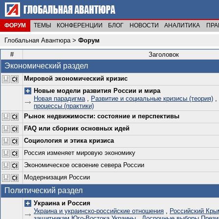
ФОРУМ
ТЕМЫ
КОНФЕРЕНЦИИ
БЛОГ
НОВОСТИ
АНАЛИТИКА
ПРА
Глобальная Авантюра
>
Форум
#
Заголовок
Экономический раздел
Мировой экономический кризис
Новые модели развития России и мира
Новая парадигма
,
Развитие и социальные кризисы (теория)
,
процессы (практики)
Рынок недвижимости: состояние и перспективы
FAQ или сборник основных идей
Социология и этика кризиса
Россия изменяет мировую экономику
Экономическое освоение севера России
Модернизация России
Политический раздел
Украина и Россия
Украина и украинско-российские отношения
,
Российский Кры
защитникам Юго-Востока Украины
,
Досрочные выборы Прези