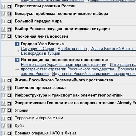
Перспективы развития России
Беларусь: проблема геополитического выбора
Большой передел мира
Выбор России: текущая политическая ситуация
Спокойная лента новостей
Гордиев Узел Востока
Ситуация в Сирии
,
Арабская весна
,
Иран и Ближний Восток.
Беспорядки в Турции
Интеграция на постсоветском пространстве
Реинтеграция Украины: авантюрные стратегии
,
Интеграция н
пространстве: стратегии Российского государства
,
Вопросы 
земель России
,
Иду на вы. Российская империя-возрождение
Жизнь Российского Телемедийного пространства
Павильон прямых зеркал
Инфраструктура и транспорт как элемент геополитики
Энергетическая Геополитика: на вопросы отвечает Already Y
Япония
Терроризм и борьба с ним
Куба
Военная операция НАТО в Ливии