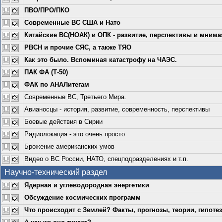
ПВО/ПРО/ПКО
Современные ВС США и Нато
Китайские ВС(НОАК) и ОПК - развитие, перспективы и мнимая
РВСН и прочие СЯС, а также ТЯО
Как это было. Вспоминая катастрофу на ЧАЭС.
ПАК ФА (Т-50)
ФАК по АНАЛитегам
Современные ВС, Третьего Мира.
Авианосцы - история, развитие, современность, перспективы
Боевые действия в Сирии
Радиолокация - это очень просто
Брожение американских умов
Видео о ВС России, НАТО, спецподразделениях и т.п.
Научно-технический раздел
Ядерная и углеводородная энергетики
Обсуждение космических программ
Что происходит с Землей? Факты, прогнозы, теории, гипоте