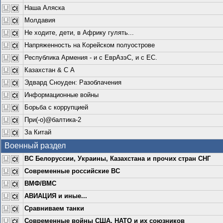
Наша Аляска
Молдавия
Не ходите, дети, в Африку гулять...
Напряженность на Корейском полуострове
Республика Армения - и с ЕврАзэС, и с ЕС.
Казахстан & С А
Эдвард Сноуден: Разоблачения
Информационные войны
Борьба с коррупцией
При(-о)@балтика-2
За Китай
Военный раздел
ВС Белоруссии, Украины, Казахстана и прочих стран СНГ
Современные российские ВС
ВМФ/ВМС
АВИАЦИЯ и иные...
Сравниваем танки
Современные войны США, НАТО и их союзников