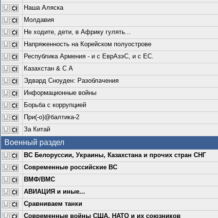
Наша Аляска
Молдавия
Не ходите, дети, в Африку гулять...
Напряженность на Корейском полуострове
Республика Армения - и с ЕврАзэС, и с ЕС.
Казахстан & С А
Эдвард Сноуден: Разоблачения
Информационные войны
Борьба с коррупцией
При(-о)@балтика-2
За Китай
Военный раздел
ВС Белоруссии, Украины, Казахстана и прочих стран СНГ
Современные российские ВС
ВМФ/ВМС
АВИАЦИЯ и иные...
Сравниваем танки
Современные войны США, НАТО и их союзников