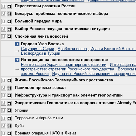
Перспективы развития России
Беларусь: проблема геополитического выбора
Большой передел мира
Выбор России: текущая политическая ситуация
Спокойная лента новостей
Гордиев Узел Востока
Ситуация в Сирии
,
Арабская весна
,
Иран и Ближний Восток.
Беспорядки в Турции
Интеграция на постсоветском пространстве
Реинтеграция Украины: авантюрные стратегии
,
Интеграция н
пространстве: стратегии Российского государства
,
Вопросы 
земель России
,
Иду на вы. Российская империя-возрождение
Жизнь Российского Телемедийного пространства
Павильон прямых зеркал
Инфраструктура и транспорт как элемент геополитики
Энергетическая Геополитика: на вопросы отвечает Already Y
Япония
Терроризм и борьба с ним
Куба
Военная операция НАТО в Ливии