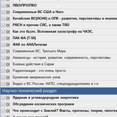
ПВО/ПРО/ПКО
Современные ВС США и Нато
Китайские ВС(НОАК) и ОПК - развитие, перспективы и мнимая
РВСН и прочие СЯС, а также ТЯО
Как это было. Вспоминая катастрофу на ЧАЭС.
ПАК ФА (Т-50)
ФАК по АНАЛитегам
Современные ВС, Третьего Мира.
Авианосцы - история, развитие, современность, перспективы
Боевые действия в Сирии
Радиолокация - это очень просто
Брожение американских умов
Видео о ВС России, НАТО, спецподразделениях и т.п.
Научно-технический раздел
Ядерная и углеводородная энергетики
Обсуждение космических программ
Что происходит с Землей? Факты, прогнозы, теории, гипоте