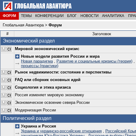
ФОРУМ
ТЕМЫ
КОНФЕРЕНЦИИ
БЛОГ
НОВОСТИ
АНАЛИТИКА
ПРА
Глобальная Авантюра
>
Форум
#
Заголовок
Экономический раздел
Мировой экономический кризис
Новые модели развития России и мира
Новая парадигма
,
Развитие и социальные кризисы (теория)
,
процессы (практики)
Рынок недвижимости: состояние и перспективы
FAQ или сборник основных идей
Социология и этика кризиса
Россия изменяет мировую экономику
Экономическое освоение севера России
Модернизация России
Политический раздел
Украина и Россия
Украина и украинско-российские отношения
,
Российский Кры
защитникам Юго-Востока Украины
,
Досрочные выборы Прези