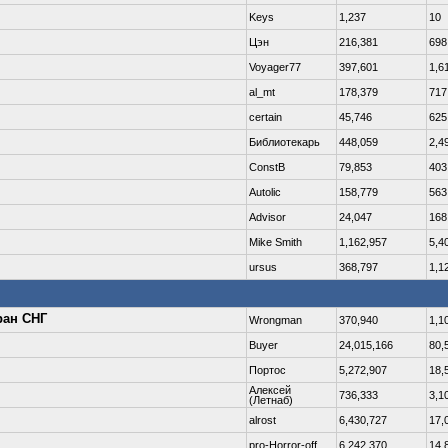
Keys
1,237
10
Цэн
216,381
698
Voyager77
397,601
1,6
al_mt
178,379
717
certain
45,746
625
Библиотекарь
448,059
2,4
ConstB
79,853
403
Autolic
158,779
563
Advisor
24,047
168
Mike Smith
1,162,957
5,4
ursus
368,797
1,1
ран СНГ
Wrongman
370,940
1,1
Buyer
24,015,166
80,
Портос
5,272,907
18,
Алексей
736,333
3,1
(Летнаб)
alrost
6,430,727
17,
pro-Horror-off
6,242,370
14,