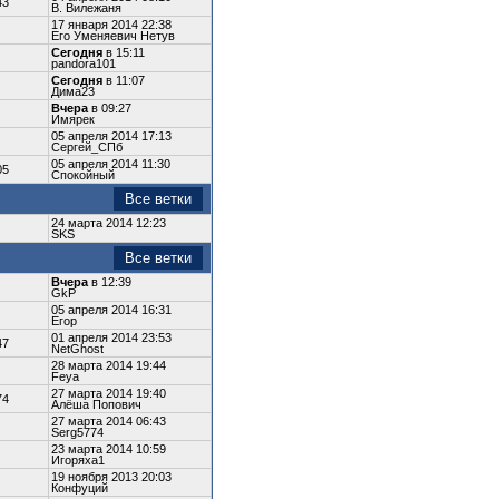
43
В. Вилежаня
17 января 2014 22:38
Его Уменяевич Нетув
Сегодня
в 15:11
pandora101
Сегодня
в 11:07
Дима23
Вчера
в 09:27
Имярек
05 апреля 2014 17:13
Сергей_СПб
05 апреля 2014 11:30
05
Спокойный
Все ветки
24 марта 2014 12:23
SKS
Все ветки
Вчера
в 12:39
GkP
05 апреля 2014 16:31
Егор
01 апреля 2014 23:53
47
NetGhost
28 марта 2014 19:44
Feya
27 марта 2014 19:40
74
Алёша Попович
27 марта 2014 06:43
Serg5774
23 марта 2014 10:59
Игоряха1
19 ноября 2013 20:03
Конфуций