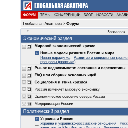
ФОРУМ
ТЕМЫ
КОНФЕРЕНЦИИ
БЛОГ
НОВОСТИ
АНАЛ
Глобальная Авантюра
>
Форум
#
Заголовок
Экономический раздел
Мировой экономический кризис
Новые модели развития России и мира
Новая парадигма
,
Развитие и социальные кризис
процессы (практики)
Рынок недвижимости: состояние и перспективы
FAQ или сборник основных идей
Социология и этика кризиса
Россия изменяет мировую экономику
Экономическое освоение севера России
Модернизация России
Политический раздел
Украина и Россия
Украина и украинско-российские отношения
,
Росс
защитникам Юго-Востока Украины
,
Досрочные вы