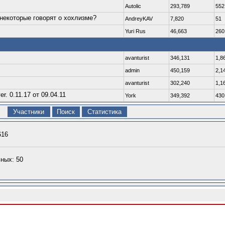
Autolic
293,789
552
 некоторые говорят о хохлизме?
AndreyKAV
7,820
51
Yuri Rus
46,663
260
avanturist
346,131
1,8
admin
450,159
2,1
avanturist
302,240
1,1
. 0.11.17 от 09.04.11
York
349,392
430
Участники
Поиск
Статистика
616
ных: 50