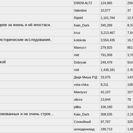
D9ID9I ALT2
124,965
256
Valentine
10,577
37
Ripbl4
1,101,784
12,
ров за жизнь и её ипостаси..
Kate_Dark
345,289
8,3
kruz
3,213,467
7,6
исторические исследования..
kolokola
3,554,435
16,
Мангуст
279,925
851
mid
791,058
3,7
кой
Dobryаk
249,479
914
mid
1,439,181
2,4
Дядя Миша Р/Д
33,075
143
veta-chka
8,211
108
Миклухо
42,107
157
ulissa
13,644
78
pilibu
106,180
313
мованных и не очень строк...
Kate_Dark
308,535
2,1
Спокойный
97,767
325
ахмадинежад
199,713
1,6