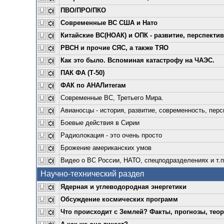
ПВО/ПРО/ПКО
Современные ВС США и Нато
Китайские ВС(НОАК) и ОПК - развитие, перспекти
РВСН и прочие СЯС, а также ТЯО
Как это было. Вспоминая катастрофу на ЧАЭС.
ПАК ФА (Т-50)
ФАК по АНАЛитегам
Современные ВС, Третьего Мира.
Авианосцы - история, развитие, современность, пер
Боевые действия в Сирии
Радиолокация - это очень просто
Брожение американских умов
Видео о ВС России, НАТО, спецподразделениях и т.п
Научно-технический раздел
Ядерная и углеводородная энергетики
Обсуждение космических программ
Что происходит с Землей? Факты, прогнозы, теор