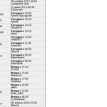
05 ноября 2013 18:04
сапёрный танк
11 июня 2013 00:49
Cheburah
Сегодня
в 16:55
824
Хомяк Брундуляг
Сегодня
в 15:23
72
Циник
Сегодня
в 14:19
48
Sergey19
Сегодня
в 14:15
349
Аква
Сегодня
в 13:20
Vediki977
Сегодня
в 11:38
65
expentel
Сегодня
в 09:33
Вишта
Сегодня
в 05:02
97
Марсианин
Сегодня
в 00:04
Adamantit
Вчера
в 21:14
Fortu9
Вчера
в 21:00
Миклухо
Вчера
в 17:25
Vladislav
Вчера
в 10:36
pilibu
Вчера
в 10:29
65
Kate_Dark
Вчера
в 08:18
Спокойный
05 апреля 2014 23:42
97
Вишта