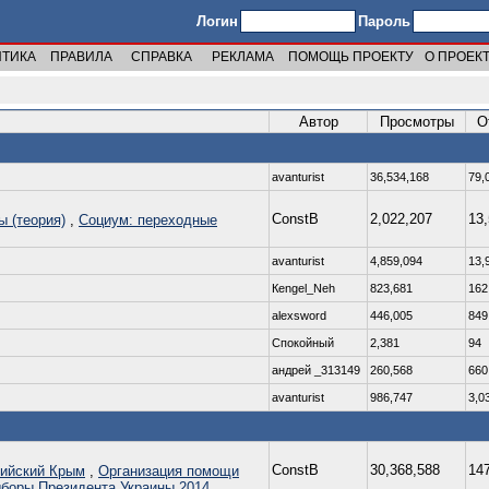
Логин
Пароль
ИТИКА
ПРАВИЛА
СПРАВКА
РЕКЛАМА
ПОМОЩЬ ПРОЕКТУ
О ПРОЕК
Автор
Просмотры
О
avanturist
36,534,168
79,
ConstB
2,022,207
13
ы (теория)
,
Социум: переходные
avanturist
4,859,094
13,
Кengel_Neh
823,681
162
alexsword
446,005
849
Спокойный
2,381
94
андрей _313149
260,568
660
avanturist
986,747
3,0
ConstB
30,368,588
14
ийский Крым
,
Организация помощи
боры Президента Украины 2014