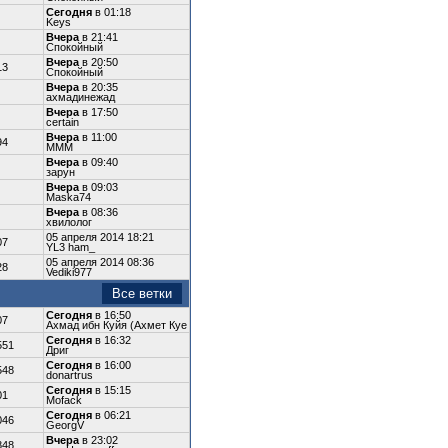
Сегодня
в 01:18
Keys
Вчера
в 21:41
Спокойный
Вчера
в 20:50
13
Спокойный
Вчера
в 20:35
ахмадинежад
Вчера
в 17:50
certain
Вчера
в 11:00
94
МММ
Вчера
в 09:40
зарун
Вчера
в 09:03
Maska74
Вчера
в 08:36
хвилолoг
05 апреля 2014 18:21
07
YL3 ham_
05 апреля 2014 08:36
28
Vediki977
Все ветки
Сегодня
в 16:50
07
Ахмад ибн Куйя (Ахмет Куе
Сегодня
в 16:32
551
Дриг
Сегодня
в 16:00
548
donartrus
Сегодня
в 15:15
01
Mofack
Сегодня
в 06:21
046
GeorgV
Вчера
в 23:02
848