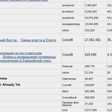
avanturist
7,365,687
29,
drumbum
9,150,342
46,
avanturist
24,973,340
64,
ахмадинежад
13,044,305
64,
tukan
215,323
5,9
ConstB
17,061,061
35
ний Восток.
,
Смена власти в Египте
,
теграция на постсоветском
ConstB
619,549
4,
,
Вопросы возвращения потерянных
возрождение & Евразийский союз.
Dobryаk
188,776
1,0
tukan
21,104
50
тики
Viatcheslav
45,457
214
 Already Yet
ConstB
109,687
322
AlexI
391,965
526
Спокойный
558,393
2,5
Призрак фон
27,150
101
Брауна
yory
3,577,666
6,2