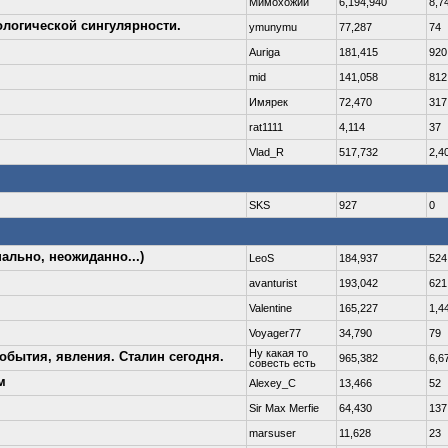
Мимохожий
6,194,940
8,7
ологической сингулярности.
ymunymu
77,287
74
Auriga
181,415
920
mid
141,058
812
Имярек
72,470
317
rat1111
4,114
37
Vlad_R
517,732
2,4
SKS
927
0
ально, неожиданно...)
LeoS
184,937
524
avanturist
193,042
621
Valentine
165,227
1,4
Voyager77
34,790
79
Ну какая то
обытия, явления. Сталин сегодня.
965,382
6,6
совесть есть
м
Alexey_C
13,466
52
Sir Max Merfie
64,430
137
marsuser
11,628
23