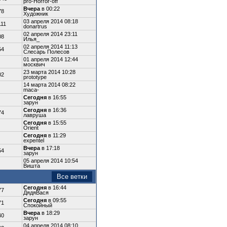
pro-Horror-off
Вчера
в 00:22
78
Художник
03 апреля 2014 08:18
111
donartrus
02 апреля 2014 23:11
08
Илья_
02 апреля 2014 11:13
54
Слесарь Полесов
01 апреля 2014 12:44
москвич
23 марта 2014 10:28
02
prototype
14 марта 2014 08:22
maca-
Сегодня
в 16:55
зарун
Сегодня
в 16:36
74
лавруша
Сегодня
в 15:55
Orient
Сегодня
в 11:29
expentel
Вчера
в 17:18
54
зарун
05 апреля 2014 10:54
Вишта
Все ветки
Сегодня
в 16:44
77
ДядяВася
Сегодня
в 09:55
71
Спокойный
Вчера
в 18:29
40
зарун
04 апреля 2014 08:10