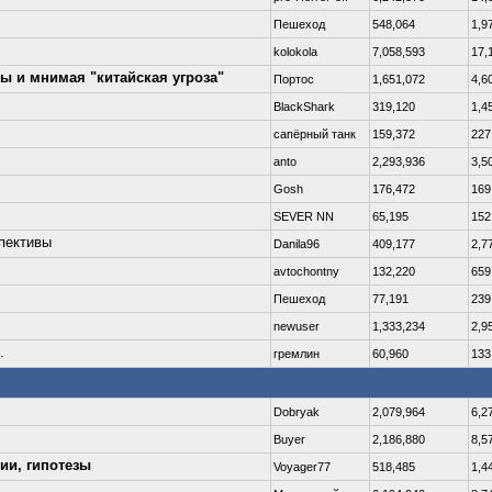
Пешеход
548,064
1,9
kolokola
7,058,593
17,
вы и мнимая "китайская угроза"
Портос
1,651,072
4,6
BlackShark
319,120
1,4
сапёрный танк
159,372
227
anto
2,293,936
3,5
Gosh
176,472
169
SEVER NN
65,195
152
спективы
Danila96
409,177
2,7
avtochontny
132,220
659
Пешеход
77,191
239
newuser
1,333,234
2,9
.
гремлин
60,960
133
Dobryаk
2,079,964
6,2
Buyer
2,186,880
8,5
ии, гипотезы
Voyager77
518,485
1,4