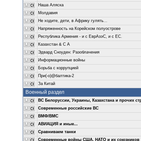
Наша Аляска
Молдавия
Не ходите, дети, в Африку гулять...
Напряженность на Корейском полуострове
Республика Армения - и с ЕврАзэС, и с ЕС.
Казахстан & С А
Эдвард Сноуден: Разоблачения
Информационные войны
Борьба с коррупцией
При(-о)@балтика-2
За Китай
Военный раздел
ВС Белоруссии, Украины, Казахстана и прочих ст
Современные российские ВС
ВМФ/ВМС
АВИАЦИЯ и иные...
Сравниваем танки
Современные войны США, НАТО и их союзников