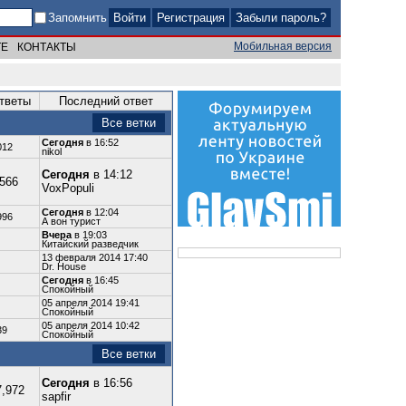
Запомнить
Регистрация
Забыли пароль?
Мобильная версия
ТЕ
КОНТАКТЫ
тветы
Последний ответ
Все ветки
Сегодня
в 16:52
012
nikol
Сегодня
в 14:12
,566
VoxPopuli
Сегодня
в 12:04
996
А вон турист
Вчера
в 19:03
Китайский разведчик
13 февраля 2014 17:40
Dr. House
Сегодня
в 16:45
Спокойный
05 апреля 2014 19:41
Спокойный
05 апреля 2014 10:42
39
Спокойный
Все ветки
Сегодня
в 16:56
7,972
sapfir