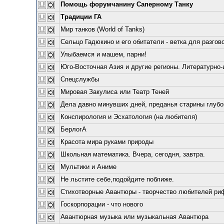
Помощь форумчанину Саперному Танку
Традиции ГА
Мир танков (World of Tanks)
Сельцо Гадюкино и его обитатели - ветка для разгово
Улыбаемся и машем, парни!
Юго-Восточная Азия и другие регионы. Литературно-
Спецслужбы
Мировая Закулиса или Театр Теней
Дела давно минувших дней, преданья старины глубо
Конспирология и Эсхатология (на любителя)
БерлогА
Красота мира руками природы
Школьная математика. Вчера, сегодня, завтра.
Мультики и Аниме
Не льстите себе,подойдите поближе.
Стихотворные Авантюры - творчество любителей риф
Госкорпорации - что нового
Авантюрная музыка или музыкальная Авантюра