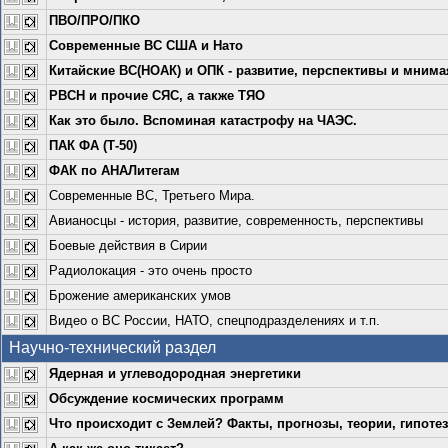
ПВО/ПРО/ПКО
Современные ВС США и Нато
Китайские ВС(НОАК) и ОПК - развитие, перспективы и мнимая
РВСН и прочие СЯС, а также ТЯО
Как это было. Вспоминая катастрофу на ЧАЭС.
ПАК ФА (Т-50)
ФАК по АНАЛитегам
Современные ВС, Третьего Мира.
Авианосцы - история, развитие, современность, перспективы
Боевые действия в Сирии
Радиолокация - это очень просто
Брожение американских умов
Видео о ВС России, НАТО, спецподразделениях и т.п.
Научно-технический раздел
Ядерная и углеводородная энергетики
Обсуждение космических программ
Что происходит с Землей? Факты, прогнозы, теории, гипоте