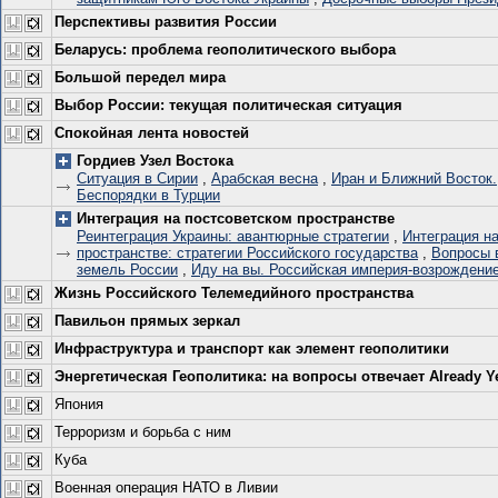
Перспективы развития России
Беларусь: проблема геополитического выбора
Большой передел мира
Выбор России: текущая политическая ситуация
Спокойная лента новостей
Гордиев Узел Востока
Ситуация в Сирии
,
Арабская весна
,
Иран и Ближний Восток.
Беспорядки в Турции
Интеграция на постсоветском пространстве
Реинтеграция Украины: авантюрные стратегии
,
Интеграция н
пространстве: стратегии Российского государства
,
Вопросы 
земель России
,
Иду на вы. Российская империя-возрождение
Жизнь Российского Телемедийного пространства
Павильон прямых зеркал
Инфраструктура и транспорт как элемент геополитики
Энергетическая Геополитика: на вопросы отвечает Already Y
Япония
Терроризм и борьба с ним
Куба
Военная операция НАТО в Ливии