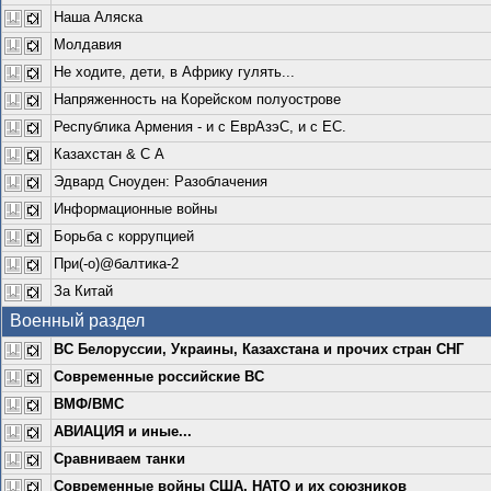
Наша Аляска
Молдавия
Не ходите, дети, в Африку гулять...
Напряженность на Корейском полуострове
Республика Армения - и с ЕврАзэС, и с ЕС.
Казахстан & С А
Эдвард Сноуден: Разоблачения
Информационные войны
Борьба с коррупцией
При(-о)@балтика-2
За Китай
Военный раздел
ВС Белоруссии, Украины, Казахстана и прочих стран СНГ
Современные российские ВС
ВМФ/ВМС
АВИАЦИЯ и иные...
Сравниваем танки
Современные войны США, НАТО и их союзников