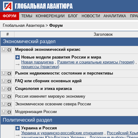
ФОРУМ
ТЕМЫ
КОНФЕРЕНЦИИ
БЛОГ
НОВОСТИ
АНАЛИТИКА
ПРА
Глобальная Авантюра
>
Форум
#
Заголовок
Экономический раздел
Мировой экономический кризис
Новые модели развития России и мира
Новая парадигма
,
Развитие и социальные кризисы (теория)
,
процессы (практики)
Рынок недвижимости: состояние и перспективы
FAQ или сборник основных идей
Социология и этика кризиса
Россия изменяет мировую экономику
Экономическое освоение севера России
Модернизация России
Политический раздел
Украина и Россия
Украина и украинско-российские отношения
,
Российский Кры
защитникам Юго-Востока Украины
,
Досрочные выборы Прези