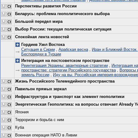
Перспективы развития России
Беларусь: проблема геополитического выбора
Большой передел мира
Выбор России: текущая политическая ситуация
Спокойная лента новостей
Гордиев Узел Востока
Ситуация в Сирии
,
Арабская весна
,
Иран и Ближний Восток.
Беспорядки в Турции
Интеграция на постсоветском пространстве
Реинтеграция Украины: авантюрные стратегии
,
Интеграция н
пространстве: стратегии Российского государства
,
Вопросы 
земель России
,
Иду на вы. Российская империя-возрождение
Жизнь Российского Телемедийного пространства
Павильон прямых зеркал
Инфраструктура и транспорт как элемент геополитики
Энергетическая Геополитика: на вопросы отвечает Already Y
Япония
Терроризм и борьба с ним
Куба
Военная операция НАТО в Ливии