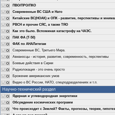
ПВО/ПРО/ПКО
Современные ВС США и Нато
Китайские ВС(НОАК) и ОПК - развитие, перспективы и мнимая
РВСН и прочие СЯС, а также ТЯО
Как это было. Вспоминая катастрофу на ЧАЭС.
ПАК ФА (Т-50)
ФАК по АНАЛитегам
Современные ВС, Третьего Мира.
Авианосцы - история, развитие, современность, перспективы
Боевые действия в Сирии
Радиолокация - это очень просто
Брожение американских умов
Видео о ВС России, НАТО, спецподразделениях и т.п.
Научно-технический раздел
Ядерная и углеводородная энергетики
Обсуждение космических программ
Что происходит с Землей? Факты, прогнозы, теории, гипоте