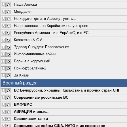
Наша Аляска
Молдавия
Не ходите, дети, в Африку гулять...
Напряженность на Корейском полуострове
Республика Армения - и с ЕврАзэС, и с ЕС.
Казахстан & С А
Эдвард Сноуден: Разоблачения
Информационные войны
Борьба с коррупцией
При(-о)@балтика-2
За Китай
Военный раздел
ВС Белоруссии, Украины, Казахстана и прочих стран СНГ
Современные российские ВС
ВМФ/ВМС
АВИАЦИЯ и иные...
Сравниваем танки
Современные войны США, НАТО и их союзников