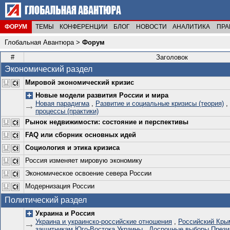
ФОРУМ
ТЕМЫ
КОНФЕРЕНЦИИ
БЛОГ
НОВОСТИ
АНАЛИТИКА
ПРА
Глобальная Авантюра
>
Форум
#
Заголовок
Экономический раздел
Мировой экономический кризис
Новые модели развития России и мира
Новая парадигма
,
Развитие и социальные кризисы (теория)
,
процессы (практики)
Рынок недвижимости: состояние и перспективы
FAQ или сборник основных идей
Социология и этика кризиса
Россия изменяет мировую экономику
Экономическое освоение севера России
Модернизация России
Политический раздел
Украина и Россия
Украина и украинско-российские отношения
,
Российский Кры
защитникам Юго-Востока Украины
,
Досрочные выборы Прези