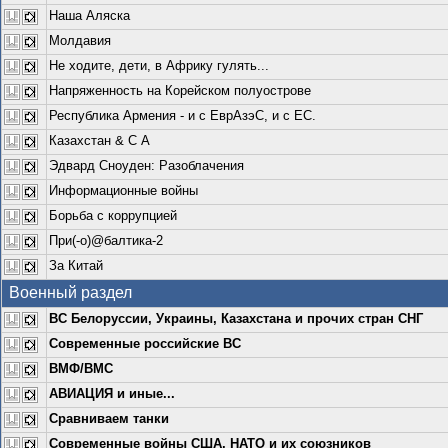
Наша Аляска
Молдавия
Не ходите, дети, в Африку гулять...
Напряженность на Корейском полуострове
Республика Армения - и с ЕврАзэС, и с ЕС.
Казахстан & С А
Эдвард Сноуден: Разоблачения
Информационные войны
Борьба с коррупцией
При(-о)@балтика-2
За Китай
Военный раздел
ВС Белоруссии, Украины, Казахстана и прочих стран СНГ
Современные российские ВС
ВМФ/ВМС
АВИАЦИЯ и иные...
Сравниваем танки
Современные войны США, НАТО и их союзников