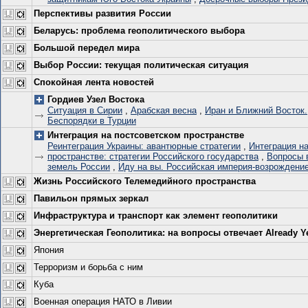
Перспективы развития России
Беларусь: проблема геополитического выбора
Большой передел мира
Выбор России: текущая политическая ситуация
Спокойная лента новостей
Гордиев Узел Востока
Ситуация в Сирии
,
Арабская весна
,
Иран и Ближний Восток.
Беспорядки в Турции
Интеграция на постсоветском пространстве
Реинтеграция Украины: авантюрные стратегии
,
Интеграция н
пространстве: стратегии Российского государства
,
Вопросы 
земель России
,
Иду на вы. Российская империя-возрождение
Жизнь Российского Телемедийного пространства
Павильон прямых зеркал
Инфраструктура и транспорт как элемент геополитики
Энергетическая Геополитика: на вопросы отвечает Already Y
Япония
Терроризм и борьба с ним
Куба
Военная операция НАТО в Ливии