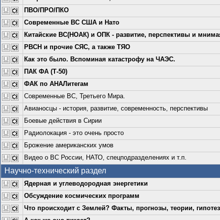
ПВО/ПРО/ПКО
Современные ВС США и Нато
Китайские ВС(НОАК) и ОПК - развитие, перспективы и мнимая
РВСН и прочие СЯС, а также ТЯО
Как это было. Вспоминая катастрофу на ЧАЭС.
ПАК ФА (Т-50)
ФАК по АНАЛитегам
Современные ВС, Третьего Мира.
Авианосцы - история, развитие, современность, перспективы
Боевые действия в Сирии
Радиолокация - это очень просто
Брожение американских умов
Видео о ВС России, НАТО, спецподразделениях и т.п.
Научно-технический раздел
Ядерная и углеводородная энергетики
Обсуждение космических программ
Что происходит с Землей? Факты, прогнозы, теории, гипоте