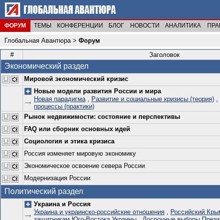
ФОРУМ
ТЕМЫ
КОНФЕРЕНЦИИ
БЛОГ
НОВОСТИ
АНАЛИТИКА
ПРА
Глобальная Авантюра
>
Форум
#
Заголовок
Экономический раздел
Мировой экономический кризис
Новые модели развития России и мира
Новая парадигма
,
Развитие и социальные кризисы (теория)
,
процессы (практики)
Рынок недвижимости: состояние и перспективы
FAQ или сборник основных идей
Социология и этика кризиса
Россия изменяет мировую экономику
Экономическое освоение севера России
Модернизация России
Политический раздел
Украина и Россия
Украина и украинско-российские отношения
,
Российский Кры
защитникам Юго-Востока Украины
,
Досрочные выборы Прези