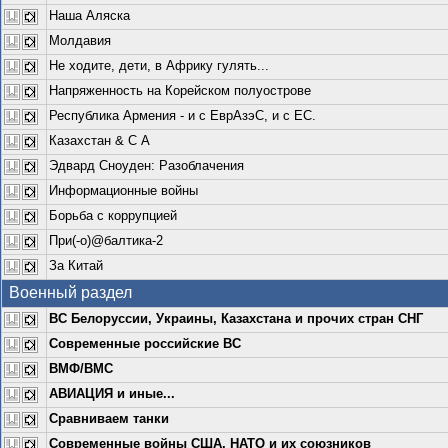
Наша Аляска
Молдавия
Не ходите, дети, в Африку гулять...
Напряженность на Корейском полуострове
Республика Армения - и с ЕврАзэС, и с ЕС.
Казахстан & С А
Эдвард Сноуден: Разоблачения
Информационные войны
Борьба с коррупцией
При(-о)@балтика-2
За Китай
Военный раздел
ВС Белоруссии, Украины, Казахстана и прочих стран СНГ
Современные российские ВС
ВМФ/ВМС
АВИАЦИЯ и иные...
Сравниваем танки
Современные войны США, НАТО и их союзников