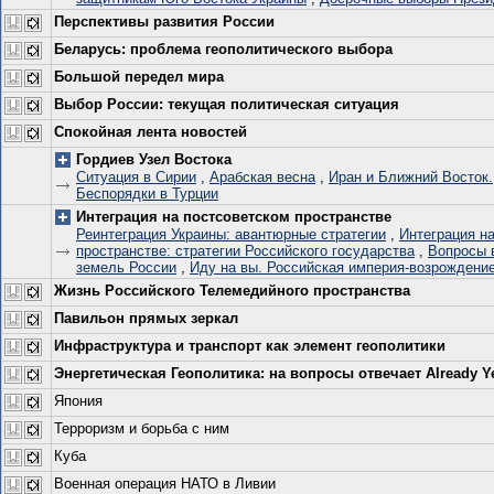
Перспективы развития России
Беларусь: проблема геополитического выбора
Большой передел мира
Выбор России: текущая политическая ситуация
Спокойная лента новостей
Гордиев Узел Востока
Ситуация в Сирии
,
Арабская весна
,
Иран и Ближний Восток.
Беспорядки в Турции
Интеграция на постсоветском пространстве
Реинтеграция Украины: авантюрные стратегии
,
Интеграция н
пространстве: стратегии Российского государства
,
Вопросы 
земель России
,
Иду на вы. Российская империя-возрождение
Жизнь Российского Телемедийного пространства
Павильон прямых зеркал
Инфраструктура и транспорт как элемент геополитики
Энергетическая Геополитика: на вопросы отвечает Already Y
Япония
Терроризм и борьба с ним
Куба
Военная операция НАТО в Ливии