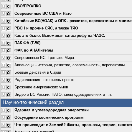
ПВО/ПРО/ПКО
Современные ВС США и Нато
Китайские ВС(НОАК) и ОПК - развитие, перспективы и мнимая
РВСН и прочие СЯС, а также ТЯО
Как это было. Вспоминая катастрофу на ЧАЭС.
ПАК ФА (Т-50)
ФАК по АНАЛитегам
Современные ВС, Третьего Мира.
Авианосцы - история, развитие, современность, перспективы
Боевые действия в Сирии
Радиолокация - это очень просто
Брожение американских умов
Видео о ВС России, НАТО, спецподразделениях и т.п.
Научно-технический раздел
Ядерная и углеводородная энергетики
Обсуждение космических программ
Что происходит с Землей? Факты, прогнозы, теории, гипоте