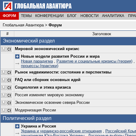
ФОРУМ
ТЕМЫ
КОНФЕРЕНЦИИ
БЛОГ
НОВОСТИ
АНАЛИТИКА
ПРА
Глобальная Авантюра
>
Форум
#
Заголовок
Экономический раздел
Мировой экономический кризис
Новые модели развития России и мира
Новая парадигма
,
Развитие и социальные кризисы (теория)
,
процессы (практики)
Рынок недвижимости: состояние и перспективы
FAQ или сборник основных идей
Социология и этика кризиса
Россия изменяет мировую экономику
Экономическое освоение севера России
Модернизация России
Политический раздел
Украина и Россия
Украина и украинско-российские отношения
,
Российский Кры
защитникам Юго-Востока Украины
,
Досрочные выборы Прези