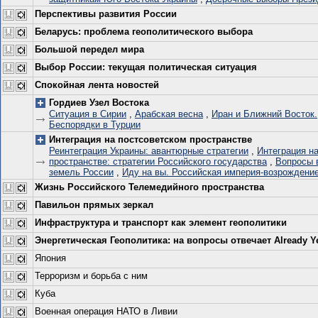
Перспективы развития России
Беларусь: проблема геополитического выбора
Большой передел мира
Выбор России: текущая политическая ситуация
Спокойная лента новостей
Гордиев Узел Востока
Ситуация в Сирии
,
Арабская весна
,
Иран и Ближний Восток.
Беспорядки в Турции
Интеграция на постсоветском пространстве
Реинтеграция Украины: авантюрные стратегии
,
Интеграция н
пространстве: стратегии Российского государства
,
Вопросы 
земель России
,
Иду на вы. Российская империя-возрождение
Жизнь Российского Телемедийного пространства
Павильон прямых зеркал
Инфраструктура и транспорт как элемент геополитики
Энергетическая Геополитика: на вопросы отвечает Already Y
Япония
Терроризм и борьба с ним
Куба
Военная операция НАТО в Ливии