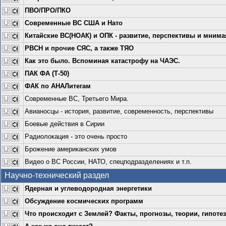
ПВО/ПРО/ПКО
Современные ВС США и Нато
Китайские ВС(НОАК) и ОПК - развитие, перспективы и мнимая
РВСН и прочие СЯС, а также ТЯО
Как это было. Вспоминая катастрофу на ЧАЭС.
ПАК ФА (Т-50)
ФАК по АНАЛитегам
Современные ВС, Третьего Мира.
Авианосцы - история, развитие, современность, перспективы
Боевые действия в Сирии
Радиолокация - это очень просто
Брожение американских умов
Видео о ВС России, НАТО, спецподразделениях и т.п.
Научно-технический раздел
Ядерная и углеводородная энергетики
Обсуждение космических программ
Что происходит с Землей? Факты, прогнозы, теории, гипоте