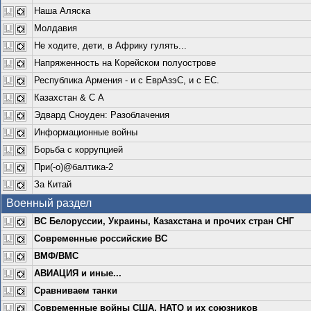
Наша Аляска
Молдавия
Не ходите, дети, в Африку гулять...
Напряженность на Корейском полуострове
Республика Армения - и с ЕврАзэС, и с ЕС.
Казахстан & С А
Эдвард Сноуден: Разоблачения
Информационные войны
Борьба с коррупцией
При(-о)@балтика-2
За Китай
Военный раздел
ВС Белоруссии, Украины, Казахстана и прочих стран СНГ
Современные российские ВС
ВМФ/ВМС
АВИАЦИЯ и иные...
Сравниваем танки
Современные войны США, НАТО и их союзников