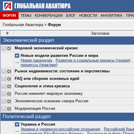
ФОРУМ
ТЕМЫ
КОНФЕРЕНЦИИ
БЛОГ
НОВОСТИ
АНАЛИТИКА
ПРА
Глобальная Авантюра
>
Форум
#
Заголовок
Экономический раздел
Мировой экономический кризис
Новые модели развития России и мира
Новая парадигма
,
Развитие и социальные кризисы (теория)
,
процессы (практики)
Рынок недвижимости: состояние и перспективы
FAQ или сборник основных идей
Социология и этика кризиса
Россия изменяет мировую экономику
Экономическое освоение севера России
Модернизация России
Политический раздел
Украина и Россия
Украина и украинско-российские отношения
,
Российский Кры
защитникам Юго-Востока Украины
,
Досрочные выборы Прези