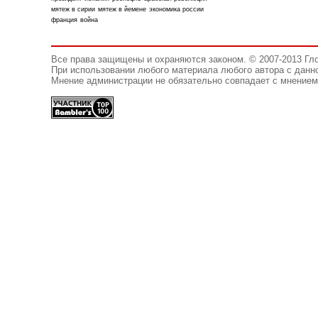
мятеж в сирии
мятеж в йемене
экономика россии
франция
война
Все права защищены и охраняются законом. © 2007-2013 Гл
При использовании любого материала любого автора с данно
Мнение администрации не обязательно совпадает с мнением 