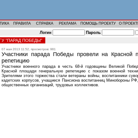
ТИКА
ПРАВИЛА
СПРАВКА
РЕКЛАМА
ПОМОЩЬ ПРОЕКТУ
О ПРОЕКТ
Логин
Пароль
У "ПАРАД ПОБЕДЫ"
07 мая 2013 11:52, просмотров: 981
Участники парада Победы провели на Красной 
репетицию
Участники военного парада в честь 68-й годовщины Великой Побе
Красной площади генеральную репетицию с показом военной техн
Зрителями этого торжества стали ветераны войны, воспитанники суво
кадетских корпусов, учащиеся Пансиона воспитанниц Минобороны РФ,
общественных организаций, трудовых коллективов.