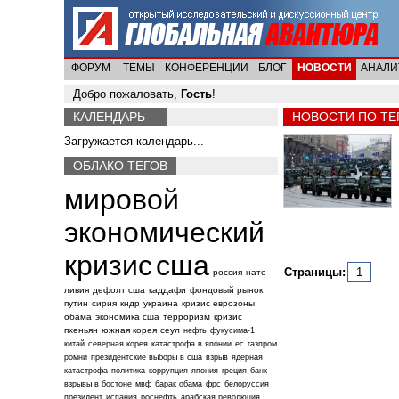
ФОРУМ
ТЕМЫ
КОНФЕРЕНЦИИ
БЛОГ
НОВОСТИ
АНАЛИ
Добро пожаловать,
Гость
!
КАЛЕНДАРЬ
НОВОСТИ ПО ТЕГ
Загружается календарь...
ОБЛАКО ТЕГОВ
мировой
экономический
кризис
сша
Страницы:
1
россия
нато
ливия
дефолт сша
каддафи
фондовый рынок
путин
сирия
кндр
украина
кризис еврозоны
обама
экономика сша
терроризм
кризис
пхеньян
южная корея
сеул
нефть
фукусима-1
китай
северная корея
катастрофа в японии
ес
газпром
ромни
президентские выборы в сша
взрыв
ядерная
катастрофа
политика
коррупция
япония
греция
банк
взрывы в бостоне
мвф
барак обама
фрс
белоруссия
президент
испания
роснефть
арабская революция