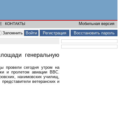
Мобильная версия
Е
КОНТАКТЫ
Запомнить
Регистрация
Восстановить пароль
площади генеральную
ды провели сегодня утром на
ики и пролетом авиации ВВС.
ровских, нахимовских училищ,
 представители ветеранских и