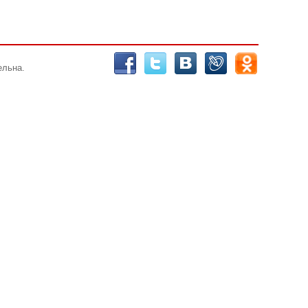
ельна.