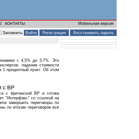
Мобильная версия
Е
КОНТАКТЫ
Запомнить
Регистрация
Восстановить пароль
кономики с 4,5% до 3,7%. Это
кспертов, падение стоимости
а 1 процентный пункт. Об этом
и с BP
са с британской BP и готова
ет "Интерфакс" со ссылкой на
пели завершить переговоры по
ны по итогам переговоров все