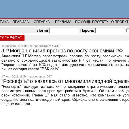
ТИКА
ПРАВИЛА
СПРАВКА
РЕКЛАМА
ПОМОЩЬ ПРОЕКТУ
О ПРОЕКТ
Логин
Пароль
У "НЕФТЬ"
11 августа 2011 08:35, просмотров: 1,430
J.P.Morgan снизил прогноз по росту экономики РФ
Аналитики J.P.Morgan пересмотрели прогноз по росту российской э
связано с сохраняющейся зависимостью РФ от нефти: по мнению э
"черного золота" на 10% ведет к замедлению экономического роста н
пишет сегодня газета "РБК daily".
17 мая 2011 11:54, просмотров: 647
"Роснефть" отказалась от многомиллиардной сделк
"Роснефть" выходит из сделки по созданию стратегического альян
рассмотреть новых партнеров для работы в Арктике. Об этом сообща
свои источники. Ранее 17 мая стало известно, что компании не ус
созданию альянса в отведенный срок. Официального заявления сторо
еще не сделали.