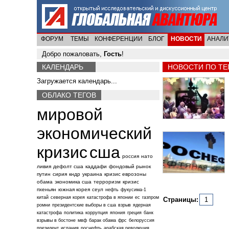
ФОРУМ
ТЕМЫ
КОНФЕРЕНЦИИ
БЛОГ
НОВОСТИ
АНАЛИ
Добро пожаловать,
Гость
!
КАЛЕНДАРЬ
НОВОСТИ ПО ТЕГ
Загружается календарь...
ОБЛАКО ТЕГОВ
мировой
экономический
кризис
сша
россия
нато
ливия
дефолт сша
каддафи
фондовый рынок
путин
сирия
кндр
украина
кризис еврозоны
обама
экономика сша
терроризм
кризис
пхеньян
южная корея
сеул
нефть
фукусима-1
китай
северная корея
катастрофа в японии
ес
газпром
Страницы:
1
ромни
президентские выборы в сша
взрыв
ядерная
катастрофа
политика
коррупция
япония
греция
банк
взрывы в бостоне
мвф
барак обама
фрс
белоруссия
президент
испания
роснефть
арабская революция