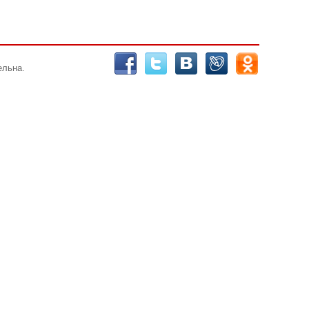
ельна.