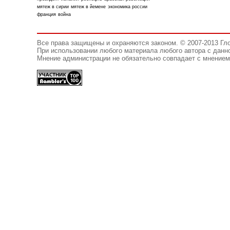
мятеж в сирии
мятеж в йемене
экономика россии
франция
война
Все права защищены и охраняются законом. © 2007-2013 Гл
При использовании любого материала любого автора с данно
Мнение администрации не обязательно совпадает с мнением 