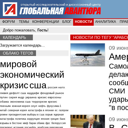
ФОРУМ
ТЕМЫ
КОНФЕРЕНЦИИ
БЛОГ
НОВОСТИ
АНАЛИТИКА
ПРА
Добро пожаловать,
Гость
!
КАЛЕНДАРЬ
НОВОСТИ ПО ТЕГУ "АРАБ
Загружается календарь...
09 июня
ОБЛАКО ТЕГОВ
Аме
мировой
Само
экономический
дела
сообщ
кризис
сша
россия
нато
СМИ 
ливия
дефолт сша
каддафи
фондовый рынок
удары
путин
сирия
кндр
украина
кризис еврозоны
обама
экономика сша
терроризм
кризис
"в по
пхеньян
южная корея
сеул
нефть
фукусима-1
китай
северная корея
катастрофа в японии
ес
газпром
ромни
президентские выборы в сша
взрыв
ядерная
09 июня
катастрофа
политика
коррупция
япония
греция
банк
взрывы в бостоне
мвф
барак обама
фрс
белоруссия
президент
испания
роснефть
арабская революция