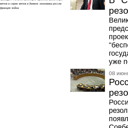
В С
мятеж в сирии
мятеж в йемене
экономика россии
рез
франция
война
Вели
пред
прое
"бес
госу
уже п
08 июня
Рос
рез
Росс
резо
появл
Совб