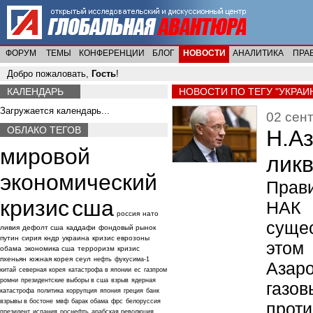
ФОРУМ
ТЕМЫ
КОНФЕРЕНЦИИ
БЛОГ
НОВОСТИ
АНАЛИТИКА
ПРА
Добро пожаловать,
Гость
!
КАЛЕНДАРЬ
НОВОСТИ ПО ТЕГУ "УКРАИ
Загружается календарь...
02 сент
ОБЛАКО ТЕГОВ
Н.Аз
мировой
лик
экономический
Прав
кризис
сша
НАК
россия
нато
суще
ливия
дефолт сша
каддафи
фондовый рынок
путин
сирия
кндр
украина
кризис еврозоны
этом
обама
экономика сша
терроризм
кризис
пхеньян
южная корея
сеул
нефть
фукусима-1
Азар
китай
северная корея
катастрофа в японии
ес
газпром
ромни
президентские выборы в сша
взрыв
ядерная
газо
катастрофа
политика
коррупция
япония
греция
банк
взрывы в бостоне
мвф
барак обама
фрс
белоруссия
прот
президент
испания
роснефть
арабская революция