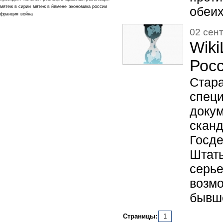
мятеж в сирии
мятеж в йемене
экономика россии
обеих
франция
война
02 сент
Wik
Рос
Ста
спец
доку
ска
Госд
Штат
серь
возмо
бывш
Страницы:
1