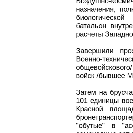
Воздушно-космич
назначения, пол
биологической
батальон внутр
расчеты Западног
Завершили про
Военно-техниче
общевойскового
войск /бывшее М
Затем на брусча
101 единицы вое
Красной площад
бронетранспорт
"обутые" в "ас