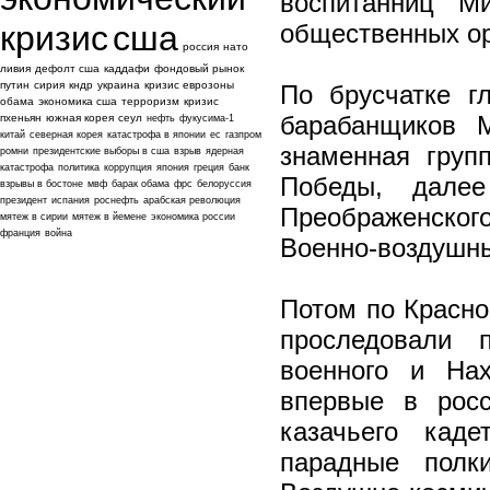
воспитанниц М
общественных ор
кризис
сша
россия
нато
ливия
дефолт сша
каддафи
фондовый рынок
путин
сирия
кндр
украина
кризис еврозоны
По брусчатке г
обама
экономика сша
терроризм
кризис
барабанщиков М
пхеньян
южная корея
сеул
нефть
фукусима-1
китай
северная корея
катастрофа в японии
ес
газпром
знаменная груп
ромни
президентские выборы в сша
взрыв
ядерная
катастрофа
политика
коррупция
япония
греция
банк
Победы, далее
взрывы в бостоне
мвф
барак обама
фрс
белоруссия
президент
испания
роснефть
арабская революция
Преображенског
мятеж в сирии
мятеж в йемене
экономика россии
франция
война
Военно-воздушны
Потом по Красно
проследовали 
военного и Нах
впервые в росс
казачьего каде
парадные полк