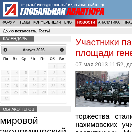
ФОРУМ
ТЕМЫ
КОНФЕРЕНЦИИ
БЛОГ
НОВОСТИ
АНАЛИТИКА
ПРА
Добро пожаловать,
Гость
!
КАЛЕНДАРЬ
Участники п
площади ген
Август
2026
Пн
Вт
Ср
Чт
Пт
Сб
Вс
07 мая 2013 11:52, д
1
2
3
4
5
6
7
8
9
10
11
12
13
14
15
16
17
18
19
20
21
22
23
24
25
26
27
28
29
30
31
ОБЛАКО ТЕГОВ
торжества стал
мировой
нахимовских уч
экономический