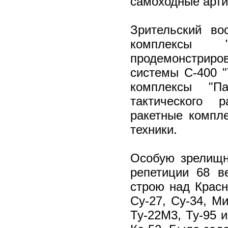
самоходные арти
Зрительский во
комплексы 
продемонстриро
системы С-400 
комплексы "Па
тактического р
ракетные компл
техники.
Особую зрелищн
репетиции 68 в
строю над Красн
Су-27, Су-34, Ми
Ту-22М3, Ту-95 и