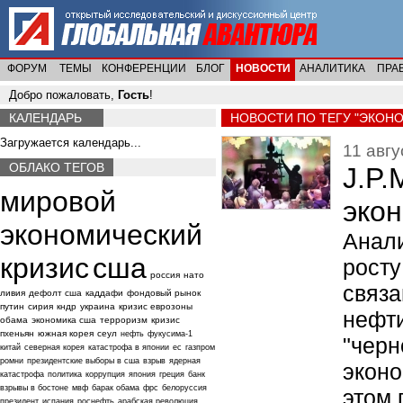
ФОРУМ
ТЕМЫ
КОНФЕРЕНЦИИ
БЛОГ
НОВОСТИ
АНАЛИТИКА
ПРА
Добро пожаловать,
Гость
!
КАЛЕНДАРЬ
НОВОСТИ ПО ТЕГУ "ЭКОН
Загружается календарь...
11 авгу
ОБЛАКО ТЕГОВ
J.P
мировой
эко
экономический
Анал
кризис
сша
рост
россия
нато
связ
ливия
дефолт сша
каддафи
фондовый рынок
путин
сирия
кндр
украина
кризис еврозоны
нефт
обама
экономика сша
терроризм
кризис
пхеньян
южная корея
сеул
нефть
фукусима-1
"чер
китай
северная корея
катастрофа в японии
ес
газпром
ромни
президентские выборы в сша
взрыв
ядерная
экон
катастрофа
политика
коррупция
япония
греция
банк
взрывы в бостоне
мвф
барак обама
фрс
белоруссия
этом 
президент
испания
роснефть
арабская революция