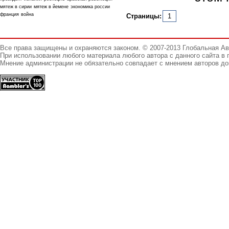
мятеж в сирии
мятеж в йемене
экономика россии
франция
война
Страницы:
1
Все права защищены и охраняются законом. © 2007-2013 Глобальная А
При использовании любого материала любого автора с данного сайта в 
Мнение администрации не обязательно совпадает с мнением авторов до