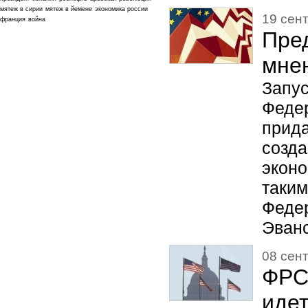
мятеж в сирии
мятеж в йемене
экономика россии
19 сент
франция
война
Пре
мне
Запус
Феде
прид
созд
экон
так
Федер
Эванс
08 сент
ФРС
иде