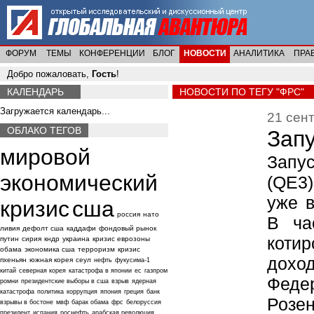
ФОРУМ
ТЕМЫ
КОНФЕРЕНЦИИ
БЛОГ
НОВОСТИ
АНАЛИТИКА
ПРА
Добро пожаловать,
Гость
!
КАЛЕНДАРЬ
НОВОСТИ ПО ТЕГУ "ФРС"
Загружается календарь...
21 сент
ОБЛАКО ТЕГОВ
Зап
мировой
Запус
экономический
(QE3
уже в
кризис
сша
россия
нато
В ча
ливия
дефолт сша
каддафи
фондовый рынок
коти
путин
сирия
кндр
украина
кризис еврозоны
обама
экономика сша
терроризм
кризис
дохо
пхеньян
южная корея
сеул
нефть
фукусима-1
китай
северная корея
катастрофа в японии
ес
газпром
Федер
ромни
президентские выборы в сша
взрыв
ядерная
катастрофа
политика
коррупция
япония
греция
банк
Розен
взрывы в бостоне
мвф
барак обама
фрс
белоруссия
президент
испания
роснефть
арабская революция