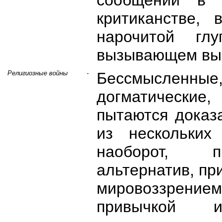
сообщений в 
критиканстве, 
нарочитой гл
вызывающем высо
Религиозные войны
-
Бессмысленн
догматические,
пытаются доказ
из нескольких
наоборот, п
альтернатив, пр
мировоззрени
привычкой и