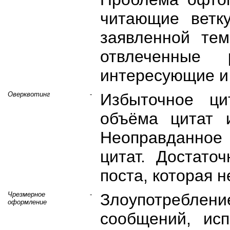
читающие ветк
заявленной тем
отвлеченные
интересующие и
Оверквотинг
-
Избыточное ци
объёма цитат 
Неоправданно
цитат. Достато
поста, которая 
Чрезмерное
-
Злоупотребл
оформление
сообщений, исп