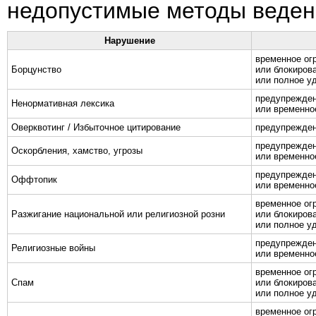
недопустимые методы ведени
Нарушение
временное ог
Борцунство
или блокирова
или полное у
предупрежде
Ненормативная лексика
или временно
Оверквотинг / Избыточное цитирование
предупрежден
предупрежде
Оскорбления, хамство, угрозы
или временно
предупрежде
Оффтопик
или временно
временное ог
Разжигание национальной или религиозной розни
или блокирова
или полное у
предупрежде
Религиозные войны
или временное
временное ог
Спам
или блокирова
или полное у
временное ог