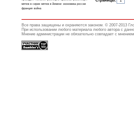
Страницы:
1
мятеж в сирии
мятеж в йемене
экономика россии
франция
война
Все права защищены и охраняются законом. © 2007-2013 Гл
При использовании любого материала любого автора с данно
Мнение администрации не обязательно совпадает с мнением 