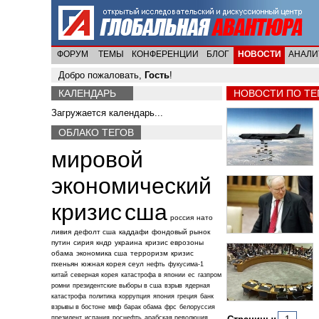
ФОРУМ
ТЕМЫ
КОНФЕРЕНЦИИ
БЛОГ
НОВОСТИ
АНАЛИ
Добро пожаловать,
Гость
!
КАЛЕНДАРЬ
НОВОСТИ ПО ТЕ
Загружается календарь...
ОБЛАКО ТЕГОВ
мировой
экономический
кризис
сша
россия
нато
ливия
дефолт сша
каддафи
фондовый рынок
путин
сирия
кндр
украина
кризис еврозоны
обама
экономика сша
терроризм
кризис
пхеньян
южная корея
сеул
нефть
фукусима-1
китай
северная корея
катастрофа в японии
ес
газпром
ромни
президентские выборы в сша
взрыв
ядерная
катастрофа
политика
коррупция
япония
греция
банк
взрывы в бостоне
мвф
барак обама
фрс
белоруссия
президент
испания
роснефть
арабская революция