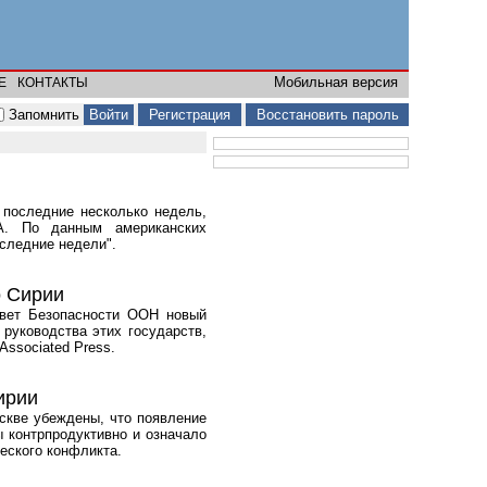
Мобильная версия
Е
КОНТАКТЫ
Запомнить
Регистрация
Восстановить пароль
последние несколько недель,
А. По данным американских
оследние недели".
о Сирии
овет Безопасности ООН новый
руководства этих государств,
ssociated Press.
ирии
скве убеждены, что появление
ы контрпродуктивно и означало
ческого конфликта.