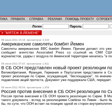
ТИКА
ПРАВИЛА
СПРАВКА
РЕКЛАМА
ПОМОЩЬ ПРОЕКТУ
О ПРОЕКТ
Логин
Пароль
ГУ "МЯТЕЖ В ЙЕМЕНЕ"
09 июня 2011 10:16, просмотров: 3,334
Американские самолеты бомбят Йемен
Самолеты американских ВВС бомбят Йемен. Причем делают это уже 
сообщает агентство Associated Press со ссылкой на СМИ СШ
журналистов, удары с воздуха по йеменской территории начались "в п
09 июня 2011 07:07, просмотров: 1,611
В СБ ООН представлен новый проект резолюции п
Великобритания, Франция, Германия и Португалия представили в С
проект резолюции по Сирии, осуждающий, "беспощадное", по мнению 
подавление акций протеста. Документ уже поддержали США, передает A
08 июня 2011 08:04, просмотров: 1,454
Россия против внесения в СБ ООН резолюции по С
Россия против внесения в СБ ООН проекта резолюции по Сирии. В Мо
такого документа - вслед за резолюциями Совбеза по Ливии - было б
бы, по сути, что ООН встает на позицию одной из сторон внутриполити