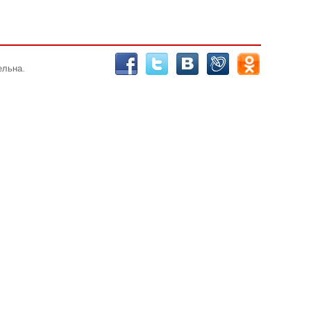
ельна.