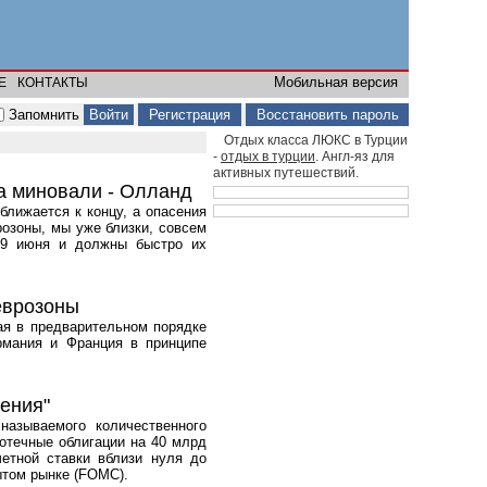
Мобильная версия
Е
КОНТАКТЫ
Запомнить
Регистрация
Восстановить пароль
Отдых класса ЛЮКС в Турции
-
отдых в турции
. Англ-яз для
активных путешествий.
ла миновали - Олланд
ближается к концу, а опасения
розоны, мы уже близки, совсем
29 июня и должны быстро их
еврозоны
ая в предварительном порядке
рмания и Франция в принципе
ения"
азываемого количественного
потечные облигации на 40 млрд
етной ставки вблизи нуля до
ытом рынке (FOMC).