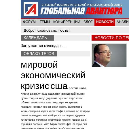
ФОРУМ
ТЕМЫ
КОНФЕРЕНЦИИ
БЛОГ
НОВОСТИ
АНАЛИ
Добро пожаловать,
Гость
!
КАЛЕНДАРЬ
НОВОСТИ ПО ТЕ
Загружается календарь...
ОБЛАКО ТЕГОВ
мировой
экономический
кризис
сша
россия
нато
ливия
дефолт сша
каддафи
фондовый рынок
путин
сирия
кндр
украина
кризис еврозоны
обама
экономика сша
терроризм
кризис
пхеньян
южная корея
сеул
нефть
фукусима-1
китай
северная корея
катастрофа в японии
ес
газпром
ромни
президентские выборы в сша
взрыв
ядерная
катастрофа
политика
коррупция
япония
греция
банк
взрывы в бостоне
мвф
барак обама
фрс
белоруссия
президент
испания
роснефть
арабская революция