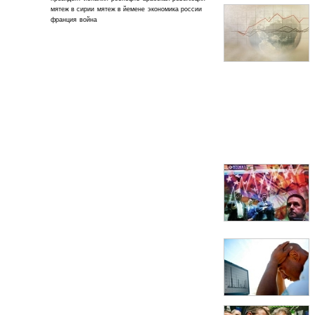
мятеж в сирии
мятеж в йемене
экономика россии
франция
война