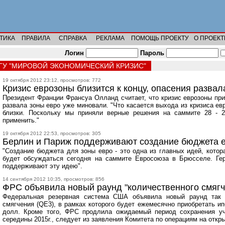
ТИКА
ПРАВИЛА
СПРАВКА
РЕКЛАМА
ПОМОЩЬ ПРОЕКТУ
О ПРОЕКТ
Логин
Пароль
ГУ "МИРОВОЙ ЭКОНОМИЧЕСКИЙ КРИЗИС"
19 октября 2012 23:12, просмотров: 772
Кризис еврозоны близится к концу, опасения разва
Президент Франции Франсуа Олланд считает, что кризис еврозоны при
развала зоны евро уже миновали. "Что касается выхода из кризиса ев
близки. Поскольку мы приняли верные решения на саммите 28 - 
применить."
19 октября 2012 22:53, просмотров: 305
Берлин и Париж поддерживают создание бюджета 
"Создание бюджета для зоны евро - это одна из главных идей, котор
будет обсуждаться сегодня на саммите Евросоюза в Брюсселе. Ге
поддерживают эту идею".
14 сентября 2012 10:35, просмотров: 856
ФРС объявила новый раунд "количественного смягч
Федеральная резервная система США объявила новый раунд так н
смягчения (QE3), в рамках которого будет ежемесячно приобретать и
долл. Кроме того, ФРС продлила ожидаемый период сохранения уч
середины 2015г., следует из заявления Комитета по операциям на откр