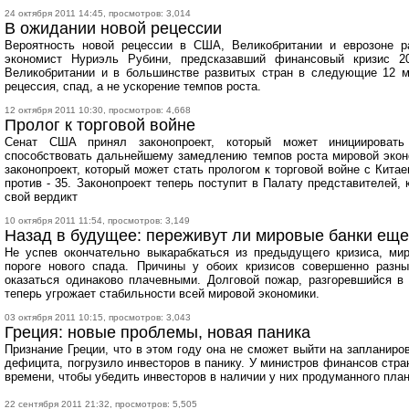
24 октября 2011 14:45, просмотров: 3,014
В ожидании новой рецессии
Вероятность новой рецессии в США, Великобритании и еврозоне р
экономист Нуриэль Рубини, предсказавший финансовый кризис 2
Великобритании и в большинстве развитых стран в следующие 12 м
рецессия, спад, а не ускорение темпов роста.
12 октября 2011 10:30, просмотров: 4,668
Пролог к торговой войне
Сенат США принял законопроект, который может инициирова
способствовать дальнейшему замедлению темпов роста мировой эконо
законопроект, который может стать прологом к торговой войне с Китае
против - 35. Законопроект теперь поступит в Палату представителей,
свой вердикт
10 октября 2011 11:54, просмотров: 3,149
Назад в будущее: переживут ли мировые банки еще
Не успев окончательно выкарабкаться из предыдущего кризиса, ми
пороге нового спада. Причины у обоих кризисов совершенно разны
оказаться одинаково плачевными. Долговой пожар, разгоревшийся в 
теперь угрожает стабильности всей мировой экономики.
03 октября 2011 10:15, просмотров: 3,043
Греция: новые проблемы, новая паника
Признание Греции, что в этом году она не сможет выйти на запланир
дефицита, погрузило инвесторов в панику. У министров финансов стр
времени, чтобы убедить инвесторов в наличии у них продуманного пла
22 сентября 2011 21:32, просмотров: 5,505