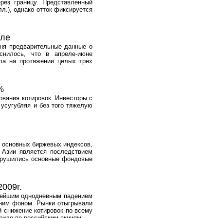
рез границу. Представленный
л.), однако отток фиксируется
але
дня предварительные данные о
снилось, что в апреле-июне
ала на протяжении целых трех
%
ования котировок. Инвесторы с
усугубляя и без того тяжелую
 основных биржевых индексов,
в Азии является последствием
обрушились основные фондовые
009г.
ьнейшим однодневным падением
шним фоном. Рынки отыгрывали
й снижение котировок по всему
рило по российским акциям.