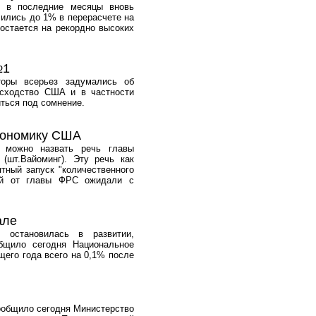
, в последние месяцы вновь
лились до 1% в перерасчете на
 остается на рекордно высоких
№1
торы всерьез задумались об
осходство США и в частности
ться под сомнение.
экономику США
 можно назвать речь главы
(шт.Вайоминг). Эту речь как
тный запуск "количественного
ий от главы ФРС ожидали с
але
и остановилась в развитии,
общило сегодня Национальное
щего года всего на 0,1% после
сообщило сегодня Министерство