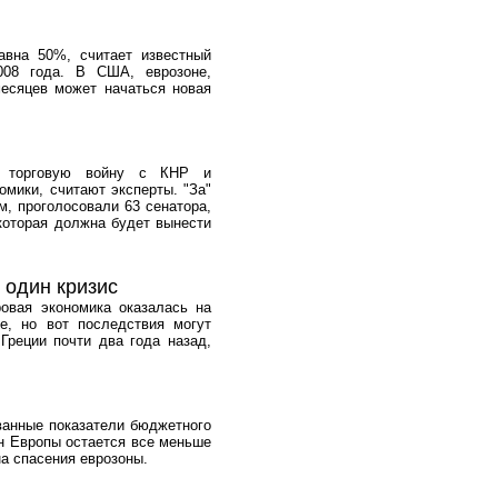
авна 50%, считает известный
008 года. В США, еврозоне,
есяцев может начаться новая
ть торговую войну с КНР и
мики, считают эксперты. "За"
м, проголосовали 63 сенатора,
 которая должна будет вынести
 один кризис
ровая экономика оказалась на
е, но вот последствия могут
Греции почти два года назад,
ованные показатели бюджетного
ан Европы остается все меньше
на спасения еврозоны.