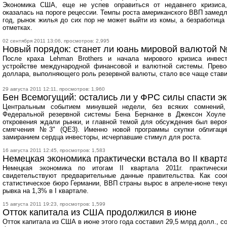
Экономика США, еще не успев оправиться от недавнего кризиса
оказалась на пороге рецессии. Темпы роста американского ВВП замед
год, рынок жилья до сих пор не может выйти из комы, а безработица
отметках.
02 сентября 2011 13:06, просмотров: 2,995
Новый порядок: станет ли юань мировой валютой 
После краха Lehman Brothers и начала мирового кризиса инвес
устройстве международной финансовой и валютной системы. Прев
доллара, выполняющего роль резервной валюты, стало все чаще стави
29 августа 2011 12:11, просмотров: 1,960
Бен Всемогущий: остались ли у ФРС силы спасти 
Центральным событием минувшей недели, без всяких сомнений,
Федеральной резервной системы Бена Бернанке в Джексон Хоуле 
откровения ждали рынки, и главной темой для обсуждения был вероя
смягчения №3" (QE3). Именно новой программы скупки облигац
замиранием сердца инвесторы, исчерпавшие стимул для роста.
16 августа 2011 12:45, просмотров: 1,583
Немецкая экономика практически встала во II кварт
Немецкая экономика по итогам II квартала 2011г. практическ
свидетельствуют предварительные данные правительства. Как со
статистическое бюро Германии, ВВП страны вырос в апреле-июне теку
рывка на 1,3% в I квартале.
15 августа 2011 19:23, просмотров: 1,599
Отток капитала из США продолжился в июне
Отток капитала из США в июне этого года составил 29,5 млрд долл., 