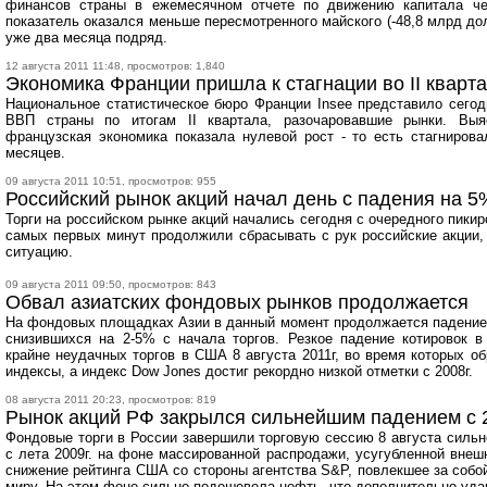
финансов страны в ежемесячном отчете по движению капитала че
показатель оказался меньше пересмотренного майского (-48,8 млрд дол
уже два месяца подряд.
12 августа 2011 11:48, просмотров: 1,840
Экономика Франции пришла к стагнации во II кварт
Национальное статистическое бюро Франции Insee представило сего
ВВП страны по итогам II квартала, разочаровавшие рынки. Выя
французская экономика показала нулевой рост - то есть стагниров
месяцев.
09 августа 2011 10:51, просмотров: 955
Российский рынок акций начал день с падения на 5
Торги на российском рынке акций начались сегодня с очередного пикир
самых первых минут продолжили сбрасывать с рук российские акции, 
ситуацию.
09 августа 2011 09:50, просмотров: 843
Обвал азиатских фондовых рынков продолжается
На фондовых площадках Азии в данный момент продолжается падение
снизившихся на 2-5% с начала торгов. Резкое падение котировок 
крайне неудачных торгов в США 8 августа 2011г, во время которых 
индексы, а индекс Dow Jones достиг рекордно низкой отметки с 2008г.
08 августа 2011 20:23, просмотров: 819
Рынок акций РФ закрылся сильнейшим падением с 2
Фондовые торги в России завершили торговую сессию 8 августа сил
с лета 2009г. на фоне массированной распродажи, усугубленной вне
снижение рейтинга США со стороны агентства S&P, повлекшее за собо
миру. На этом фоне сильно подешевела нефть, что дополнительно уда