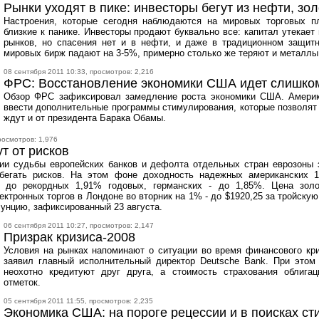
Рынки уходят в пике: инвесторы бегут из нефти, зол
Настроения, которые сегодня наблюдаются на мировых торговых п
близкие к панике. Инвесторы продают буквально все: капитал утекае
рынков, но спасения нет и в нефти, и даже в традиционном защит
мировых бирж падают на 3-5%, примерно столько же теряют и металлы,
08 сентября 2011 10:33, просмотров: 2,216
ФРС: Восстановление экономики США идет слишко
Обзор ФРС зафиксировал замедление роста экономики США. Америк
ввести дополнительные программы стимулирования, которые позволят 
ждут и от президента Барака Обамы.
росмотров: 1,976
т от рисков
ии судьбы европейских банков и дефолта отдельных стран еврозоны 
збегать рисков. На этом фоне доходность надежных американских 1
ик до рекордных 1,91% годовых, германских - до 1,85%. Цена зол
ектронных торгов в Лондоне во вторник на 1% - до $1920,25 за тройск
а унцию, зафиксированный 23 августа.
06 сентября 2011 10:27, просмотров: 2,147
Призрак кризиса-2008
Условия на рынках напоминают о ситуации во время финансового кри
заявил главный исполнительный директор Deutsche Bank. При этом
неохотно кредитуют друг друга, а стоимость страхования облига
отметок.
05 сентября 2011 11:55, просмотров: 2,235
Экономика США: на пороге рецессии и в поисках ст