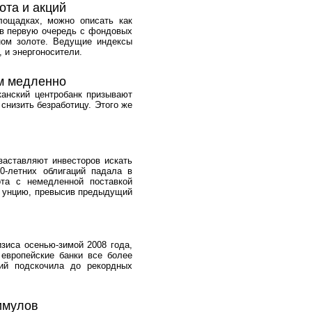
ота и акций
лощадках, можно описать как
т в первую очередь с фондовых
ном золоте. Ведущие индексы
 и энергоносители.
м медленно
анский центробанк призывают
снизить безработицу. Этого же
заставляют инвесторов искать
0-летних облигаций падала в
ота с немедленной поставкой
ую унцию, превысив предыдущий
зиса осенью-зимой 2008 года,
 европейские банки все более
ций подскочила до рекордных
имулов