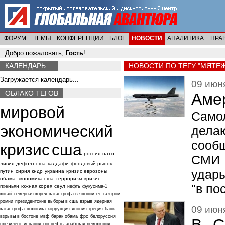
ФОРУМ
ТЕМЫ
КОНФЕРЕНЦИИ
БЛОГ
НОВОСТИ
АНАЛИТИКА
ПРА
Добро пожаловать,
Гость
!
КАЛЕНДАРЬ
НОВОСТИ ПО ТЕГУ "МЯТЕЖ
Загружается календарь...
09 июня
ОБЛАКО ТЕГОВ
Аме
мировой
Само
экономический
дела
сообщ
кризис
сша
россия
нато
СМИ 
ливия
дефолт сша
каддафи
фондовый рынок
удары
путин
сирия
кндр
украина
кризис еврозоны
обама
экономика сша
терроризм
кризис
"в по
пхеньян
южная корея
сеул
нефть
фукусима-1
китай
северная корея
катастрофа в японии
ес
газпром
ромни
президентские выборы в сша
взрыв
ядерная
09 июня
катастрофа
политика
коррупция
япония
греция
банк
взрывы в бостоне
мвф
барак обама
фрс
белоруссия
президент
испания
роснефть
арабская революция