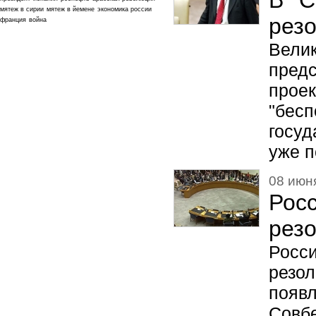
В С
мятеж в сирии
мятеж в йемене
экономика россии
рез
франция
война
Вели
пред
прое
"бес
госу
уже п
08 июня
Рос
рез
Росс
резо
появл
Совб