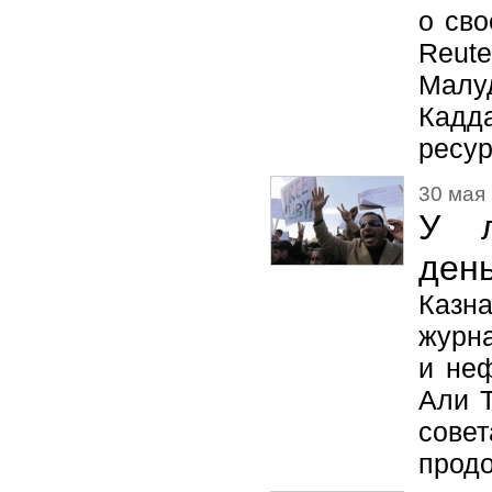
о сво
Reute
Малу
Кадд
ресур
30 мая 
У л
ден
Казн
журн
и не
Али Т
сове
прод