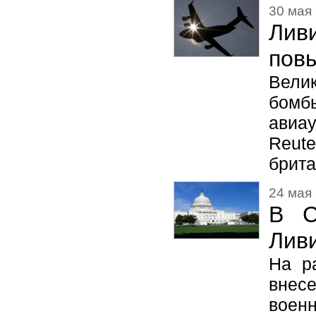
30 мая 
Лив
пов
Вели
бомб
авиа
Reut
брита
24 мая 
В С
Лив
На р
внес
воен