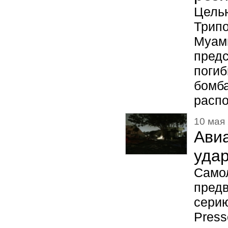
Цель
Трип
Муам
пред
поги
бомб
распо
10 мая 
Ави
удар
Сам
пред
серию
Press