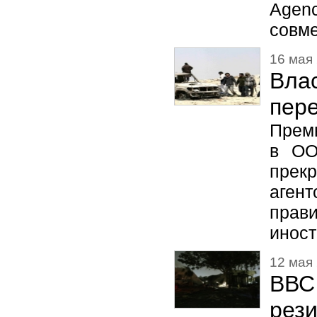
Agen
совме
16 мая 
Вл
пер
Прем
в ОО
прек
агент
прав
инос
12 мая 
ВВС
рез