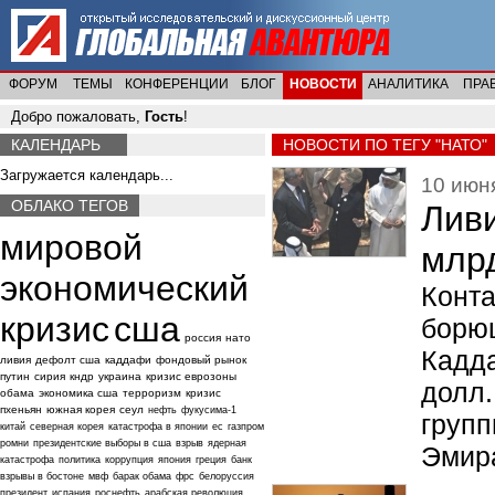
ФОРУМ
ТЕМЫ
КОНФЕРЕНЦИИ
БЛОГ
НОВОСТИ
АНАЛИТИКА
ПРА
Добро пожаловать,
Гость
!
КАЛЕНДАРЬ
НОВОСТИ ПО ТЕГУ "НАТО"
Загружается календарь...
10 июня
ОБЛАКО ТЕГОВ
Лив
мировой
млр
экономический
Конта
кризис
сша
борю
россия
нато
Кадд
ливия
дефолт сша
каддафи
фондовый рынок
путин
сирия
кндр
украина
кризис еврозоны
долл
обама
экономика сша
терроризм
кризис
пхеньян
южная корея
сеул
нефть
фукусима-1
груп
китай
северная корея
катастрофа в японии
ес
газпром
ромни
президентские выборы в сша
взрыв
ядерная
Эмира
катастрофа
политика
коррупция
япония
греция
банк
взрывы в бостоне
мвф
барак обама
фрс
белоруссия
президент
испания
роснефть
арабская революция