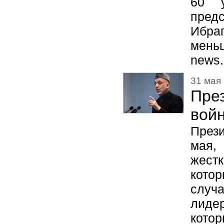
60 
пред
Ибра
мень
news.
31 мая 
Пре
вой
Прези
мая,
жест
кото
случа
лидер
котор