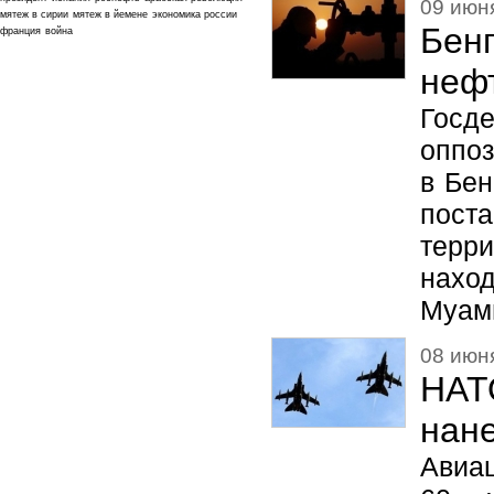
09 июня
мятеж в сирии
мятеж в йемене
экономика россии
Бен
франция
война
неф
Госд
оппоз
в Бен
пост
терр
нахо
Муам
08 июня
НАТ
нане
Авиа