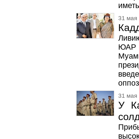
иметь
31 мая 
Кад
Ливию
ЮАР 
Муам
през
введе
оппоз
31 мая 
У К
солд
При
высо