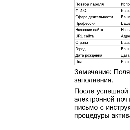
Повтор пароля
Испо
Ф.И.О.
Ваше
Сфера деятельности
Ваша
Профессия
Ваша
Название сайта
Назв
URL сайта
Адре
Страна
Ваша
Город
Ваш 
Дата рождения
Дата
Пол
Ваш 
Замечание: Поля
заполнения.
После успешной 
электронной поч
письмо с инстру
процедуры актив