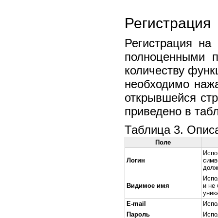
Регистрация
Регистрация на 
полноценными п
количеству функц
необходимо наж
открывшейся ст
приведено в табл
Таблица 3. Опис
Поле
Испо
Логин
симв
долж
Испо
Видимое имя
и не
уник
E-mail
Испо
Пароль
Испо