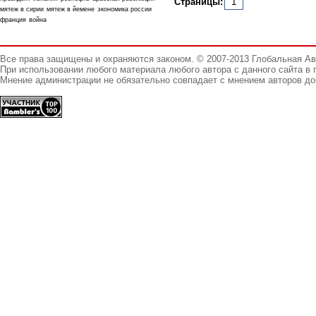
Страницы:
1
мятеж в сирии
мятеж в йемене
экономика россии
франция
война
Все права защищены и охраняются законом. © 2007-2013 Глобальная А
При использовании любого материала любого автора с данного сайта в 
Мнение администрации не обязательно совпадает с мнением авторов до