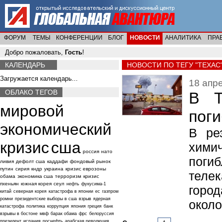
ФОРУМ
ТЕМЫ
КОНФЕРЕНЦИИ
БЛОГ
НОВОСТИ
АНАЛИТИКА
ПРА
Добро пожаловать,
Гость
!
КАЛЕНДАРЬ
НОВОСТИ ПО ТЕГУ "ТЕХАС
Загружается календарь...
18 апре
ОБЛАКО ТЕГОВ
В Т
мировой
поги
экономический
В ре
кризис
сша
хими
россия
нато
поги
ливия
дефолт сша
каддафи
фондовый рынок
путин
сирия
кндр
украина
кризис еврозоны
телек
обама
экономика сша
терроризм
кризис
пхеньян
южная корея
сеул
нефть
фукусима-1
горо
китай
северная корея
катастрофа в японии
ес
газпром
ромни
президентские выборы в сша
взрыв
ядерная
около
катастрофа
политика
коррупция
япония
греция
банк
взрывы в бостоне
мвф
барак обама
фрс
белоруссия
президент
испания
роснефть
арабская революция