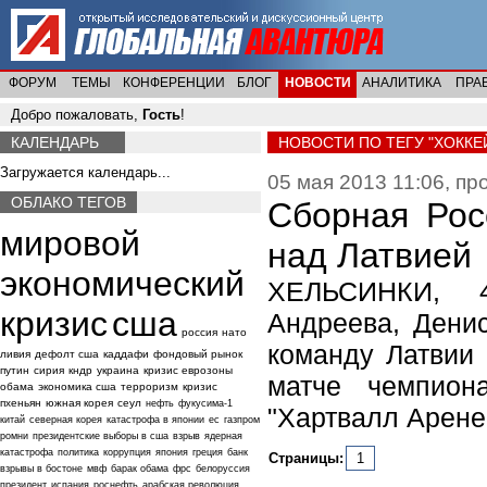
ФОРУМ
ТЕМЫ
КОНФЕРЕНЦИИ
БЛОГ
НОВОСТИ
АНАЛИТИКА
ПРА
Добро пожаловать,
Гость
!
КАЛЕНДАРЬ
НОВОСТИ ПО ТЕГУ "ХОККЕ
Загружается календарь...
05 мая 2013 11:06, пр
ОБЛАКО ТЕГОВ
Сборная Рос
мировой
над Латвией
экономический
ХЕЛЬСИНКИ, 4
кризис
сша
Андреева, Дени
россия
нато
команду Латвии с
ливия
дефолт сша
каддафи
фондовый рынок
путин
сирия
кндр
украина
кризис еврозоны
матче чемпион
обама
экономика сша
терроризм
кризис
пхеньян
южная корея
сеул
нефть
фукусима-1
"Хартвалл Арене
китай
северная корея
катастрофа в японии
ес
газпром
ромни
президентские выборы в сша
взрыв
ядерная
катастрофа
политика
коррупция
япония
греция
банк
Страницы:
1
взрывы в бостоне
мвф
барак обама
фрс
белоруссия
президент
испания
роснефть
арабская революция