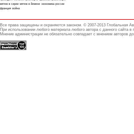
мятеж в сирии
мятеж в йемене
экономика россии
франция
война
Все права защищены и охраняются законом. © 2007-2013 Глобальная А
При использовании любого материала любого автора с данного сайта в 
Мнение администрации не обязательно совпадает с мнением авторов до