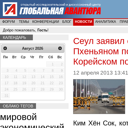
ФОРУМ
ТЕМЫ
КОНФЕРЕНЦИИ
БЛОГ
НОВОСТИ
АНАЛИТИКА
ПРА
Добро пожаловать,
Гость
!
КАЛЕНДАРЬ
Сеул заявил 
Пхеньяном п
Август
2026
Пн
Вт
Ср
Чт
Пт
Сб
Вс
Корейском п
1
2
3
4
5
6
7
8
9
12 апреля 2013 13:41
10
11
12
13
14
15
16
17
18
19
20
21
22
23
24
25
26
27
28
29
30
31
ОБЛАКО ТЕГОВ
мировой
Ким Хён Сок, ко
экономический