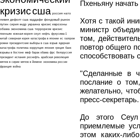
Пхеньяну начать 
кризис
сша
россия
нато
Хотя с такой ин
ливия
дефолт сша
каддафи
фондовый рынок
путин
сирия
кндр
украина
кризис еврозоны
министр объеди
обама
экономика сша
терроризм
кризис
пхеньян
южная корея
сеул
нефть
фукусима-1
том, действител
китай
северная корея
катастрофа в японии
ес
газпром
ромни
президентские выборы в сша
взрыв
ядерная
повтор общего п
катастрофа
политика
коррупция
япония
греция
банк
взрывы в бостоне
мвф
барак обама
фрс
белоруссия
способствовать 
президент
испания
роснефть
арабская революция
мятеж в сирии
мятеж в йемене
экономика россии
франция
война
"Сделанные в ч
послание о том
желательно, что
пресс-секретарь.
До этого Сеул
приемлемые усл
этом каких-либ