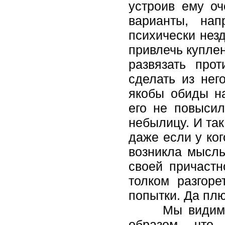
устроив ему оч
варианты, нап
психически нез
привлечь купле
развязать про
сделать из нег
якобы обиды на
его не повысил
небылицу. И так
даже если у ког
возникла мысль
своей причастно
толком разгоре
попытки. Да плю
Мы видим, чт
образом, что