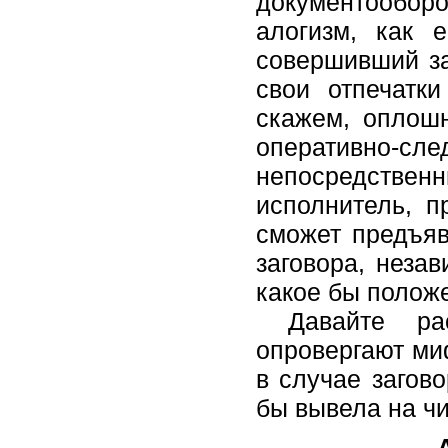
документооборо
алогизм, как 
совершивший за
свои отпечатки
скажем, оплошн
оперативно-с
непосредств
исполнитель, п
сможет предъяв
заговора, неза
какое бы полож
Давайте расс
опровергают ми
в случае загов
бы вывела на чи
А