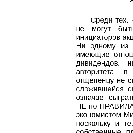
Среди тех, кто
не могут быть
инициаторов акц
Ни одному из 
имеющие отнош
дивидендов, н
авторитета в
отщепенцу не св
сложившейся си
означает сыграт
НЕ по ПРАВИЛАМ
экономистом Ми
поскольку и т
собственные п