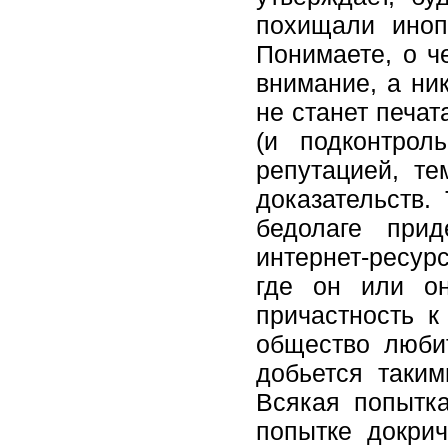
похищали иноп
Понимаете, о ч
внимание, а ни
не станет печат
(и подконтрол
репутацией, те
доказательств.
бедолаге прид
интернет-ресурс
где он или он
причастность к
общество любит
добьется таки
Всякая попытк
попытке докри