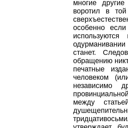
многие другие
воротил в той
сверхъестеств
особенно если
используются
одурманивании 
станет. Следо
обращению никто
печатные изд
человеком (ил
независимо д
провинциальной
между статье
душещепит
тридцативосьм
утверждает, б