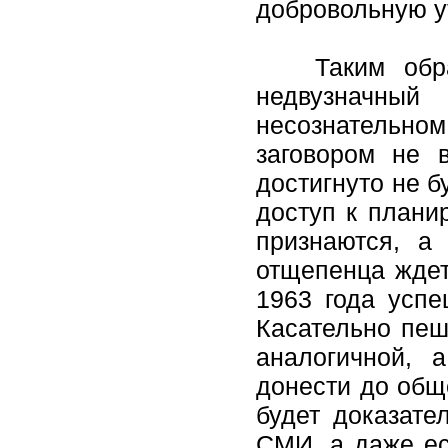
добровольную у
Таким образо
недвузначны
несознательном
заговором не 
достигнуто не б
доступ к плани
признаются, а
отщепенца ждет
1963 года успе
Касательно пеш
аналогичной, 
донести до общ
будет доказате
СМИ, а даже ес