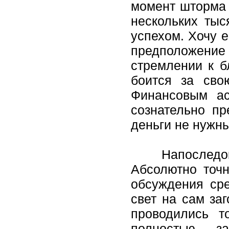
момент шторма 
нескольких тыс
успехом. Хочу е
предположени
стремлении к б
боится за сво
Финансовым ас
сознательно пр
деньги не
Напоследок в э
Абсолютно точ
обсуждения сре
свет на сам заг
проводились т
полностью з