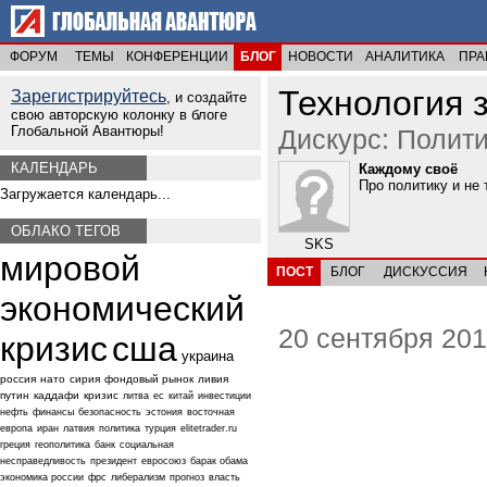
ФОРУМ
ТЕМЫ
КОНФЕРЕНЦИИ
БЛОГ
НОВОСТИ
АНАЛИТИКА
ПРА
Технология 
Зарегистрируйтесь
, и создайте
свою авторскую колонку в блоге
Глобальной Авантюры!
Дискурс: Полити
КАЛЕНДАРЬ
Каждому своё
Про политику и не 
Загружается календарь...
ОБЛАКО ТЕГОВ
SKS
мировой
ПОСТ
БЛОГ
ДИСКУССИЯ
экономический
20 сентября 201
кризис
сша
украина
россия
нато
сирия
фондовый рынок
ливия
путин
каддафи
кризис
литва
ес
китай
инвестиции
нефть
финансы
безопасность
эстония
восточная
европа
иран
латвия
политика
турция
elitetrader.ru
греция
геополитика
банк
социальная
несправедливость
президент
евросоюз
барак обама
экономика россии
фрс
либерализм
прогноз
власть