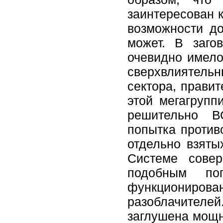
заинтересован к
возможности до
может. В заго
очевидно имело
сверхвлиятел
сектора, прави
этой мегагрупп
решительно В
попытка против
отдельно взяты
Системе совер
подобным по
функциониро
разоблачителей.
заглушена мощ