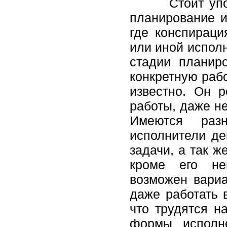
Стоит упомяну
планирование и
где конспираци
или иной исполн
стадии планир
конкретную рабо
известно. Он 
работы, даже не
Имеются раз
исполнители де
задачи, а так ж
кроме его неп
возможен вариа
даже работать 
что трудятся н
формы исполне