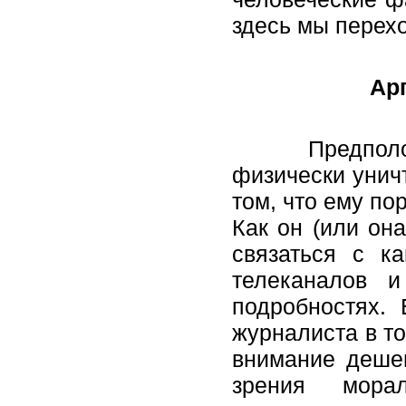
здесь мы перех
Арг
Предположим,
физически унич
том, что ему по
Как он (или он
связаться с к
телеканалов 
подробностях. 
журналиста в то
внимание дешев
зрения мора