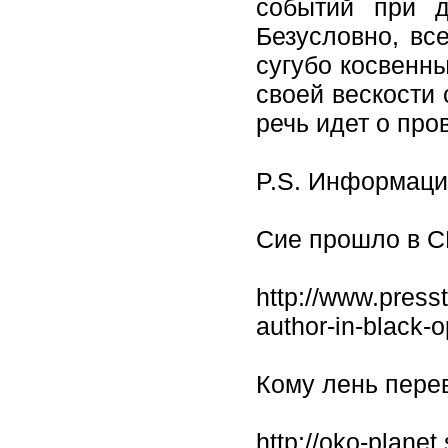
событий при д
Безусловно, вс
сугубо косвенн
своей вескости 
речь идет о пр
P.S. Информац
Сие прошло в С
http://www.presst
author-in-black-o
Кому лень пере
http://oko-plane