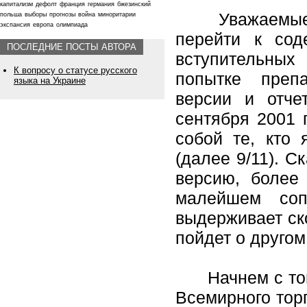
капитализм
дефолт
франция
германия
бжезинский
Уважаемые чи
польша
выборы
прогнозы
война
миноритарии
экспансия
европа
олимпиада
перейти к сод
ПОСЛЕДНИЕ ПОСТЫ АВТОРА
вступительных
К вопросу о статусе русского
попытке преп
языка на Украине
версии и отче
сентября 2001 
собой те, кто 
(далее 9/11). 
версию, более
малейшем соп
выдерживает ско
пойдет о другом
Начнем с того,
Всемирного торг