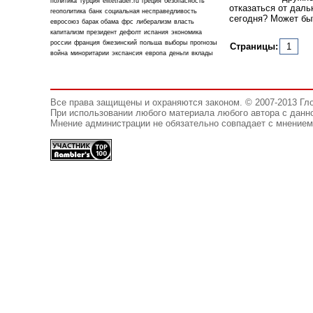
политика
турция
elitetrader.ru
греция
безопасность
отказаться от дал
геополитика
банк
социальная несправедливость
сегодня? Может быт
евросоюз
барак обама
фрс
либерализм
власть
капитализм
президент
дефолт
испания
экономика
россии
франция
бжезинский
польша
выборы
прогнозы
Страницы:
1
война
миноритарии
экспансия
европа
деньги
вклады
Все права защищены и охраняются законом. © 2007-2013 Гл
При использовании любого материала любого автора с данно
Мнение администрации не обязательно совпадает с мнением 