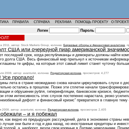
ТИКА
ПРАВИЛА
СПРАВКА
РЕКЛАМА
ПОМОЩЬ ПРОЕКТУ
О ПРОЕКТ
Логин
Пароль
ФОЛТ
та 2011, автор: Stock Markets Group, колонка:
Биржевые обзоры и финансовая аналитика
, 
лт США или очередной пиар американской значимо
ет последний срок, когда республиканцы и демократы должны найти ком
го долга США. Весь финансовый мир прильнул к источникам информации
оглашены те цифры, на которые этот самый лимит станет чуточку больш
ля 2008, автор: avanturist, колонка:
Редакторская колонка
, просмотров: 4,277
 Усе пропало!
дины лета в стране неожиданно снова начали циркулировать слухи о деф
тельно остались в прошлом. Позже эти сплетни начали трансформирова
вации и обрушении рубля, гиперинфляции, банковском кризисе, бюджетн
ри этом интенсивность этих слухов постепенно нарастала, резко усилила
“неизбежный дефолт и финансовый кризис” превратился в главную тему
 2008, автор: avanturist, колонка:
Редакторская колонка
, просмотров: 2,405
побежали – и я побежал
м, как видно из предыдущих рассуждений, дела в экономике страны нев
о лучше они были и год и два назад, но иностранные кредиторы и инвес
й толпой, а, наоборот, везли свои кровные в Латвию чемоданами. Почем