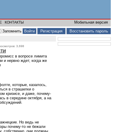
Мобильная версия
Е
КОНТАКТЫ
Запомнить
Регистрация
Восстановить пароль
просмотров: 3,698
сти
промисс в вопросе лимита
 и нервно ждет, когда же
е
олте, которые, казалось,
ться в страшилки о
ом кризисе, и даже, почему-
сь в середине октября, а на
 обсуждений.
ажнецкие. Но ведь не
торы почему-то не бежали
у, собственно, они должны