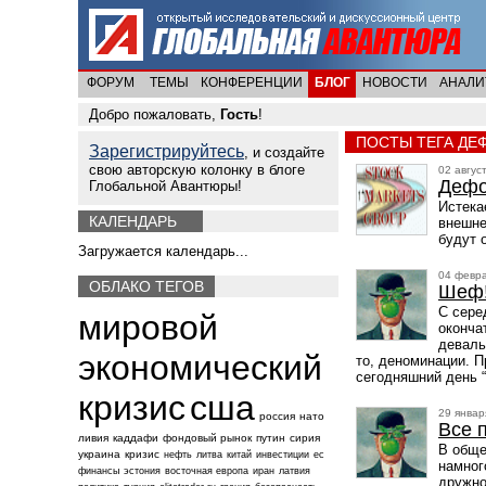
ФОРУМ
ТЕМЫ
КОНФЕРЕНЦИИ
БЛОГ
НОВОСТИ
АНАЛИ
Добро пожаловать,
Гость
!
ПОСТЫ ТЕГА ДЕ
Зарегистрируйтесь
, и создайте
свою авторскую колонку в блоге
02 авгус
Дефо
Глобальной Авантюры!
Истека
КАЛЕНДАРЬ
внешне
будут 
Загружается календарь...
04 февра
ОБЛАКО ТЕГОВ
Шеф!
С сере
мировой
оконча
деваль
экономический
то, деноминации. П
сегодняшний день 
кризис
сша
29 января
россия
нато
Все 
ливия
каддафи
фондовый рынок
путин
сирия
В обще
украина
кризис
нефть
литва
китай
инвестиции
ес
намног
финансы
эстония
восточная европа
иран
латвия
дружно