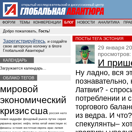
ФОРУМ
ТЕМЫ
КОНФЕРЕНЦИИ
БЛОГ
НОВОСТИ
АНАЛИТИКА
ПРА
Добро пожаловать,
Гость
!
ПОСТЫ ТЕГА ЭСТОНИЯ
Зарегистрируйтесь
, и создайте
свою авторскую колонку в блоге
29 января 20
Глобальной Авантюры!
просмотров:
И прише
КАЛЕНДАРЬ
Загружается календарь...
Ну ладно, вся э
ОБЛАКО ТЕГОВ
познавательно, 
мировой
Латвии? - спрос
потреблении и 
экономический
торгового балан
кризис
сша
из ведра. И что
россия
нато
ливия
каддафи
фондовый рынок
путин
сирия
спекулянты– хот
украина
кризис
нефть
литва
китай
инвестиции
ес
финансы
эстония
восточная европа
иран
латвия