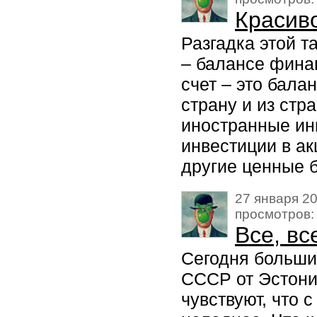
Красив
Разгадка этой т
– балансе финан
счет – это бала
страну и из стр
иностранные ин
инвестиции в а
другие ценные б
27 января 20
просмотров:
Все, в
Сегодня больши
СССР от Эстони
чувствуют, что 