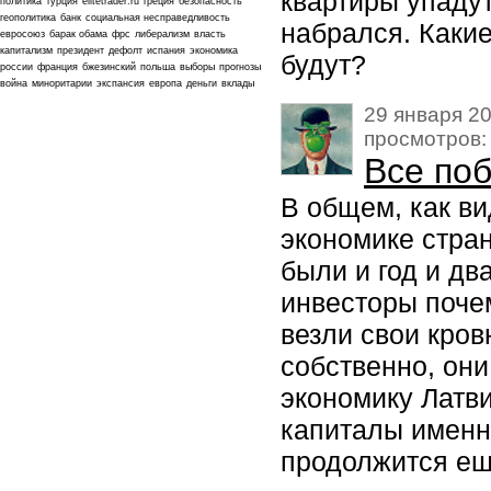
квартиры упадут
политика
турция
elitetrader.ru
греция
безопасность
геополитика
банк
социальная несправедливость
набрался. Каки
евросоюз
барак обама
фрс
либерализм
власть
капитализм
президент
дефолт
испания
экономика
будут?
россии
франция
бжезинский
польша
выборы
прогнозы
война
миноритарии
экспансия
европа
деньги
вклады
29 января 20
просмотров:
Все поб
В общем, как в
экономике стра
были и год и дв
инвесторы почем
везли свои кро
собственно, он
экономику Латв
капиталы именно
продолжится ещ