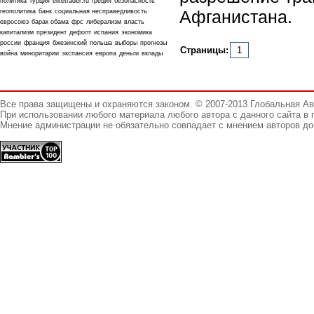
политика
турция
elitetrader.ru
греция
безопасность
Афганистана.
геополитика
банк
социальная несправедливость
евросоюз
барак обама
фрс
либерализм
власть
капитализм
президент
дефолт
испания
экономика
россии
франция
бжезинский
польша
выборы
прогнозы
Страницы:
1
война
миноритарии
экспансия
европа
деньги
вклады
Все права защищены и охраняются законом. © 2007-2013 Глобальная А
При использовании любого материала любого автора с данного сайта в 
Мнение администрации не обязательно совпадает с мнением авторов до