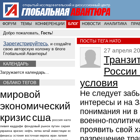
ФОРУМ
ТЕМЫ
КОНФЕРЕНЦИИ
БЛОГ
НОВОСТИ
АНАЛИТИКА
ПРА
Добро пожаловать,
Гость
!
ПОСТЫ ТЕГА НАТО
Зарегистрируйтесь
, и создайте
свою авторскую колонку в блоге
27 апреля 20
Глобальной Авантюры!
Транзит
КАЛЕНДАРЬ
России 
Загружается календарь...
условия
ОБЛАКО ТЕГОВ
мировой
Не следует заб
интересы и на З
экономический
понимания ни в 
кризис
сша
военно-политич
россия
нато
ливия
каддафи
фондовый рынок
путин
сирия
проявить свой х
украина
кризис
нефть
литва
китай
инвестиции
ес
финансы
эстония
восточная европа
иран
латвия
разрешение тра