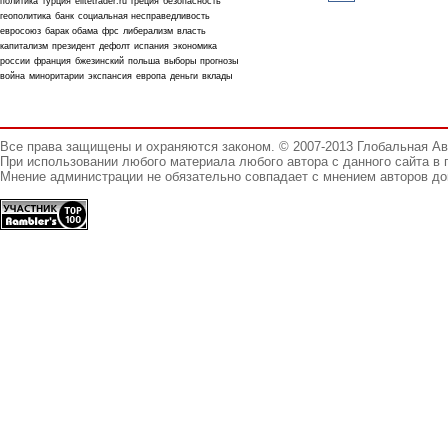
политика
турция
elitetrader.ru
греция
безопасность
геополитика
банк
социальная несправедливость
евросоюз
барак обама
фрс
либерализм
власть
капитализм
президент
дефолт
испания
экономика
россии
франция
бжезинский
польша
выборы
прогнозы
война
миноритарии
экспансия
европа
деньги
вклады
Все права защищены и охраняются законом. © 2007-2013 Глобальная А
При использовании любого материала любого автора с данного сайта в 
Мнение администрации не обязательно совпадает с мнением авторов до