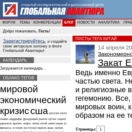
ФОРУМ
ТЕМЫ
КОНФЕРЕНЦИИ
БЛОГ
НОВОСТИ
АНАЛИТИКА
ПРА
Добро пожаловать,
Гость
!
ПОСТЫ ТЕГА КИТАЙ
Зарегистрируйтесь
, и создайте
свою авторскую колонку в блоге
14 апреля 20
Глобальной Авантюры!
Закономерн
Закат 
КАЛЕНДАРЬ
Загружается календарь...
Ведь именно Ев
ОБЛАКО ТЕГОВ
частью света. 
мировой
и религиозные в
гегемонию. Все,
экономический
мировых воин, к
кризис
сша
образом на ее т
россия
нато
ливия
каддафи
фондовый рынок
путин
сирия
украина
кризис
нефть
литва
китай
инвестиции
ес
финансы
эстония
восточная европа
иран
латвия
Страницы:
1