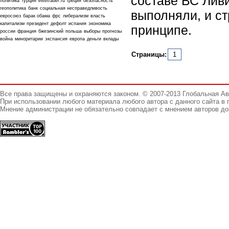
составе ВС Ливи
политика
турция
elitetrader.ru
греция
безопасность
геополитика
банк
социальная несправедливость
выполняли, и с
евросоюз
барак обама
фрс
либерализм
власть
капитализм
президент
дефолт
испания
экономика
принципе.
россии
франция
бжезинский
польша
выборы
прогнозы
война
миноритарии
экспансия
европа
деньги
вклады
Страницы:
1
Все права защищены и охраняются законом. © 2007-2013 Глобальная А
При использовании любого материала любого автора с данного сайта в 
Мнение администрации не обязательно совпадает с мнением авторов до