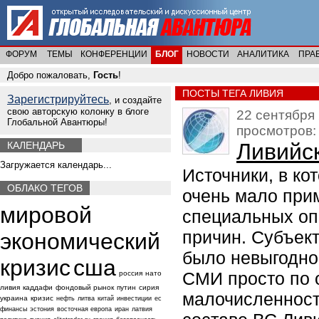
ФОРУМ
ТЕМЫ
КОНФЕРЕНЦИИ
БЛОГ
НОВОСТИ
АНАЛИТИКА
ПРА
Добро пожаловать,
Гость
!
ПОСТЫ ТЕГА ЛИВИЯ
Зарегистрируйтесь
, и создайте
свою авторскую колонку в блоге
22 сентября 
Глобальной Авантюры!
просмотров:
Ливийск
КАЛЕНДАРЬ
Загружается календарь...
Источники, в ко
ОБЛАКО ТЕГОВ
очень мало прим
мировой
специальных оп
причин. Субъект
экономический
было невыгодно
кризис
сша
СМИ просто по 
россия
нато
ливия
каддафи
фондовый рынок
путин
сирия
малочисленност
украина
кризис
нефть
литва
китай
инвестиции
ес
финансы
эстония
восточная европа
иран
латвия