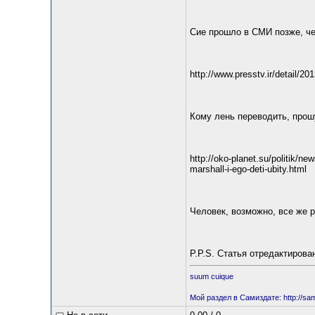
Сие прошло в СМИ позже, че
http://www.presstv.ir/detail/20
Кому лень переводить, прош
http://oko-planet.su/politik/n
marshall-i-ego-deti-ubity.html
Человек, возможно, все же р
P.P.S. Статья отредактирован
suum cuique
Мой раздел в Самиздате: http://saml