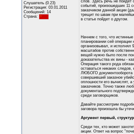
слов. Здесь речь не пойдет
Слушатель (0.23)
событий, произошедших 11 се
Регистрация: 03.01.2011
заказчиком данной акции (да
Сообщений: 14
трещит по швам при малейше
Страна:
в статье пойдет о другом.
Начнем с того, что истинные
планировании сей операции 
организовывал, и исполнял 9/
масштабов против собственно
вещей нужно было после пои
доказательства их вины - к
Операция такого рода обяза
оставаться никаких следов, 
ЛЮБОГО документооборота в 
совершивший заказное убийст
оплошности его вычислят, а
заказчиков. Точно также люб
документального подтвержде
среди заговорщиков.
Давайте рассмотрим подробн
заговора произошла бы утеч
Аргумент первый, структу
Среди тех, кто может захоте
акции. Ответ на вопрос "по