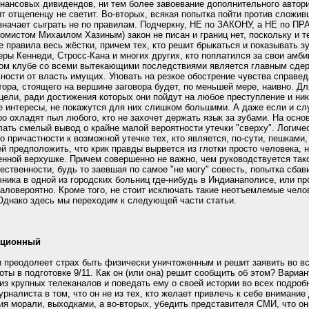
финансовых дивидендов, ни тем более завоевание дополнительного автор
ит отщепенцу не светит. Во-вторых, всякая попытка пойти против сложи
значает сыграть не по правилам. Подчеркну, НЕ по ЗАКОНУ, а НЕ по П
омистом Михаилом Хазиным) закон не писан и границ нет, поскольку и т
 правила весь жёстки, причем тех, кто решит брыкаться и показывать з
ры Кеннеди, Стросс-Кана и многих других, кто поплатился за свои амби
тном клубе со всеми вытекающими последствиями является главным сд
ности от власть имущих. Уповать на резкое обострение чувства справе
тора, стоящего на вершине заговора будет, по меньшей мере, наивно. Дл
цели, ради достижения которых они пойдут на любое преступление и ник
 интересы, не покажутся для них слишком большими. А даже если и слу
о охладят пыл любого, кто не захочет держать язык за зубами. На осн
ать смелый вывод о крайне малой вероятности утечки "сверху". Логиче
 причастности к возможной утечке тех, кто является, по-сути, пешками
й предположить, что крик правды вырвется из глотки просто человека, 
ной верхушке. Причем совершенно не важно, чем руководствуется так
ственности, будь то заевшая по самое "не могу" совесть, попытка сбави
ника в одной из городских больниц где-нибудь в Индианаполисе, или пр
маловероятно. Кроме того, не стоит исключать такие неотъемлемые чел
 Однако здесь мы переходим к следующей части статьи.
ационный
и преодолеет страх быть физически уничтоженным и решит заявить во в
оты в подготовке 9/11. Как он (или она) решит сообщить об этом? Вариан
из крупных телеканалов и поведать ему о своей истории во всех подроб
рналиста в том, что он не из тех, кто желает привлечь к себе внимание
ия морали, выходками, а во-вторых, убедить представителя СМИ, что он