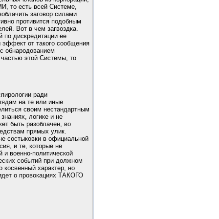
И, то есть всей Системе,
зоблачить заговор силами
тивно противится подобным
лей. Вот в чем загвоздка.
 по дискредитации ее
ы эффект от такого сообщения
 с обнародованием
 частью этой Системы, то
спирологии ради
лядам на те или иные
делиться своим нестандартным
знаниях, логике и не
жет быть разоблачен, во
редствам прямых улик.
не состыковки в официальной
ия, и те, которые не
й и военно-политической
ческих событий при должном
о косвенный характер, но
 идет о провокациях ТАКОГО