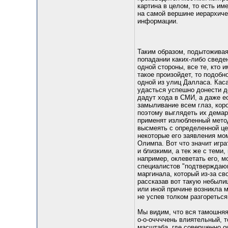
картина в целом, то есть им
на самой вершине иерархиче
информации.
Таким образом, подытоживая
попадании каких-либо сведен
одной стороны, все те, кто 
такое произойдет, то подобн
одной из улиц Далласа. Каса
удасться успешно донести до
дадут хода в СМИ, а даже е
замыливание всем глаз, кор
поэтому выглядеть их демар
применят излюбленный метод 
высмеять с определенной це
некоторые его заявления мо
Олимпа. Вот что значит игра
и близкими, а тек же с теми
например, оклеветать его, 
специалистов "подтверждающ
маргинала, который из-за св
рассказав вот такую небылиц
или иной причине возникла мы
не успев толком разгореться
Мы видим, что вся тамошняя 
о-о-оччччень влиятельный, т
масштаба, где совершенно о