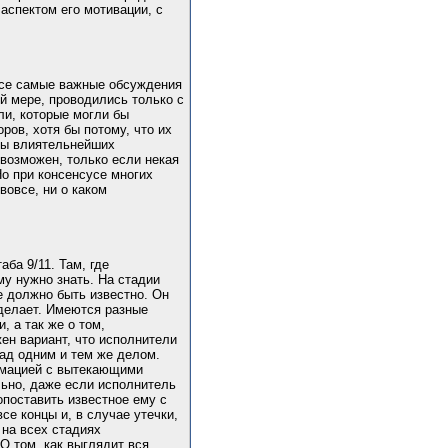
аспектом его мотивации, с
 все самые важные обсуждения
ой мере, проводились только с
ли, которые могли бы
ров, хотя бы потому, что их
оны влиятельнейших
 возможен, только если некая
о при консенсусе многих
вовсе, ни о каком
ба 9/11. Там, где
му нужно знать. На стадии
е должно быть известно. Он
 делает. Имеются разные
 а так же о том,
жен вариант, что исполнители
над одним и тем же делом.
рмацией с вытекающими
льно, даже если исполнитель
опоставить известное ему с
се концы и, в случае утечки,
 на всех стадиях
О том, как выглядит вся