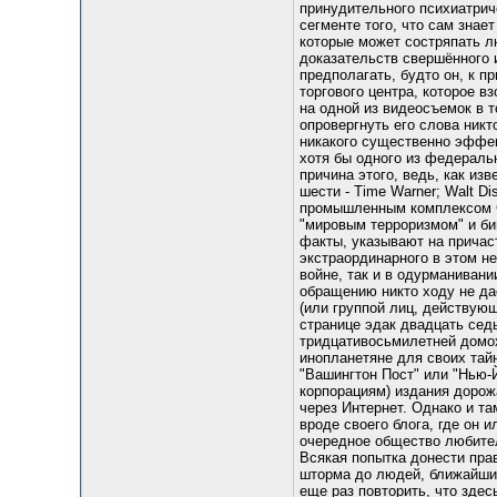
принудительного психиатрич
сегменте того, что сам знае
которые может состряпать лю
доказательств свершённого и
предполагать, будто он, к п
торгового центра, которое в
на одной из видеосъемок в т
опровергнуть его слова никт
никакого существенно эффек
хотя бы одного из федераль
причина этого, ведь, как и
шести - Time Warner; Walt Di
промышленным комплексом С
"мировым терроризмом" и би
факты, указывают на причаст
экстраординарного в этом н
войне, так и в одурманивани
обращению никто ходу не да
(или группой лиц, действующ
странице эдак двадцать сед
тридцативосьмилетней домох
инопланетяне для своих тайн
"Вашингтон Пост" или "Нью-Й
корпорациям) издания дорожа
через Интернет. Однако и та
вроде своего блога, где он 
очередное общество любител
Всякая попытка донести пра
шторма до людей, ближайшие
еще раз повторить, что зде