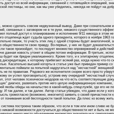
еть доступ ко всей информации, связанной с готовящейся операцией, зна
ской лестницы, но они, как мы уже убедились, никогда не пойдут на до
, можно сделать совсем недвузначный вывод. Даже при сознательном 
ий, связанных с заговором не в те руки, никакого существенного эффект
имел полный доступ к планированию и исполнению 9/11 никогда в этом не
ого отщепенца ждет судьба одного президента, которого в ноябре 1963 
тельно пешек, то участь этих лиц с одной стороны будет аналогичной, а
 общественности свою правду. Во-первых, у них не будет доказательств
сли такое произойдет, то последует множество опровержений и действий
оче данная новость утонет в общем потоке информации. В-третьих, исп
ш будет как бредни умалишенного. Кроме того, и к элитарному отщепен
дискредитации, к которому прибегают всякий раз, когда нужно что-то с
лью. Касательно высшей когорты в статье уже был приведен пример со 
ментально поймали за попыткой надругаться над "несчастной" женщиной
ть не по правилам. Рядового же исполнителя скорее всего просто уберу
, кому он успел проговориться), устроив ему очередной "несчастный случ
мол, этот человек психически нездоров на что есть соответствующие до
их" диагноз, развязать против него целую информационную компанию, с
оей якобы обиды на начальство в какой-нибудь спецслужбе, где его не п
у. И так далее, и так далее. Автор статьи убежден, что даже если у кого
сль громогласно (возможно, инкогнито) заявить о своей причастности к 9
 от понимания всей бесплодности такой попытки. Да плюс ко всему жить-
система построена таким образом, что если в том или ином сливе не бу
о никакой возможности достучаться до общественности нет и быть не мо
чевидно имело место объединение множества значительных сверхвлияте