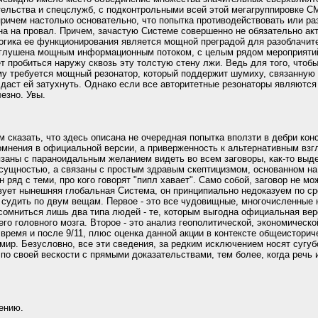
тельства и спецслужб, с подконтрольными всей этой мегагруппировке СМ
ричем настолько основательно, что попытка противодействовать или ра
на на провал. Причем, зачастую Системе совершенно не обязательно ак
огика ее функционирования является мощной преградой для разоблачите
аглушена мощным информационным потоком, с целым рядом мероприятий
т пробиться наружу сквозь эту толстую стену лжи. Ведь для того, чтоб
у требуется мощный резонатор, который поддержит шумиху, связанную
даст ей затухнуть. Однако если все авторитетные резонаторы являются
езно. Увы.
 сказать, что здесь описана не очередная попытка вползти в дебри кон
омнения в официальной версии, а приверженность к альтернативным взг
язаны с параноидальным желанием видеть во всем заговоры, как-то вы
сущностью, а связаны с простым здравым скептицизмом, основанном на 
 ряд с теми, про кого говорят "пипл хавает". Само собой, заговор не мо
вует нынешняя глобальная Система, он принципиально недоказуем по с
 судить по двум вещам. Первое - это все чудовищные, многочисленные 
усомниться лишь два типа людей - те, которым выгодна официальная верс
го головного мозга. Второе - это анализ геополитической, экономическо
 время и после 9/11, плюс оценка данной акции в контексте общеистори
 мир. Безусловно, все эти сведения, за редким исключением носят сугуб
по своей вескости с прямыми доказательствами, тем более, когда речь
ению.