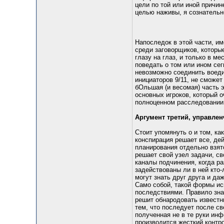
цели по той или иной причин
целью наживы, я сознательно
Напоследок в этой части, и
среди заговорщиков, которые
глазу на глаз, и только в 
поведать о том или ином сег
невозможно соединить воеди
инициаторов 9/11, не сможет
бОльшая (и весомая) часть 
основных игроков, который о
полноценном расследовании 
Аргумент третий, управле
Стоит упомянуть о и том, ка
конспирация решает все, дей
планирования отдельно взят
решает свой узел задачи, с
каналы подчинения, когда ра
задействованы ли в ней кто-
могут знать друг друга и да
Само собой, такой формы и
последствиями. Правило знат
решит обнародовать известн
тем, что последует после св
полученная не в те руки инф
производится жесткий контро