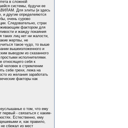
итета в сложной
вшейся системы, будучи ее
РАВИЛАМ. Для элиты (и здесь
е, и другие определеяются
убы, очень сурово
ции. Следовательно, страх
ерживающим фактором для
дливости и жажду покаяния
я таких лиц нет ни жалости,
акие жертвы, не
читься такое чудо, то выше
овании вышеизложенного и
ским выводом из сказанного
, простыми исполнителями.
не относящего себя к
ой человек в стремлении
ть себе грехи, лежа на
осто из желания заработать
овеческие факторы как
сеуслышанье о том, что ему
т первый - связаться с каким-
ностях. Естественно, ему
 дешевыми и, как правило,
 не сбежал из мест