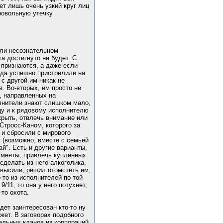
ет лишь очень узкий круг лиц
бровольную утечку
или несознательном
а достигнуто не будет. С
 признаются, а даже если
года успешно пристрелили на
 с другой им никак не
. Во-вторых, им просто не
, направленных на
олнители знают слишком мало,
цу и к рядовому исполнителю
крыть, отвлечь внимание или
Стросс-Каном, которого за
 и сбросили с мирового
т (возможно, вместе с семьей
ай". Есть и другие варианты,
кументы, привлечь купленных
делать из него алкоголика,
овысили, решил отомстить им,
-то из исполнителей по той
/11, то она у него потухнет,
то охота.
дет заинтересован кто-то ну
жет. В заговорах подобного
льных кланов из корпораций,