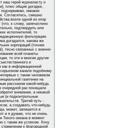
ет наш герой журналисту о
ри), плюс общие догадки,
, подчеркиваю, никаких
ик. Согласитесь, смешно
йства возле одной из опор
 (что, к слову, запечатлено
ательно, подтвердить или
ких исполнителей, то
 редакционную фильтрацию
ка догадался, какова же
льких корпораций (точнее
l), тесно связанных с военно-
рование всей планеты
ии, то эти и многие другие
хъестественного и
я как в информационной
а серьезном канале подобному
 интервью с таким человеком
винциальной газетенке на
ным рассказом какой-нибудь
в очередной раз похищали
обратит внимание, а никакой
ные (и подконтрольные
зательств. Третий путь -
сов, а создавать что-нибудь
 да, может, запишется в
т и я думаю, что не очень.
и Тихого океана в момент
о с таким же успехом. Хочу
в стремлении к благородной