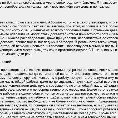
е не боится за свою жизнь и жизнь своих родных и близких. Финансовым 
 пренебрегаю, поскольку, как известно, мёртвым деньги не нужны.
меет смысл сказать вот о чем. Абсолютно точно можно утверждать, что
 могли бы пролить свет на сам заговор, при этом, изобличив его в полн
месте, полностью защищенном от всякого прослушивания. Остальные дета
менте операции не могут стать доказательством причастности организато
но. Никакое расследование, даже при условии, непрепятствия со стор
 доказать причастность последних к заговору. В реальности такой исход
элитарной верхушки решила бы проучить зарвавшуюся меньшую часть. Н
чевидно имел место быть, так как в противном случае 9/11 не было бы и 
не может идти речь.
нческий
к происходит организация, планирование и управление операциями масшта
ствуют по схеме, когда тот или иной исполнитель знает только то, что е
ому человеку поручают конкретную работу, но для чего она нужна ему н
вою часть общей работы, даже не догадываясь, для каких целей все это
зные исполнители действуют, совершенно не зная общий масштаб задачи,
либо еще, кроме его непосредственного руководства. Более того, возмо
же работать в одном офисе, но при этом не догадываться, что трудятся 
сполнения стараются избежать, дабы исключить случайный обмен инфо
ь только то, что необходимо и не более - никто не отменял. Следовате
ые ему сведения, то поведать он сможет очень немногое, если сумеет с
ершения самой акции, так сказать, постфактум. Этим способом рубятся в
ормация ничего конкретного и существенного не могла дать. Кроме того,
ль над тем, чтобы не оставлять следов и улик, о чем говорилось выше. 