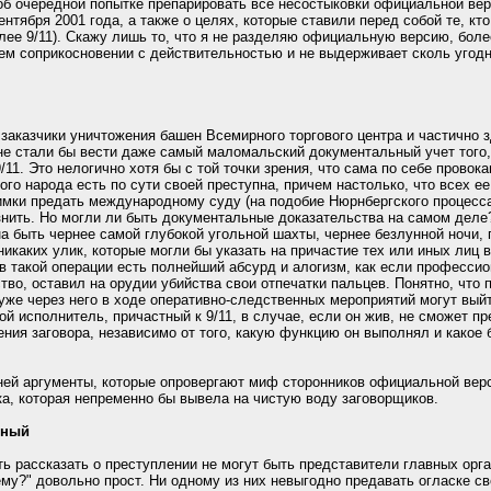
 об очередной попытке препарировать все несостыковки официальной ве
нтября 2001 года, а также о целях, которые ставили перед собой те, кт
лее 9/11). Скажу лишь то, что я не разделяю официальную версию, более
м соприкосновении с действительностью и не выдерживает сколь угодно
 заказчики уничтожения башен Всемирного торгового центра и частично 
не стали бы вести даже самый маломальский документальный учет того,
11. Это нелогично хотя бы с той точки зрения, что сама по себе провока
го народа есть по сути своей преступна, причем настолько, что всех ее
мки предать международному суду (на подобие Нюрнбергского процесса)
азнить. Но могли ли быть документальные доказательства на самом деле
на быть чернее самой глубокой угольной шахты, чернее безлунной ночи,
никаких улик, которые могли бы указать на причастие тех или иных лиц 
такой операции есть полнейший абсурд и алогизм, как если профессио
во, оставил на орудии убийства свои отпечатки пальцев. Понятно, что п
 уже через него в ходе оперативно-следственных мероприятий могут вый
ой исполнитель, причастный к 9/11, в случае, если он жив, не сможет п
ния заговора, независимо от того, какую функцию он выполнял и какое
ей аргументы, которые опровергают миф сторонников официальной верси
ка, которая непременно бы вывела на чистую воду заговорщиков.
рный
ть рассказать о преступлении не могут быть представители главных орг
чему?" довольно прост. Ни одному из них невыгодно предавать огласке 