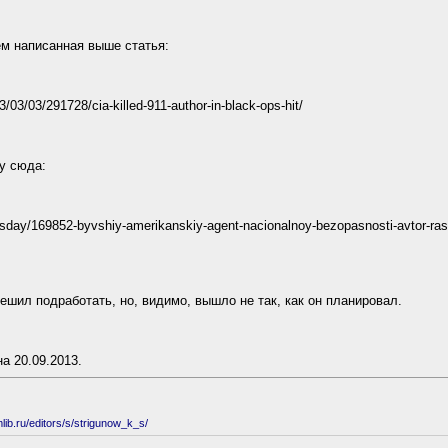
м написанная выше статья:
13/03/03/291728/cia-killed-911-author-in-black-ops-hit/
у сюда:
ewsday/169852-byvshiy-amerikanskiy-agent-nacionalnoy-bezopasnosti-avtor-rass
ешил подработать, но, видимо, вышло не так, как он планировал.
а 20.09.2013.
ib.ru/editors/s/strigunow_k_s/