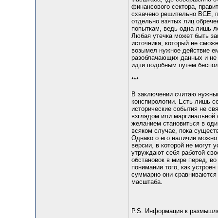
финансового сектора, прави
схвачено решительно ВСЕ, п
отдельно взятых лиц обрече
попыткам, ведь одна лишь л
Любая утечка может быть з
источника, который не сможе
возымел нужное действие ем
разоблачающих данных и не 
идти подобным путем беспол
***
В заключении считаю нужным
конспирологии. Есть лишь с
исторические события не св
взглядом или маргинальной 
желанием становиться в один
всяком случае, пока сущест
Однако о его наличии можно
версии, в которой не могут 
утруждают себя работой свое
обстановок в мире перед, во
понимании того, как устроен
суммарно они сравниваются 
масштаба.
P.S. Информация к размышл