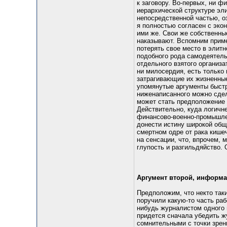
к заговору. Во-первых, ни 
иерархической структуре эл
непосредственной частью, о
я полностью согласен с экон
ими же. Свои же собственные
наказывают. Вспомним приме
потерять свое место в эли
подобного рода самодеятель
отдельного взятого организа
ни милосердия, есть только 
затрагивающие их жизненные
упомянутые аргументы быстр
ниженаписанного можно сдел
может стать предположение о
Действительно, куда логичне
финансово-военно-промышлен
донести истину широкой обще
смертном одре от рака кишеч
на сенсации, что, впрочем, 
глупость и разгильдяйство.
Аргумент второй, информ
Предположим, что некто так
поручили какую-то часть раб
нибудь журналистом одного 
придется сначала убедить жу
сомнительными с точки зрен