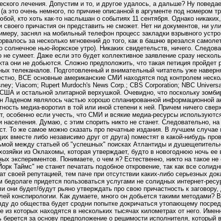
еского лечения. Допустим и то, и другое удалось, а дальше? Ну поведа
т (а это очень немного, по причине описанной в аргументе под номером т
бой, кто хоть как-то наслышан о событиях 11 сентября. Однако никаких
 своего причастия он представить не сможет. Нет ни документов, ни ул
римеру, заснял на мобильный телефон процесс закладки взрывного устро
зорвалось за несколько мгновений до того, как в башню врезался самолет
о солнечное нью-йоркское утро). Никаких свидетельств, ничего. Следов
о не сумеет. Даже если это будет коллективное заявление сразу несколь
та они не добьются. Сложно предположить, что такая петиция пройдет
ных телеканалов. Подготовленный и внимательный читатель уже наверня
звестно, ВСЕ основные американские СМИ находятся под контролем неско
sney; Viacom; Rupert Murdoch's News Corp.; CBS Corporation; NBC Universa
ША и остальной элитарной верхушкой. Очевидно, что поскольку зомби
н Ладеном являлось частью хорошо спланированной информационной акц
ность медиа-воротил в той или иной степени к ней. Причем ничего свер
ет, особенно если учесть, что СМИ и всякие медиа-ресурсы используютс
и населения. Думаю, с этим спорить никто не станет. Следовательно, н
ст. То же самое можно сказать про печатные издания. В лучшем случае
их вместе либо независимо друг от друга) поместят в какой-нибудь про
ьмой между статьей об "успешных" поисках Атлантиды и душещепитель
озяйки из Оклахомы, которая утверждает, будто в новогоднюю ночь ее 
ых экспериментов. Понимаете, о чем я? Естественно, никто на такое не 
орк Таймс" не станет печатать подобное откровение, так как все солид
т своей репутацией, тем паче при отсутствии каких-либо серьезных дока
м бедолаге придется пользоваться услугами не солидных интернет-ресур
или они будет/будут рьяно утверждать про свою причастность к заговору,
ей конспирологии. Как думаете, много он добьется такими методами? Во
вду до общества будет сродни попытке докричаться утопающему посред
 из которых находятся в нескольких тысячах километрах от него. Именн
сь берется за основу предположение о решимости исполнителя, который 