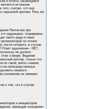
рсии и отчета, касающийся
о является истинным
 того, считаю, что она
 серьезной критики. Речь же
здания Пентагона при
 кто задумывал, планировал,
ция такого рода и таких
 организаторов по логике
, после которого, в случае
? Ответ однозначен - НЕТ.
 поскольку не должно
в этом сговоре. Ведение
нальный киллер, только что
осле такой, мягко скажем,
ти на непосредственных
редъявить никакого
 бы положение не занимал
и о том, что в случае
анизаторов и инициаторов
сведения, имеющие отношения