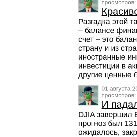
просмотров:
Красив
Разгадка этой т
– балансе финан
счет – это бала
страну и из стр
иностранные ин
инвестиции в а
другие ценные б
01 августа 20
просмотров:
И падал
DJIA завершил Во
прогноз был 131
ожидалось, закр