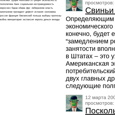
политика
турция
elitetrader.ru
греция
безопасность
просмотров:
геополитика
банк
социальная несправедливость
Свиньи
евросоюз
барак обама
фрс
либерализм
власть
капитализм
президент
дефолт
испания
экономика
россии
франция
бжезинский
польша
выборы
прогнозы
Определяющим п
война
миноритарии
экспансия
европа
деньги
вклады
экономического
конечно, будет 
“замедлением р
занятости вполн
в Штатах – это 
Американская э
потребительский
двух главных д
следующие полг
12 марта 200
просмотров:
Посколь