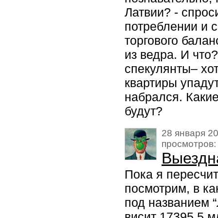
Латвии? - спрос
потреблении и 
торгового балан
из ведра. И что
спекулянты– хот
квартиры упадут
набрался. Каки
будут?
28 января 20
просмотров:
Выездн
Пока я пересчит
посмотрим, в к
под названием “
висит 17395,5 м