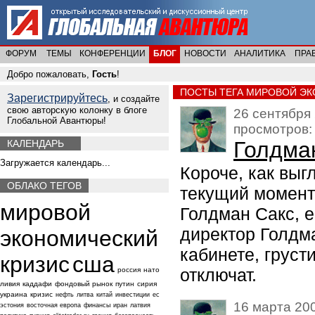
ФОРУМ
ТЕМЫ
КОНФЕРЕНЦИИ
БЛОГ
НОВОСТИ
АНАЛИТИКА
ПРА
Добро пожаловать,
Гость
!
ПОСТЫ ТЕГА МИРОВОЙ Э
Зарегистрируйтесь
, и создайте
свою авторскую колонку в блоге
26 сентября 
Глобальной Авантюры!
просмотров:
Голдма
КАЛЕНДАРЬ
Загружается календарь...
Короче, как выг
ОБЛАКО ТЕГОВ
текущий момент 
мировой
Голдман Сакс, е
директор Голдма
экономический
кабинете, грусти
кризис
сша
отключат.
россия
нато
ливия
каддафи
фондовый рынок
путин
сирия
украина
кризис
нефть
литва
китай
инвестиции
ес
16 марта 200
эстония
восточная европа
финансы
иран
латвия