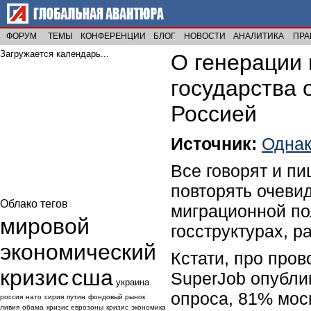
ФОРУМ
ТЕМЫ
КОНФЕРЕНЦИИ
БЛОГ
НОВОСТИ
АНАЛИТИКА
ПРА
Загружается календарь...
О генерации 
государства 
Россией
Источник:
Одна
Все говорят и п
повторять очеви
Облако тегов
миграционной по
мировой
госструктурах, р
экономический
Кстати, про про
кризис
сша
SuperJob опубли
украина
опроса, 81% мос
россия
нато
сирия
путин
фондовый рынок
ливия
обама
кризис еврозоны
кризис
экономика