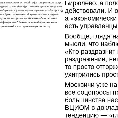
Бирюлёво, а пол
сша
инвестиции
ес
китай
нефть
газпром
иран
греция
турция
латвия
банк
фрс
экономика россии
коррупция
действовали. И 
либерализм
франция
япония
германия
газ
башар асад
ввп
брикс
экономический кризис
ипотека
владимир
а «экономически
путин
космос
роснефть
бернанке
общество
nasa
инфляция
ммвб
бензин
резервный фонд
норвегия
есть управленцы
финансовый кризис
приватизация
госсектор
Вообще, глядя н
мысли, что набл
«Кто раздразнит
раздражение, неп
то просто оттор
ухитрились прос
Москвичи уже на 
все соцопросы п
большинства нас
ВЦИОМ в докладе
тенденцию ― «гла