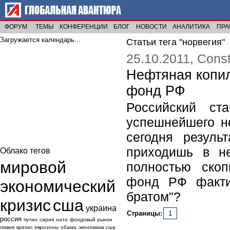
ФОРУМ
ТЕМЫ
КОНФЕРЕНЦИИ
БЛОГ
НОВОСТИ
АНАЛИТИКА
ПРА
Загружается календарь...
Статьи тега "норвегия"
25.10.2011, Cons
Нефтяная копил
фонд РФ
Российский ст
успешнейшего н
сегодня резуль
приходишь в не
Облако тегов
мировой
полностью ско
фонд РФ факти
экономический
братом"?
кризис
сша
украина
Страницы:
1
россия
путин
сирия
нато
фондовый рынок
ливия
кризис еврозоны
обама
экономика сша