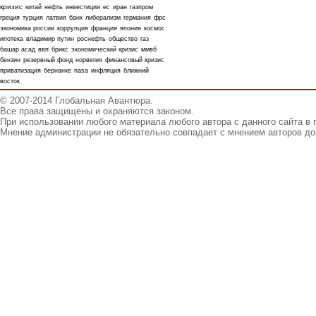
кризис
китай
нефть
инвестиции
ес
иран
газпром
греция
турция
латвия
банк
либерализм
германия
фрс
экономика россии
коррупция
франция
япония
космос
ипотека
владимир путин
роснефть
общество
газ
башар асад
ввп
брикс
экономический кризис
ммвб
бензин
резервный фонд
норвегия
финансовый кризис
приватизация
бернанке
nasa
инфляция
ближний
восток
© 2007-2014 Глобальная Авантюра.
Все права защищены и охраняются законом.
При использовании любого материала любого автора с данного сайта в 
Мнение администрации не обязательно совпадает с мнением авторов до