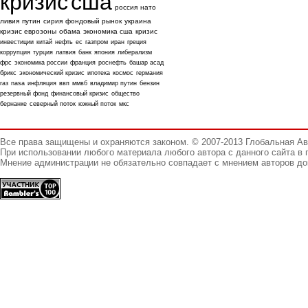
кризис
сша
россия
нато
ливия
путин
сирия
фондовый рынок
украина
кризис еврозоны
обама
экономика сша
кризис
инвестиции
китай
нефть
ес
газпром
иран
греция
коррупция
турция
латвия
банк
япония
либерализм
фрс
экономика россии
франция
роснефть
башар асад
брикс
экономический кризис
ипотека
космос
германия
газ
nasa
инфляция
ввп
ммвб
владимир путин
бензин
резервный фонд
финансовый кризис
общество
бернанке
северный поток
южный поток
мкс
Все права защищены и охраняются законом. © 2007-2013 Глобальная А
При использовании любого материала любого автора с данного сайта в 
Мнение администрации не обязательно совпадает с мнением авторов до