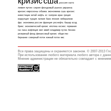
кризис
сша
россия
нато
ливия
путин
сирия
фондовый рынок
украина
кризис еврозоны
обама
экономика сша
кризис
инвестиции
китай
нефть
ес
газпром
иран
греция
коррупция
турция
латвия
банк
япония
либерализм
фрс
экономика россии
франция
роснефть
башар асад
брикс
экономический кризис
ипотека
космос
германия
газ
nasa
инфляция
ввп
ммвб
владимир путин
бензин
резервный фонд
финансовый кризис
общество
бернанке
северный поток
южный поток
мкс
Все права защищены и охраняются законом. © 2007-2013 Гл
При использовании любого материала любого автора с данно
Мнение администрации не обязательно совпадает с мнением 