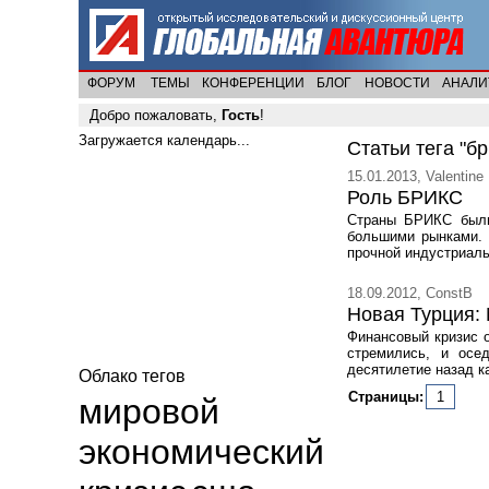
ФОРУМ
ТЕМЫ
КОНФЕРЕНЦИИ
БЛОГ
НОВОСТИ
АНАЛИ
Добро пожаловать,
Гость
!
Загружается календарь...
Статьи тега "бр
15.01.2013, Valentine
Роль БРИКС
Страны БРИКС были
большими рынками. 
прочной индустриаль
18.09.2012, ConstB
Новая Турция:
Финансовый кризис 
стремились, и осе
десятилетие назад к
Облако тегов
Страницы:
1
мировой
экономический