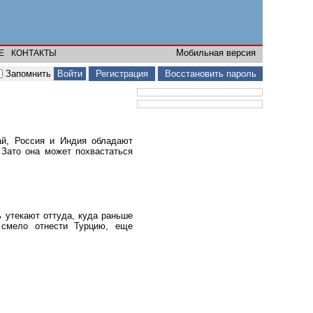
Мобильная версия
Е
КОНТАКТЫ
Запомнить
Регистрация
Восстановить пароль
й, Россия и Индия обладают
Зато она может похвастаться
 утекают оттуда, куда раньше
 смело отнести Турцию, еще