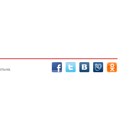
ельна.