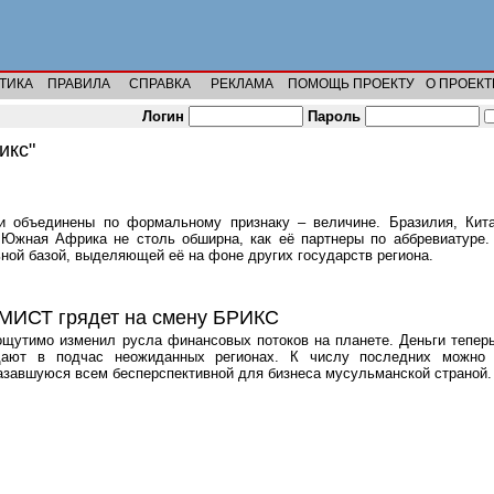
ТИКА
ПРАВИЛА
СПРАВКА
РЕКЛАМА
ПОМОЩЬ ПРОЕКТУ
О ПРОЕКТ
Логин
Пароль
икс"
 объединены по формальному признаку – величине. Бразилия, Кита
Южная Африка не столь обширна, как её партнеры по аббревиатуре. 
ной базой, выделяющей её на фоне других государств региона.
 МИСТ грядет на смену БРИКС
ощутимо изменил русла финансовых потоков на планете. Деньги теперь
дают в подчас неожиданных регионах. К числу последних можно
азавшуюся всем бесперспективной для бизнеса мусульманской страной.